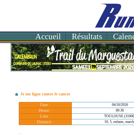
Accueil
Résultats
Calend
Je me ligue contre le cancer
Date :
04/10/2026
Heure :
09:30
Lieu :
TOULOUSE (31000
Distance :
10, 5, enfants, march