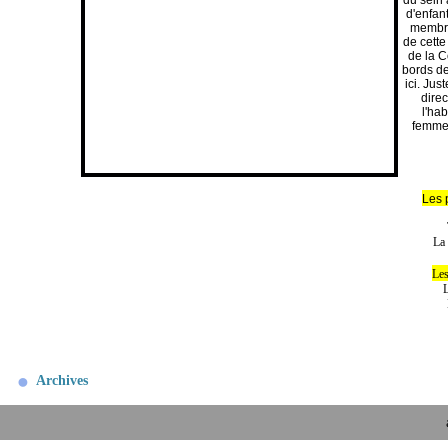
d'enfan
membre
de cette
de la C
bords de
ici. Jus
dire
l'ha
femmes
Les 
La 
Les
L
Archives