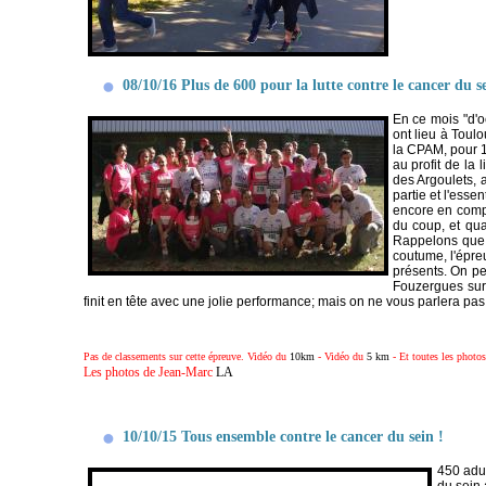
08/10/16 Plus de 600 pour la lutte contre le cancer du se
En ce mois "d'o
ont lieu à Toul
la CPAM, pour 1
au profit de la 
des Argoulets, a
partie et l'esse
encore en compt
du coup, et qua
Rappelons que l
coutume, l'épreu
présents. On pe
Fouzergues sur 
finit en tête avec une jolie performance; mais on ne vous parlera pas 
Pas de classements sur cette épreuve. Vidéo du
10km
- Vidéo du
5 km
- Et toutes les photo
Les photos de Jean-Marc
LA
10/10/15 Tous ensemble contre le cancer du sein !
450 adul
du sein 