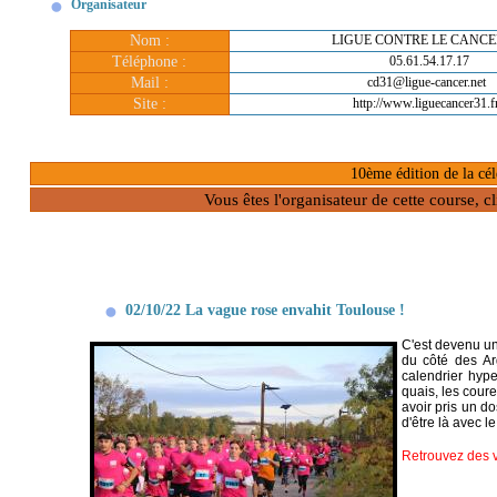
Organisateur
Nom :
LIGUE CONTRE LE CANCE
Téléphone :
05.61.54.17.17
Mail :
cd31@ligue-cancer.net
Site :
http://www.liguecancer31.f
10ème édition de la cél
Vous êtes l'organisateur de cette course, 
02/10/22 La vague rose envahit Toulouse !
C'est devenu un
du côté des Ar
calendrier hype
quais, les cour
avoir pris un d
d'être là avec le
Retrouvez des 