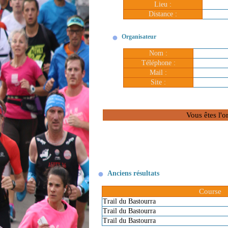
Lieu :
Distance :
Organisateur
Nom :
Téléphone :
Mail :
Site :
Vous êtes l'o
Anciens résultats
Course
Trail du Bastourra
Trail du Bastourra
Trail du Bastourra