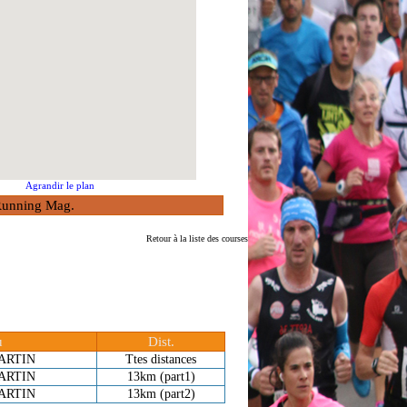
Agrandir le plan
à Running Mag.
Retour à la liste des courses
u
Dist.
ARTIN
Ttes distances
ARTIN
13km (part1)
ARTIN
13km (part2)