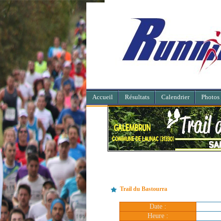
Accueil
Résultats
Calendrier
Photos
Trail du Bastourra
Date :
Heure :