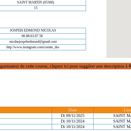
SAINT MARTIN (65360)
15
JOSPEH-EDMOND NICOLAS
06.88.63.07.58
nicolasjospehedmond@gmail.com
http://www.instagram.com/comite_des
rganisateur de cette course, cliquez ici pour suggérer une description 
Date
Lie
Di 09/11/2025
SAINT M
Di 10/11/2024
SAINT M
Di 10/11/2024
SAINT M