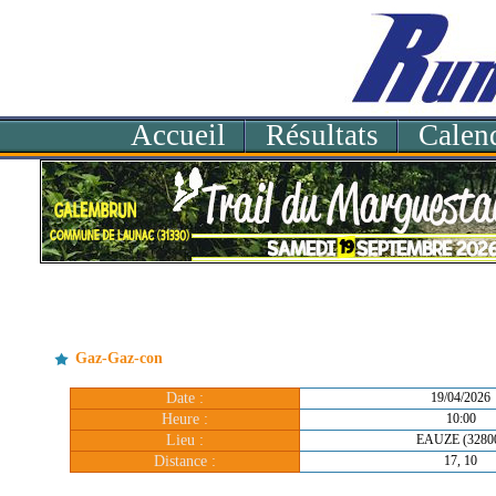
Accueil
Résultats
Calend
Gaz-Gaz-con
Date :
19/04/2026
Heure :
10:00
Lieu :
EAUZE (3280
Distance :
17, 10