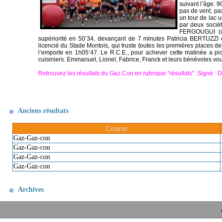
suivant l’âge. 
pas de vent, pa
un tour de lac 
par deux sociét
FERGOUGUI (ca
supériorité en 50’34, devançant de 7 minutes Patricia BERTUZZ
licencié du Stade Montois, qui truste toutes les premières place
l’emporte en 1h05’47. Le R.C.E., pour achever cette matinée a pr
cuisiniers. Emmanuel, Lionel, Fabrice, Franck et leurs bénévoles vo
Retrouvez les résultats du Gaz Con en rubrique "résultats". Signé : D
Anciens résultats
Course
Gaz-Gaz-con
Gaz-Gaz-con
Gaz-Gaz-con
Gaz-Gaz-con
Archives