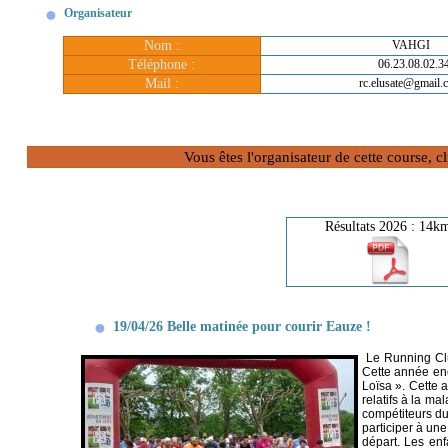
Organisateur
Nom :
VAHGI
Téléphone :
06.23.08.02.3
Mail :
rc.elusate@gmail.
Vous êtes l'organisateur de cette course, 
Résultats 2026 : 14k
19/04/26 Belle matinée pour courir Eauze !
Le Running Clu
Cette année enc
Loïsa ». Cette a
relatifs à la m
compétiteurs du
participer à un
départ. Les enf