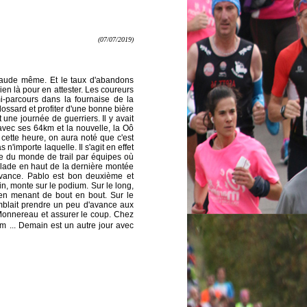
(07/07/2019)
haude même. Et le taux d'abandons
bien là pour en attester. Les coureurs
i-parcours dans la fournaise de la
ossard et profiter d'une bonne bière
une journée de guerriers. Il y avait
avec ses 64km et la nouvelle, la Oô
à cette heure, on aura noté que c'est
n'importe laquelle. Il s'agit en effet
ne du monde de trail par équipes où
alade en haut de la dernière montée
'avance. Pablo est bon deuxième et
, monte sur le podium. Sur le long,
 en menant de bout en bout. Sur le
mblait prendre un peu d'avance aux
an Monnereau et assurer le coup. Chez
km
... Demain est un autre jour avec