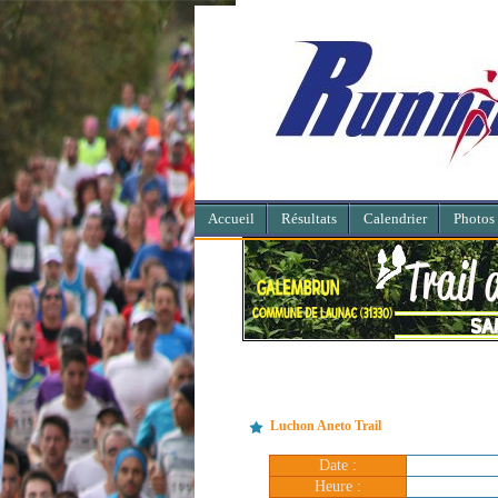
Accueil
Résultats
Calendrier
Photos
Luchon Aneto Trail
Date :
Heure :