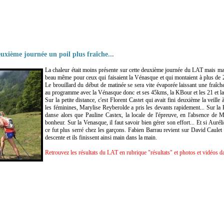
uxième journée un poil plus fraîche...
La chaleur était moins présente sur cette deuxième journée du LAT mais mal
beau même pour ceux qui faisaient la Vénasque et qui montaient à plus de 
Le brouillard du début de matinée se sera vite évaporée laissant une fraîcheu
au programme avec la Vénasque donc et ses 45kms, la KBour et les 21 et la T
Sur la petite distance, c'est Florent Castet qui avait fini deuxième la veill
les féminines, Marylise Reyberolde a pris les devants rapidement... Sur l
danse alors que Pauline Castex, la locale de l'épreuve, en l'absence de 
bonheur. Sur la Venasque, il faut savoir bien gérer son effort... Et si Auré
ce fut plus serré chez les garçons. Fabien Barrau revient sur David Caulet 
descente et ils finissent ainsi main dans la main.
Retrouvez les résultats du LAT en rubrique "résultats" et photos et vidéos d