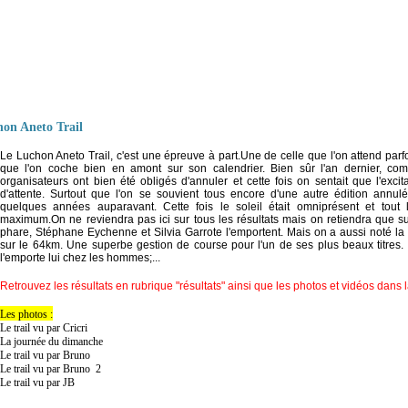
hon Aneto Trail
Le Luchon Aneto Trail, c'est une épreuve à part.Une de celle que l'on attend par
que l'on coche bien en amont sur son calendrier. Bien sûr l'an dernier, c
organisateurs ont bien été obligés d'annuler et cette fois on sentait que l'exci
d'attente. Surtout que l'on se souvient tous encore d'une autre édition ann
quelques années auparavant. Cette fois le soleil était omniprésent et tou
maximum.On ne reviendra pas ici sur tous les résultats mais on retiendra que su
phare, Stéphane Eychenne et Silvia Garrote l'emportent. Mais on a aussi noté la 
sur le 64km. Une superbe gestion de course pour l'un de ses plus beaux titre
l'emporte lui chez les hommes;...
Retrouvez les résultats en rubrique "résultats" ainsi que les photos et vidéos dans 
Les photos :
Le trail vu par Cricri
La journée du dimanche
Le trail vu par Bruno
Le trail vu par Bruno 2
Le trail vu par JB