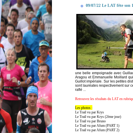
09/07/22 Le LAT fête son 
une belle empoignade avec Guillau
Aragou et Emmanuelle Moillard qui 
Guillot impériale. Sur les petites 
sont lauréates respectivement sur c
raflé ...
Retrouvez les résultats du LAT en rubriqu
Les photos :
Le Trail vu par Krys
Le Trail vu par Krys (2ème jour)
Le Trail vu par Bruno
Le Trail vu par Afum (PART 1)
Le Trail vu par Afum (PART 2)