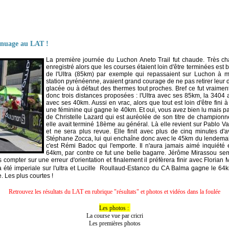
n nuage au LAT !
La première journée du Luchon Aneto Trail fut chaude. Très c
enregistré alors que les courses étaient loin d'être terminées est 
de l'Ultra (85km) par exemple qui repassaient sur Luchon à m
station pyrénéenne, avaient grand courage de ne pas retirer leur d
glacée ou à défaut des thermes tout proches. Bref ce fut vraiment 
donc trois distances proposées : l'Ultra avec ses 85km, la 3404 
avec ses 40km. Aussi en vrac, alors que tout est loin d'être fini 
une féminine qui gagne le 40km. Et oui, vous avez bien lu mais pas 
de Christelle Lazard qui est auréolée de son titre de champion
elle avait terminé 18ème au général. Là elle revient sur Pablo V
et ne sera plus revue. Elle finit avec plus de cinq minutes d
Stéphane Zocca, lui qui enchaîne donc avec le 45km du lendemain
c'est Rémi Badoc qui l'emporte. Il n'aura jamais aimé inquiété
64km, par contre ce fut une belle bagarre. Jérôme Mirassou se
ns compter sur une erreur d'orientation et finalement il préfèrera finir avec Flori
a été imperiale sur l'ultra et Lucille Roullaud-Estanco du CA Balma gagne le 64
. Les plus courtes !
Retrouvez les résultats du LAT en rubrique "résultats" et photos et vidéos dans la foulée
Les photos :
La course vue par cricri
Les premières photos