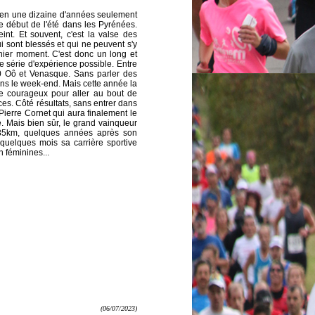
 en une dizaine d'années seulement
le début de l'été dans les Pyrénées.
nt. Et souvent, c'est la valse des
 sont blessés et qui ne peuvent s'y
nier moment. C'est donc un long et
 série d'expérience possible. Entre
40 Oô et Venasque. Sans parler des
ns le week-end. Mais cette année la
tre courageux pour aller au bout de
es. Côté résultats, sans entrer dans
t Pierre Cornet qui aura finalement le
. Mais bien sûr, le grand vainqueur
 85km, quelques années après son
quelques mois sa carrière sportive
 féminines...
(06/07/2023)