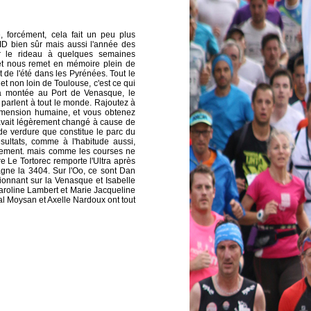
é, forcément, cela fait un peu plus
VID bien sûr mais aussi l'année des
ser le rideau à quelques semaines
 et nous remet en mémoire plein de
 de l'été dans les Pyrénées. Tout le
t non loin de Toulouse, c'est ce qui
La montée au Port de Venasque, le
 parlent à tout le monde. Rajoutez à
 dimension humaine, et vous obtenez
rt avait légèrement changé à cause de
e verdure que constitue le parc du
ésultats, comme à l'habitude aussi,
cement. mais comme les courses ne
e Le Tortorec remporte l'Ultra après
gne la 3404. Sur l'Oo, ce sont Dan
ionnant sur la Venasque et Isabelle
Caroline Lambert et Marie Jacqueline
al Moysan et Axelle Nardoux ont tout