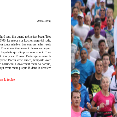
(09/07/2021)
gré tout, il a quand même fait beau. Très
2400. Le retour sur Luchon aura été rude.
r toute relative. Les courses, elles, trois
ika et ses 9km étaient pleines à craquer.
e à Espelette qui s'impose sans souci. Chez
a KBour, c'est Romain Bidau qui a mené la
Mylène Bacon cette année, l'emporte avec
lie Larribeau a idéalement mené sa barque,
qui avait mené jusque là dans la dernière
ans la foulée