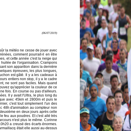
(06/07/2019)
 sûr la météo ne cesse de jouer avec
rénées, comment pourrait-il en être
s, et cette année c'est la neige qui
n huilée de l'organisation. Crampons
isant son apparition dans la dernière
uelques épreuves, les plus longues,
Luchon est gâté. Il y a les cadeaux à
jours entiers non stop, il y a le cadre
ent, ne sont pas faciles. Mais quand
ouvez qu'apprécier la couleur de ce
ne fois. En course ou pas d'ailleurs.
s. Il y avait l'Ultra, le plus long du
ue avec 45km et 2800m et puis le
er, c'est tout simplement l'un des
ec 48h d'animation au compteur non
 deuxième en deux jours après celle
e feu aux poudres. Et c'est allé très
parcours n'est plus le même. Corinne
en 10h20 a creusé des écarts énormes.
armaillacq était elle aussi au-dessus