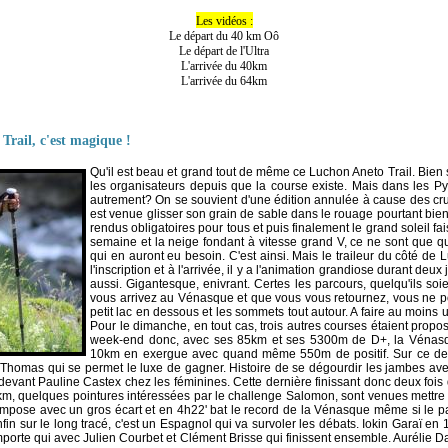
Les vidéos :
Le départ du 40 km Oô
Le départ de l'Ultra
L'arrivée du 40km
L'arrivée du 64km
Trail, c'est magique !
Qu'il est beau et grand tout de même ce Luchon Aneto Trail. Bien
les organisateurs depuis que la course existe. Mais dans les Py
autrement? On se souvient d'une édition annulée à cause des crue
est venue glisser son grain de sable dans le rouage pourtant bie
rendus obligatoires pour tous et puis finalement le grand soleil fa
semaine et la neige fondant à vitesse grand V, ce ne sont que q
qui en auront eu besoin. C'est ainsi. Mais le traileur du côté de 
l'inscription et à l'arrivée, il y a l'animation grandiose durant deux 
aussi. Gigantesque, enivrant. Certes les parcours, quelqu'ils soi
vous arrivez au Vénasque et que vous vous retournez, vous ne p
petit lac en dessous et les sommets tout autour. A faire au moins u
Pour le dimanche, en tout cas, trois autres courses étaient proposée
week-end donc, avec ses 85km et ses 5300m de D+, la Vénasq
10km en exergue avec quand même 550m de positif. Sur ce derni
 Thomas qui se permet le luxe de gagner. Histoire de se dégourdir les jambes av
evant Pauline Castex chez les féminines. Cette dernière finissant donc deux fois
5km, quelques pointures intéressées par le challenge Salomon, sont venues mettre l
s'impose avec un gros écart et en 4h22' bat le record de la Vénasque même si le 
nfin sur le long tracé, c'est un Espagnol qui va survoler les débats. Iokin Garaï 
importe qui avec Julien Courbet et Clément Brisse qui finissent ensemble. Aurélie D