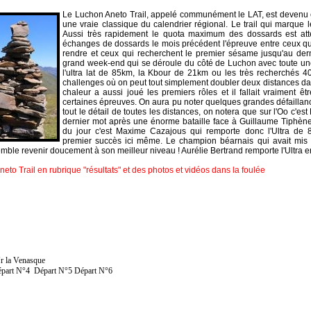
Le Luchon Aneto Trail, appelé communément le LAT, est devenu
une vraie classique du calendrier régional. Le trail qui marque 
Aussi très rapidement le quota maximum des dossards est attei
échanges de dossards le mois précédent l'épreuve entre ceux qui
rendre et ceux qui recherchent le premier sésame jusqu'au der
grand week-end qui se déroule du côté de Luchon avec toute une
l'ultra lat de 85km, la Kbour de 21km ou les très recherchés 
challenges où on peut tout simplement doubler deux distances da
chaleur a aussi joué les premiers rôles et il fallait vraiment ê
certaines épreuves. On aura pu noter quelques grandes défaillanc
tout le détail de toutes les distances, on notera que sur l'Oo c'es
dernier mot après une énorme bataille face à Guillaume Tiphène
du jour c'est Maxime Cazajous qui remporte donc l'Ultra de
premier succès ici même. Le champion béarnais qui avait mis 
mble revenir doucement à son meilleur niveau ! Aurélie Bertrand remporte l'Ultra en
eto Trail en rubrique "résultats" et des photos et vidéos dans la foulée
r la Venasque
part N°4
Départ N°5
Départ N°6