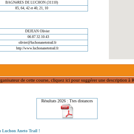
BAGNèRES DE LUCHON (31110)
85, 64, 42 et 40, 21, 10
DEJEAN Olivier
06.87.32.10.43
olivier@luchonanetotrail.fr
http://www.luchonanetotrail.fr
rganisateur de cette course, cliquez ici pour suggérer une description 
Résultats 2026 : Ttes distances
u Luchon Aneto Trail !