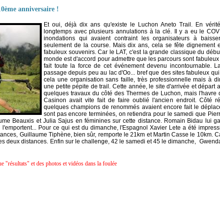
10ème anniversaire !
Et oui, déjà dix ans qu'existe le Luchon Aneto Trail. En vérit
longtemps avec plusieurs annulations à la clé. Il y a eu le CO
inondations qui avaient contraint les organisateurs à bais
seulement de la course. Mais dix ans, cela se fête dignement
fabuleux souvenirs. Car le LAT, c'est la grande classique du début
monde est d'accord pour admettre que les parcours sont fabuleux e
fait toute la force de cet événement devenu incontournable. 
passage depuis peu au lac d'Oo... bref que des sites fabuleux qui
cela une organisation sans faille, très professionnelle mais à
une petite pépite de trail. Cette année, le site d'arrivée et dépa
quelques travaux du côté des Thermes de Luchon, mais l'havre d
Casinon avait vite fait de faire oublié l'ancien endroit. Côté r
quelques champions de renommés avaient encore fait le dépla
sont pas encore terminées, on retiendra pour le samedi que Pierr
me Beauxis et Julia Sajus en féminines sur cette distance. Romain Bidau lui ga
l'emportent... Pour ce qui est du dimanche, l'Espagnol Xavier Lete a été impress
distances, Guillaume Tiphène, bien sûr, remporte le 21km et Martin Casse le 10km. 
es deux distances. Enfin sur le challenge, 42 le samedi et 45 le dimanche, Gwend
e "résultats" et des photos et vidéos dans la foulée