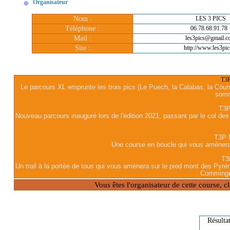
Organisateur
Nom :
LES 3 PICS
Téléphone :
06.78.68.91.7
Mail :
les3pics@gmail.
Site :
http://www.les3pic
T3P
Le parcours XL emprunte les trois pics (Le Puech, la Calabas, la Cour
somm
T3P
Nouveau parcours inauguré lors de l'édition 2021, passant par le col des 
T3P 
Une course en boucle qui vous amènera 
T3
Un trail à la portée de tous qui vous amènera sur le pied mont des Pyrén
Comminge
Vous êtes l'organisateur de cette course, 
Résulta