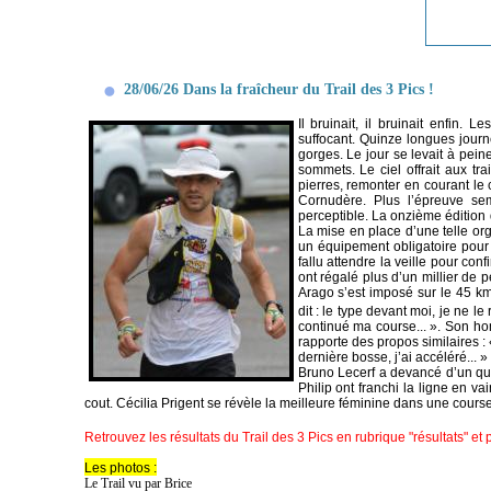
28/06/26 Dans la fraîcheur du Trail des 3 Pics !
Il bruinait, il bruinait enfin.
suffocant. Quinze longues journ
gorges. Le jour se levait à pein
sommets. Le ciel offrait aux t
pierres, remonter en courant le 
Cornudère. Plus l’épreuve sem
perceptible. La onzième édition 
La mise en place d’une telle org
un équipement obligatoire pour
fallu attendre la veille pour con
ont régalé plus d’un millier d
Arago s’est imposé sur le 45 km
dit : le type devant moi, je ne le 
continué ma course... ». Son hom
rapporte des propos similaires 
dernière bosse, j’ai accéléré...
Bruno Lecerf a devancé d’un qua
Philip ont franchi la ligne en v
cout. Cécilia Prigent se révèle la meilleure féminine dans une course 
Retrouvez les résultats du Trail des 3 Pics en rubrique "résultats" et
Les photos :
Le Trail vu par Brice