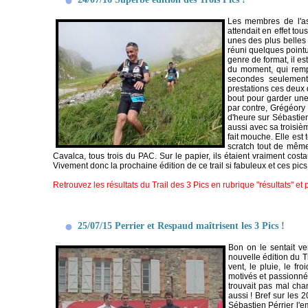
Les membres de l'ass
attendait en effet tou
unes des plus belle
réuni quelques pointu
genre de format, il es
du moment, qui rempo
secondes seulement
prestations ces deux 
bout pour garder une
par contre, Grégéory 
d'heure sur Sébastien
aussi avec sa troisi
fait mouche. Elle est
scratch tout de même 
Cavalca, tous trois du PAC. Sur le papier, ils étaient vraiment cos
Vivement donc la prochaine édition de ce trail si fabuleux et ces pics 
Retrouvez les résultats du Trail des 3 Pics en rubrique "résultats" et
25/07/15 Perrier et Respaud maîtrisent les 3 Pics !
Bon on le sentait ve
nouvelle édition du T
vent, le pluie, le f
motivés et passionnés
trouvait pas mal ch
aussi ! Bref sur les 
Sébastien Pérrier l