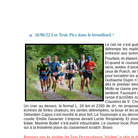
26/06/22 Les Trois Pics dans le brouillard !
Le ciel ne s’est gu
détrempe les maillo
entrevoir aux somm
Pourtant, ils étaien
Et quand le courant 
sens, avides d’asc
ceux de Puech, de 
pour encadrer les p
Guillaume Dupin n’
dès le premier kil
Motto se classe pr
lambiné. Faussant c
cesse d’accrôitre s
Claustres de 9’. Ch
Un cran au dessus, le format L, 34 km et 2280 de d+, ne proposa
échines de fortes chaleurs, les sentes détrempées, la boue et les 
Sébastien Capus s’est montré le plus fort. Le Toulousain a pu décr
coude, Emilie Gavanier s’impose devant Lucile Resplandy. Et pour 
totale. Maxime Bodet s’est avéré intouchable. Le coureur local, Ro
sur à la troisième place du classement scratch. Bravo.
Retrouvez tous les résultats des Trois Pics en rubrique "résultats" et plein de 