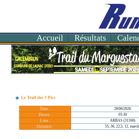
Accueil
Résultats
Calend
Le Trail des 3 Pics
Date :
28/06/2026
Heure :
05:30
Lieu :
ARBAS (31160)
Distance :
55, 36, 22,5, 12, march