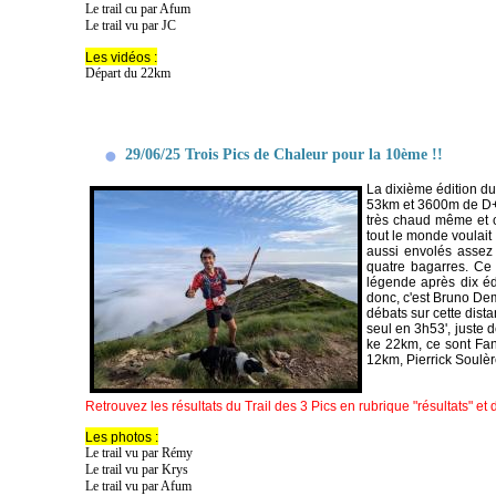
Le trail cu par Afum
Le trail vu par JC
Les vidéos :
Départ du 22km
29/06/25 Trois Pics de Chaleur pour la 10ème !!
La dixième édition du
53km et 3600m de D+, 
très chaud même et o
tout le monde voulait
aussi envolés assez 
quatre bagarres. Ce 
légende après dix éd
donc, c'est Bruno Dem
débats sur cette dist
seul en 3h53', juste
ke 22km, ce sont Fan
12km, Pierrick Soulèr
Retrouvez les résultats du Trail des 3 Pics en rubrique "résultats" et
Les photos :
Le trail vu par Rémy
Le trail vu par Krys
Le trail vu par Afum