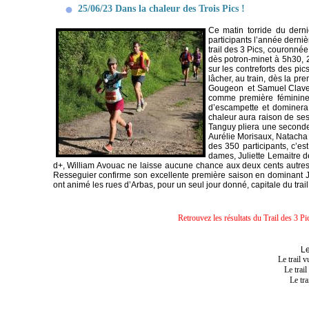
25/06/23 Dans la chaleur des Trois Pics !
Ce matin torride du dernie
participants l’année dernièr
trail des 3 Pics, couronnée 
dès potron-minet à 5h30, 
sur les contreforts des pi
lâcher, au train, dès la pr
Gougeon et Samuel Clavel, 
comme première féminin
d’escampette et dominera
chaleur aura raison de ses 
Tanguy pliera une seconde
Aurélie Morisaux, Natacha K
des 350 participants, c’e
dames, Juliette Lemaitre 
d+, William Avouac ne laisse aucune chance aux deux cents autres
Resseguier confirme son excellente première saison en dominant 
ont animé les rues d’Arbas, pour un seul jour donné, capitale du trail
Retrouvez les résultats du Trail des 3 Pi
Le
Le trail 
Le trai
Le tr