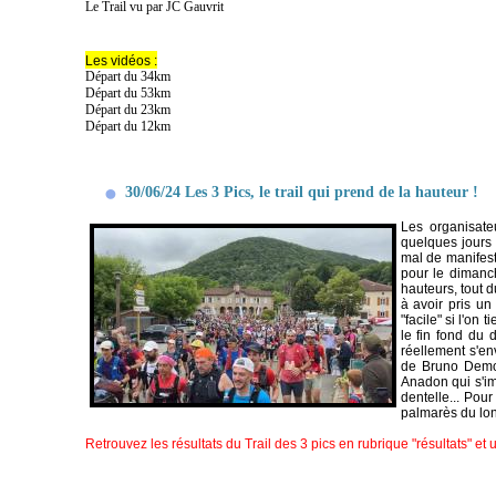
Le Trail vu par JC Gauvrit
Les vidéos :
Départ du 34km
Départ du 53km
Départ du 23km
Départ du 12km
30/06/24 Les 3 Pics, le trail qui prend de la hauteur !
Les organisate
quelques jours 
mal de manifesta
pour le dimanc
hauteurs, tout d
à avoir pris u
"facile" si l'o
le fin fond du
réellement s'en
de Bruno Demoy
Anadon qui s'im
dentelle... Pou
palmarès du lon
Retrouvez les résultats du Trail des 3 pics en rubrique "résultats" et