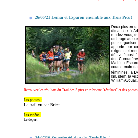
26/06/21 Lemai et Esparon ensemble aux Trois Pics !
Deux pics en un,
dimanche à Arb
rendez-vous, de
ombragé au cœur 
pour organiser
apporté leur co
exigents et rend
dénivelé positi
des Cornudères
Mathieu Esparon
course main dan
féminines, la L
km, idem, la vi
William Avouac,
Retrouvez les résultats du Trail des 3 pics en rubrique "résultats" et des photos
Les photos :
Le trail vu par Brice
Les vidéos :
Le départ
24/07/16 Superbe édition des Trois Pics !