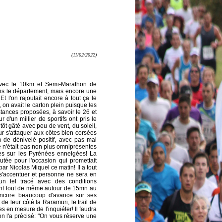
(11/02/2022)
avec le 10km et Semi-Marathon de
ns le département, mais encore une
t l'on rajoutait encore à tout ça le
, on avait le carton plein puisque les
stances proposées, à savoir le 26 et
d'un millier de sportifs ont pris le
tôt gâté avec peu de vent, du soleil,
our s'attaquer aux côtes bien corsées
 de dénivelé positif, avec pas mal
e n'était pas non plus omniprésentes
ues sur les Pyrénées enneigées!
La
tée pour l'occasion qui promettait
 par Nicolas Miquel ce matin!
Il a tout
s'accentuer et personne ne sera en
un tel tracé avec des conditions
dant tout de même autour de 15mn au
 encore beaucoup d'avance sur ses
e leur côté la Raramuri, le trail de
es en mesure de l'inquiéter!
Il faudra
on l'a précisé: "On vous réserve une