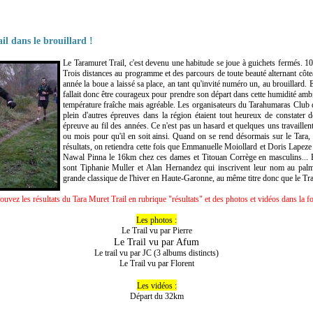
l dans le brouillard !
Le Taramuret Trail, c'est devenu une habitude se joue à guichets fermés. 10
Trois distances au programme et des parcours de toute beauté alternant côt
année la boue a laissé sa place, an tant qu'invité numéro un, au brouillard. Et
fallait donc être courageux pour prendre son départ dans cette humidité ambi
température fraîche mais agréable. Les organisateurs du Tarahumaras Club qu
plein d'autres épreuves dans la région étaient tout heureux de constater d
épreuve au fil des années. Ce n'est pas un hasard et quelques uns travaille
ou mois pour qu'il en soit ainsi. Quand on se rend désormais sur le Tara, o
résultats, on retiendra cette fois que Emmanuelle Moiollard et Doris Lapeze
Nawal Pinna le 16km chez ces dames et Titouan Corrège en masculins... E
sont Tiphanie Muller et Alan Hernandez qui inscrivent leur nom au palm
grande classique de l'hiver en Haute-Garonne, au même titre donc que le Tra
ouvez les résultats du Tara Muret Trail en rubrique "résultats" et des photos et vidéos dans la f
Les photos :
Le Trail vu par Pierre
Le Trail vu par Afum
Le trail vu par JC
(3 albums distincts)
Le Trail vu par Florent
Les vidéos :
Départ du 32km