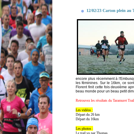
12/02/23 Carton plein au 
encore plus récemment à l'Embusqu
les féminines. Sur le 16km, ce son
Florent finit cette fois deuxième ap
beau monde pour un beau petit dima
Retrouvez les résultats du Taramuret Trail
Les vidéos :
Départ du 26 km
Départ du 16km
Les photos :
Le trail vu par Thomas