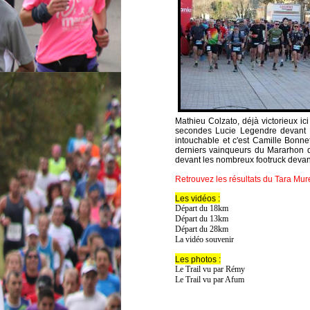
Mathieu Colzato, déjà victorieux ic
secondes Lucie Legendre devant Le
intouchable et c'est Camille Bonne
derniers vainqueurs du Mararhon d
devant les nombreux footruck devant 
Retrouvez les résultats du Tara Mure
Les vidéos :
Départ du 18km
Départ du 13km
Départ du 28km
La vidéo souvenir
Les photos :
Le Trail vu par Rémy
Le Trail vu par Afum