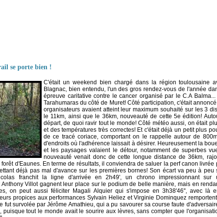
il se porte bien !
C'était un weekend bien chargé dans la région toulousaine 
Blagnac, bien entendu, l'un des gros rendez-vous de l'année da
épreuve caritative contre le cancer organisé par le C.A Balma... E
Tarahumaras du côté de Muret!
Côté participation, c'était annoncé
organisateurs avaient atteint leur maximum souhaité sur les 3 di
le 11km, ainsi que le 36km, nouveauté de cette 5e édition! Autour 
départ, de quoi ravir tout le monde!
Côté météo aussi, on était plu
et des températures très correctes! Et c'était déjà un petit plus p
de ce tracé coriace, comportant on le rappelle autour de 800m
d'endroits où l'adhérence laissait à désirer. Heureusement la bou
et les paysages valaient le détour, notamment de superbes v
nouveauté venait donc de cette longue distance de 36km, rajou
forêt d'Eaunes. En terme de résultats, il conviendra de saluer la perf canon livrée
ettant déjà pas mal d'avance sur les premières bornes! Son écart va peu à peu 
colas franchit la ligne d'arrivée en 2h49', un chrono impressionnant sur 
et Anthony Villot gagnent leur place sur le podium de belle manière, mais en ren
, on peut aussi féliciter Magali Alquier qui s'impose en 3h38'46'', avec là
lleurs propices aux performances Sylvain Heliez et Virginie Dominquez remportent d
lle fut survolée par Jérôme Amathieu, qui a pu savourer sa course faute d'adversair
n, puisque tout le monde avait le sourire aux lèvres, sans compter que l'organisati