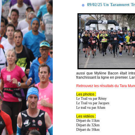
09/02/25 Un Taramuret Trai
aussi que Mylène Bacon était intr
franchissant la ligne en premier. L
Retrouvez les résultats du Tara Mure
Les photos :
Le Trail vu par Rémy
Le Trail vu par Jacques
Le trail vu par Afum
Les vidéos :
Départ du 11km
Départ du 32km
Départ du 16km