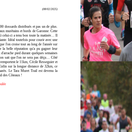
(08/02/2025)
00 dossards distribués et pas un de plus.
eaux murètains et bords de Garonne. Cette
 celui-ci a tenu bon toute la matinée.... Il
ante. Idéal toutefois pour courir avec une
e l'on croise tout au long de l'année sur
e la belle réputation qu'a pu gagner leur
nt d'arrache pied durant quelques semaines
n sait que l'on ne sera pas déçu.... Côté
 remportent le 11km, Cécile Resseguier et
nfin sur la longue distance de 32km, ce
arès. Le Tara Muret Trail est devenu la
il des Côteaux !
oulée