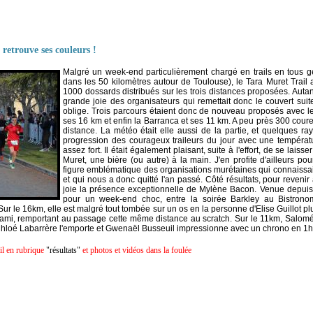
retrouve ses couleurs !
Malgré un week-end particulièrement chargé en trails en tous g
dans les 50 kilomètres autour de Toulouse), le Tara Muret Trai
1000 dossards distribués sur les trois distances proposées. Autant 
grande joie des organisateurs qui remettait donc le couvert su
oblige. Trois parcours étaient donc de nouveau proposés avec le
ses 16 km et enfin la Barranca et ses 11 km. A peu près 300 cour
distance. La météo était elle aussi de la partie, et quelques ra
progression des courageux traileurs du jour avec une températ
assez fort. Il était également plaisant, suite à l'effort, de se lais
Muret, une bière (ou autre) à la main. J'en profite d'ailleurs p
figure emblématique des organisations murétaines qui connaissai
et qui nous a donc quitté l'an passé. Côté résultats, pour revenir
joie la présence exceptionnelle de Mylène Bacon. Venue depuis 
pour un week-end choc, entre la soirée Barkley au Bistronom
. Sur le 16km, elle est malgré tout tombée sur un os en la personne d'Elise Guillot 
on ami, remportant au passage cette même distance au scratch. Sur le 11km, Salomé
 Chloé Labarrère l'emporte et Gwenaël Busseuil impressionne avec un chrono en 1h5
il en rubrique
"résultats"
et photos et vidéos dans la foulée