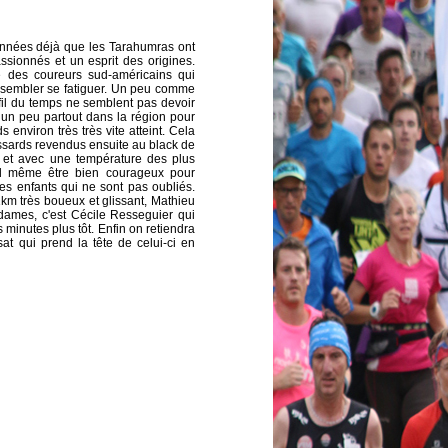
s années déjà que les Tarahumras ont
sionnés et un esprit des origines.
é des coureurs sud-américains qui
s sembler se fatiguer. Un peu comme
il du temps ne semblent pas devoir
e un peu partout dans la région pour
environ très très vite atteint. Cela
ssards revendus ensuite au black de
 et avec une température des plus
uand même être bien courageux pour
es enfants qui ne sont pas oubliés.
km très boueux et glissant, Mathieu
 dames, c'est Cécile Resseguier qui
inutes plus tôt. Enfin on retiendra
t qui prend la tête de celui-ci en