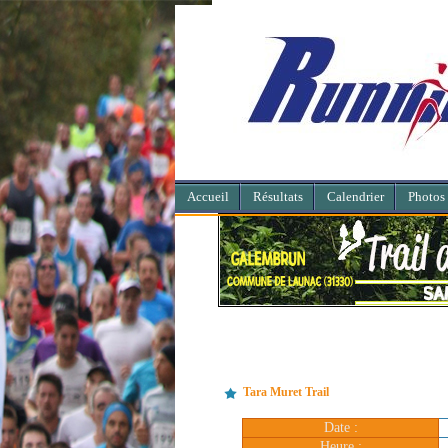
Accueil
Résultats
Calendrier
Photos
Tara Muret Trail
Date :
Heure :