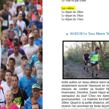
Le Trail vu par Afum
Les vidéos :
Le départ du 26km
Le départ du 16km
Le départ du 11km
01/03/20 Le Tara Muret Tra
entre autres un beau détour dans la 
simplement survolé l'épreuve en m
mesure de contrer sa foulée! Ni
hivernales.
Derrière, Samir Hijazi 
vainqueur du jour!
Chez les dames
poursuivantes.
La matinée fut d'ai
26km. Quant à la petite distance, e
revenir l'an prochain de toute faço