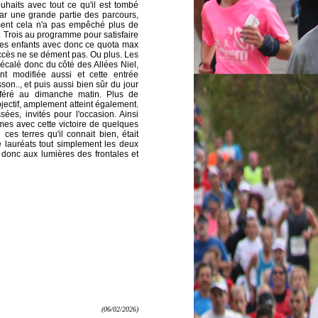
uhaits avec tout ce qu'il est tombé
r une grande partie des parcours,
ment cela n'a pas empêché plus de
s. Trois au programme pour satisfaire
 les enfants avec donc ce quota max
uccès ne se dément pas. Ou plus. Les
calé donc du côté des Allées Niel,
ent modifiée aussi et cette entrée
sson..
, et puis aussi bien sûr du jour
éféré au dimanche matin. Plus de
bjectif, amplement atteint également.
ées, invités pour l'occasion. Ainsi
mmes avec cette victoire de quelques
s terres qu'il connait bien, était
e lauréats tout simplement les deux
donc aux lumières des frontales et
(06/02/2026)