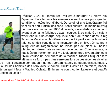
Tara Muret Trail !
L'édition 2023 du Taramuret Trail est à marquer du pierre bl
l'épreuve. En effet tous les éléments étaient réunis pour que la 
conditions météos tout d'abord. Du soleil et une température fr
vent ou si peu. L'afflux des concurrents ensuite. De mémoire d'orga
Le quota maximum des 1000 dossards, toutes distances confondue
avant la semaine fatidique d'avant course. Et ce malgré un calendr
week-end le plus chargé depuis le début de l'année dans la rég
Taras de Muret a fait la différence et petit à petit avec le bouche
rater ce rendez-vous devenu incontournable en hiver. On se prend
la rigueur de l'organisation ne laisse pas de place au hasa
plébiscitent désormais ce rendez cette course. Côté résultats, là
habitués qui reviennent et il y a toujours un gros niveau. Sur tou
26km, course un peu phare de la matinée. Nicolas Miquel est re
Même si ce fut un peu plus serré que lors de ces récentes victoi
e Trail. Il devance son dauphin du jour, Jordan Rabely de quelques secondes. V
t aussi des habitués des lieux avec le couple Guillot-Castet. La première, Isabel
rès un sprint face à Mathieu Colzato. Enfin sur le court, Adrien Latestere et Léa A
nche au soleil !
 en rubrique "résultats" et photos et vidéos dans la foulée