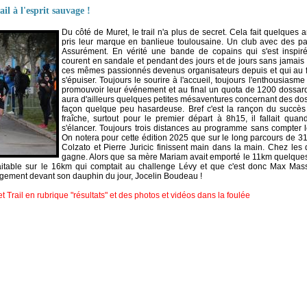
l à l'esprit sauvage !
Du côté de Muret, le trail n'a plus de secret. Cela fait quelque
pris leur marque en banlieue toulousaine. Un club avec des pas
Assurément. En vérité une bande de copains qui s'est inspir
courent en sandale et pendant des jours et de jours sans jamai
ces mêmes passionnés devenus organisateurs depuis et qui au f
s'épuiser. Toujours le sourire à l'accueil, toujours l'enthousiasm
promouvoir leur événement et au final un quota de 1200 dossards 
aura d'ailleurs quelques petites mésaventures concernant des do
façon quelque peu hasardeuse. Bref c'est la rançon du succès
fraîche, surtout pour le premier départ à 8h15, il fallait q
s'élancer. Toujours trois distances au programme sans compter l
On notera pour cette édition 2025 que sur le long parcours de 31
Colzato et Pierre Juricic finissent main dans la main. Chez les
gagne. Alors que sa mère Mariam avait emporté le 11km quelques m
aitable sur le 16km qui comptait au challenge Lévy et que c'est donc Max Massa
argement devant son dauphin du jour, Jocelin Boudeau !
t Trail en rubrique "résultats" et des photos et vidéos dans la foulée