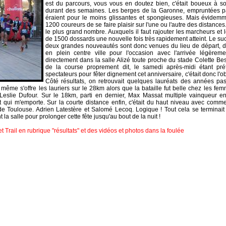
est du parcours, vous vous en doutez bien, c'était boueux à so
durant des semaines. Les berges de la Garonne, empruntées pa
éraient pour le moins glissantes et spongieuses. Mais évidem
1200 coureurs de se faire plaisir sur l'une ou l'autre des distance
le plus grand nombre. Auxquels il faut rajouter les marcheurs et
de 1500 dossards une nouvelle fois très rapidement atteint. Le s
deux grandes nouveautés sont donc venues du lieu de départ, dé
en plein centre ville pour l'occasion avec l'arrivée légèrem
directement dans la salle Alizé toute proche du stade Colette Be
de la course proprement dit, le samedi après-midi étant pr
spectateurs pour fêter dignement cet anniversaire, c'était donc l'o
Côté résultats, on retrouvait quelques lauréats des années pass
i même s'offre les lauriers sur le 28km alors que la bataille fut belle chez les fe
slie Dufour. Sur le 18km, parti en dernier, Max Massat multiple vainqueur en ce
t qui m'emporte. Sur la courte distance enfin, c'était du haut niveau avec comm
e Toulouse. Adrien Latestère et Salomé Lecoq. Logique ! Tout cela se terminait 
la salle pour prolonger cette fête jusqu'au bout de la nuit !
t Trail en rubrique "résultats" et des vidéos et photos dans la foulée