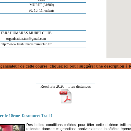
MURET (31600)
30, 16, 11, enfants
TARAHUMARAS MURET CLUB
organisation.tmt@gmail.com
http://www.tarahumarasmuretclub.fr/
rganisateur de cette course, cliquez ici pour suggérer une description 
Résultats 2026 : Ttes distances
ter le 10ème Taramuret Trail !
Des belles conditions météos pour fêter cette dixième édition
retiendra donc de ce grandiose anniversaire de la célèbre épreu