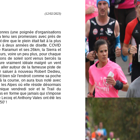
(12/02/2023)
enres (une poignée d'organisations
l a tenu ses promesses avec près de
dire que le plein était fait à la plus
ite à deux années de disette. COVID
 Raramuri et ses 26km, la Sierra et
eurs, voire un peu plus, pour chaque
yons de soleil sont venus bercés la
ure vraiment idéale malgré un vent
ser aller autour de la fameuse piste de
our saluer à nouveau Robert Dedieu,
t bien sûr l'endroit comme sa poche
 à la course, on aura tous noté avec
les Alpes où elle réside désormais
ique vendredi soir et le Trail du
plus en forme que jamais qui s'impose
 Lecoq et Anthony Vales ont été les
0' !