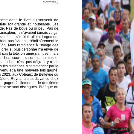
(04/02/2024)
anche dans le livre du souvenir de
fête soit grande et inoubliable. Les
oide. Pas de boue ou si peu. Pas de
nisateur, ils n'avaient jamais vu ça.
s bien sûr, était atteint largement
ier pas évident, c'était sûrement le
ion. Mais l'ambiance à l'image des
 à oreille, plus personne n'a envie de
 pas la tête, on aime s'amuser mais
rd. Les coureurs sont unanimes et
 aussi on n'est pas déçu. Il y a les
tes les distances. A commencer par le
venu et a une nouvelle fois gagné.
res 2023, aux Côteaux de Bellevue ou
alérie Reynal a plus d'avance chez
le, gagne facilement et le deuxième
ïchor se sont distingués. Bref que du