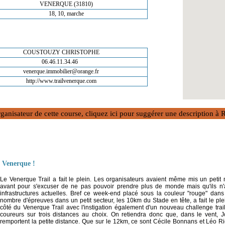
VENERQUE (31810)
18, 10, marche
COUSTOUZY CHRISTOPHE
06.46.11.34.46
venerque.immobilier@orange.fr
http://www.trailvenerque.com
rganisateur de cette course, cliquez ici pour suggérer une description 
e Venerque !
Le Venerque Trail a fait le plein. Les organisateurs avaient même mis un petit
avant pour s'excuser de ne pas pouvoir prendre plus de monde mais qu'ils n'
infrastructures actuelles. Bref ce week-end placé sous la couleur "rouge" da
nombre d'épreuves dans un petit secteur, les 10km du Stade en tête, a fait le pl
côté du Venerque Trail avec l'instigation également d'un nouveau challenge trai
coureurs sur trois distances au choix. On retiendra donc que, dans le vent, Jo
remportent la petite distance. Que sur le 12km, ce sont Cécile Bonnans et Léo Ri