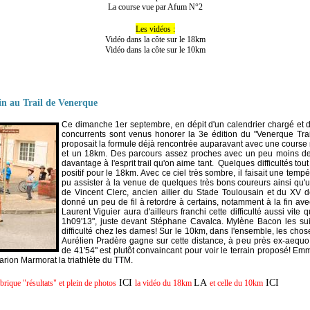
La course vue par Afum N°2
Les vidéos :
Vidéo dans la côte sur le 18km
Vidéo dans la côte sur le 10km
sin au Trail de Venerque
Ce dimanche 1er septembre, en dépit d'un calendrier chargé et
concurrents sont venus honorer la 3e édition du "Venerque Tr
proposait la formule déjà rencontrée auparavant avec une course 
et un 18km. Des parcours assez proches avec un peu moins de 
davantage à l'esprit trail qu'on aime tant.
Quelques difficultés to
positif pour le 18km.
Avec ce ciel très sombre, il faisait une temp
pu assister à la venue de quelques très bons coureurs ainsi qu'
de Vincent Clerc, ancien ailier du Stade Toulousain et du XV 
donné un peu de fil à retordre à certains, notamment à la fin avec
Laurent Viguier aura d'ailleurs franchi cette difficulté aussi vite 
1h09'13", juste devant Stéphane Cavalca. Mylène Bacon les sui
difficulté chez les dames!
Sur le 10km,
dans l'ensemble, les chos
Aurélien Pradère gagne sur cette distance, à peu près ex-aeq
de 41'54" est plutôt convaincant pour voir le terrain proposé! E
rion Marmorat la triathlète du TTM.
ICI
LA
ICI
brique "résultats" et plein de photos
la vidéo du 18km
et celle du 10km