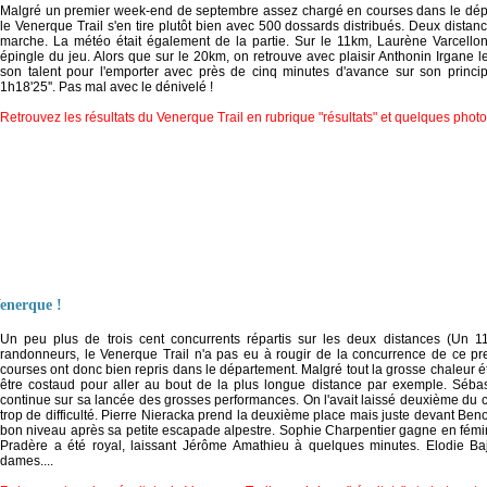
Malgré un premier week-end de septembre assez chargé en courses dans le dépar
le Venerque Trail s'en tire plutôt bien avec 500 dossards distribués. Deux dista
marche. La météo était également de la partie. Sur le 11km, Laurène Varcellon
épingle du jeu. Alors que sur le 20km, on retrouve avec plaisir Anthonin Irgane 
son talent pour l'emporter avec près de cinq minutes d'avance sur son principa
1h18'25''. Pas mal avec le dénivelé !
Retrouvez les résultats du Venerque Trail en rubrique "résultats" et quelques phot
Venerque !
Un peu plus de trois cent concurrents répartis sur les deux distances (Un 
randonneurs, le Venerque Trail n'a pas eu à rougir de la concurrence de ce 
courses ont donc bien repris dans le département. Malgré tout la grosse chaleur éta
être costaud pour aller au bout de la plus longue distance par exemple. Sébasti
continue sur sa lancée des grosses performances. On l'avait laissé deuxième du c
trop de difficulté. Pierre Nieracka prend la deuxième place mais juste devant Beno
bon niveau après sa petite escapade alpestre. Sophie Charpentier gagne en fémini
Pradère a été royal, laissant Jérôme Amathieu à quelques minutes. Elodie Baj
dames....