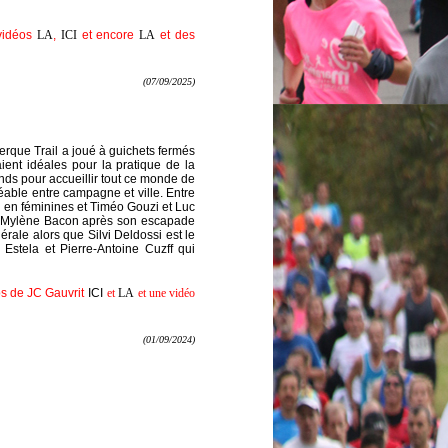
 vidéos
LA
,
ICI
et encore
LA
et des
(07/09/2025)
erque Trail a joué à guichets fermés
ient idéales pour la pratique de la
ands pour accueillir tout ce monde de
réable entre campagne et ville. Entre
d en féminines et Timéo Gouzi et Luc
vé Mylène Bacon après son escapade
rale alors que Silvi Deldossi est le
Estela et Pierre-Antoine Cuzff qui
os de JC Gauvrit
ICI
et
LA
et une vidéo
(01/09/2024)