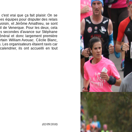
'est vrai que ça fait plaisir. On se
des équipes pour disputer des relais
n voisin, et Jérôme Amathieu, se sont
il de Venerque. Pour les deux, cela
ques secondes d'avance sur Stéphane
énéral et donc largement première
tain William Avouac. Cécile Blanc,
 Les organisateurs étaient ravis car
lendrier, ils ont accueilli en tout
(02/09/2018)