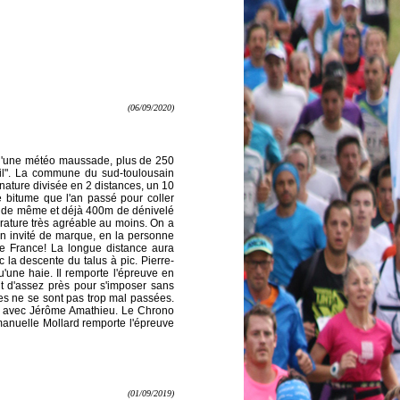
(06/09/2020)
 d'une météo maussade, plus de 250
ail". La commune du sud-toulousain
nature divisée en 2 distances, un 10
bitume que l'an passé pour coller
ut de même et déjà 400m de dénivelé
érature très agréable au moins. On a
un invité de marque, en la personne
de France!
La longue distance aura
 la descente du talus à pic. Pierre-
qu'une haie. Il remporte l'épreuve en
t d'assez près pour s'imposer sans
es ne se sont pas trop mal passées.
uo avec Jérôme Amathieu. Le Chrono
mmanuelle Mollard remporte l'épreuve
(01/09/2019)