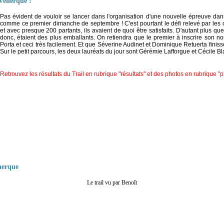
 Venerque !
Pas évident de vouloir se lancer dans l'organisation d'une nouvelle épreuve dan
comme ce premier dimanche de septembre ! C'est pourtant le défi relevé par les 
et avec presque 200 partants, ils avaient de quoi être satisfaits. D'autant plus q
donc, étaient des plus emballants. On retiendra que le premier à inscrire son 
Porta et ceci très facilement. Et que Séverine Audinet et Dominique Retuerta finis
Sur le petit parcours, les deux lauréats du jour sont Gérémie Lafforgue et Cécile Bl
Retrouvez les résultats du Trail en rubrique "résultats" et des photos en rubrique 
nerque
Le trail vu par Benoît