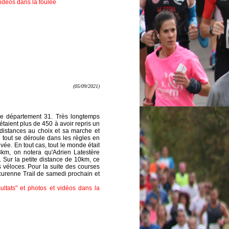
vidéos dans la foulée
(05/09/2021)
 le département 31. Très longtemps
taient plus de 450 à avoir repris un
distances au choix et sa marche et
e tout se déroule dans les règles en
ée. En tout cas, tout le monde était
8km, on notera qu'Adrien Latestère
. Sur la petite distance de 10km, ce
 véloces. Pour la suite des courses
curenne Trail de samedi prochain et
ultats" et photos et vidéos dans la