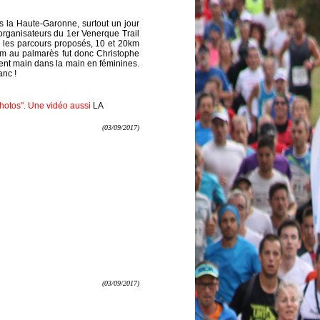
s la Haute-Garonne, surtout un jour
organisateurs du 1er Venerque Trail
ue les parcours proposés, 10 et 20km
nom au palmarès fut donc Christophe
sent main dans la main en féminines.
anc !
"photos". Une vidéo aussi
LA
(03/09/2017)
(03/09/2017)