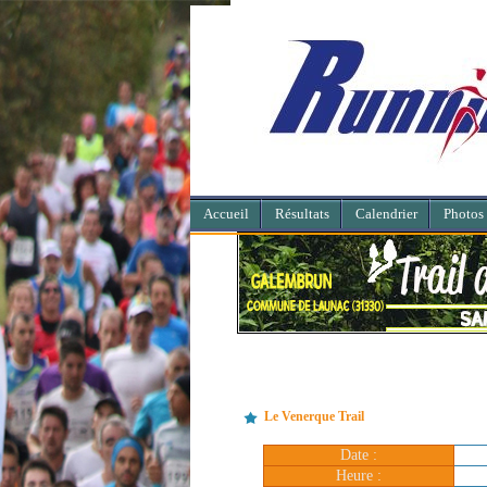
Accueil
Résultats
Calendrier
Photos
Le Venerque Trail
Date :
Heure :