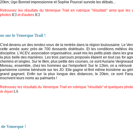
20km, Ugo Bonnet impressionne et Sophie Pourcel survole les débats...
Retrouvez les résultats du Venerque Trail en rubrique "résultats" ainsi que les
photos
ICI
et d'autres
ICI
ons sur le Venerque Trail !
C'est devenu un des rendez-vous de la rentrée dans la région toulousaine. Le Ven
cette année avec près de 700 dossards distribués. Et les conditions météos éta
discipline. L'ACEV, association organisatrice, avait mis les petits plats dans les gr
la plus belle des manières. Les trois parcours proposés étaient en tout cas for ag
chemins et singles. Sur le 8km, plus petite des courses, ce sont Auriane Vergneau
Moreau, ensemble, chez les hommes qui l'emportent. Sur le 12km, on a retrou
parisienne comme bénévole sur les JO. Elle gagne et finit même troisième au géné
grand gagnant. Enfin sur la plus longue des distances, le 20km, ce sont Fany 
inscrivent leurs noms au palmarès !
Retrouvez les résultats du Venerque Trail en rubrique "résultats" et quelques phot
de départ
LA
 de Venerque !