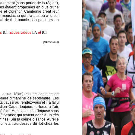
tement (sans parler de la région),
nces étaient proposées en plus d'une
e et Corentin Cambonie tirent leur
le moustachu qui n'a pas eu à forcer
l rival. Il boucle son parcours en
os
ICI
. Et des vidéos
LA
et
ICI
(04/09/2023)
11 et un 18km) et une centaine de
premier dimanche de septembre. Les
it aussi au rendez-vous et il a fallu
en Capu, toujours le torse à l'air,
ôté du Montcalm et il s'impose sans
ît Sentost qui revient donc à un très
nes. Sur la courte disance, Aurélie
ul était au-dessus du lot chez les