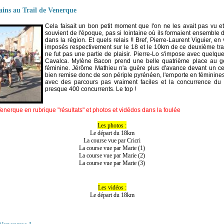
pains au Trail de Venerque
Cela faisait un bon petit moment que l'on ne les avait pas vu et c
souvient de l'époque, pas si lointaine où ils formaient ensemble 
dans la région. Et quels relais !! Bref, Pierre-Laurent Viguier, e
imposés respectivement sur le 18 et le 10km de ce deuxième tra
ne fut pas une partie de plaisir. Pierre-Lo s'impose avec quel
Cavalca. Mylène Bacon prend une belle quatrième place au g
féminine. Jérôme Mathieu n'a guère plus d'avance devant un cer
bien remise donc de son périple pyrénéen, l'emporte en féminines.
avec des parcours pas vraiment faciles et la concurrence du ca
presque 400 concurrents. Le top !
Venerque en rubrique "résultats" et photos et vidédos dans la foulée
Les photos :
Le départ du 18km
La course vue par Cricri
La course vue par Marie (1)
La course vue par Marie (2)
La course vue par Marie (3)
Les vidéos :
Le départ du 18km