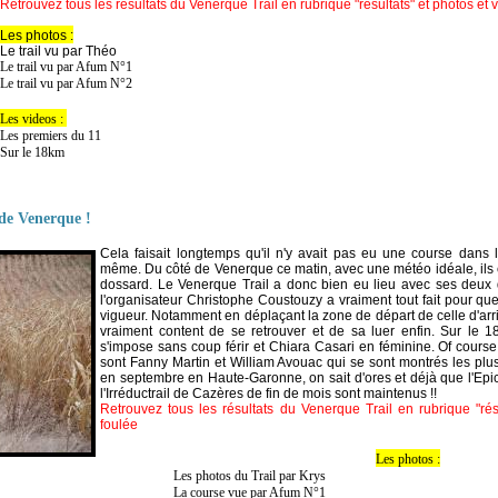
Retrouvez tous les résultats du Venerque Trail en rubrique "résultats" et photos et 
Les photos :
Le trail vu par Théo
Le trail vu par Afum N°1
Le trail vu par Afum N°2
Les videos :
Les premiers du 11
Sur le 18km
 de Venerque !
Cela faisait longtemps qu'il n'y avait pas eu une course dans
même. Du côté de Venerque ce matin, avec une météo idéale, ils é
dossard. Le Venerque Trail a donc bien eu lieu avec ses deux 
l'organisateur Christophe Coustouzy a vraiment tout fait pour qu
vigueur. Notamment en déplaçant la zone de départ de celle d'arriv
vraiment content de se retrouver et de sa luer enfin. Sur le 1
s'impose sans coup férir et Chiara Casari en féminine. Of course
sont Fanny Martin et William Avouac qui se sont montrés les plus
en septembre en Haute-Garonne, on sait d'ores et déjà que l'Epi
l'Irréductrail de Cazères de fin de mois sont maintenus !!
Retrouvez tous les résultats du Venerque Trail en rubrique "rés
foulée
Les photos :
Les photos du Trail par Krys
La course vue par Afum N°1