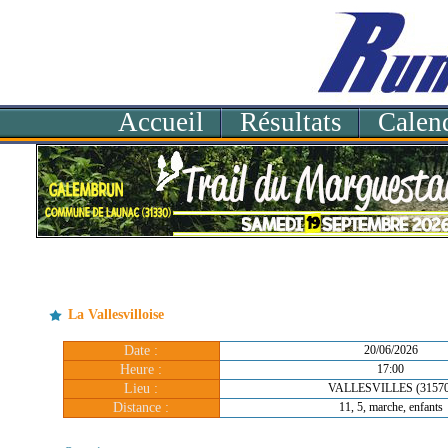
Accueil
Résultats
Calend
La Vallesvilloise
Date :
20/06/2026
Heure :
17:00
Lieu :
VALLESVILLES (31570
Distance :
11, 5, marche, enfants