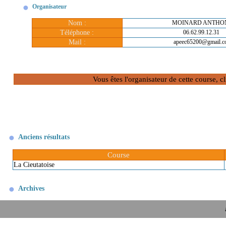
Organisateur
Nom :
MOINARD ANTHO
Téléphone :
06.62.99.12.31
Mail :
apeec65200@gmail.
Vous êtes l'organisateur de cette course, 
Anciens résultats
Course
La Cieutatoise
Archives