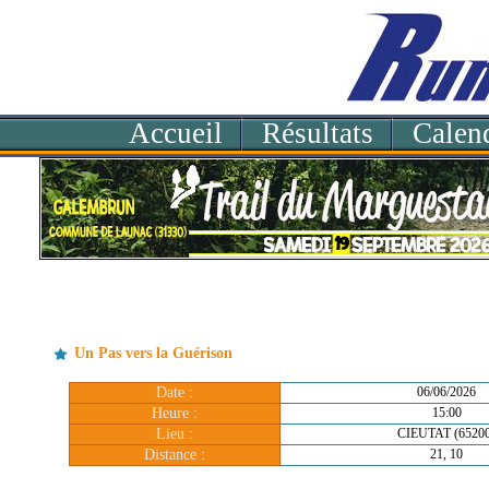
Accueil
Résultats
Calend
Un Pas vers la Guérison
Date :
06/06/2026
Heure :
15:00
Lieu :
CIEUTAT (65200
Distance :
21, 10