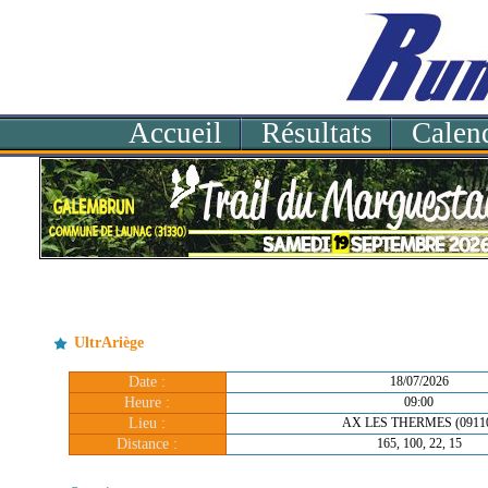
Accueil
Résultats
Calend
UltrAriège
Date :
18/07/2026
Heure :
09:00
Lieu :
AX LES THERMES (0911
Distance :
165, 100, 22, 15