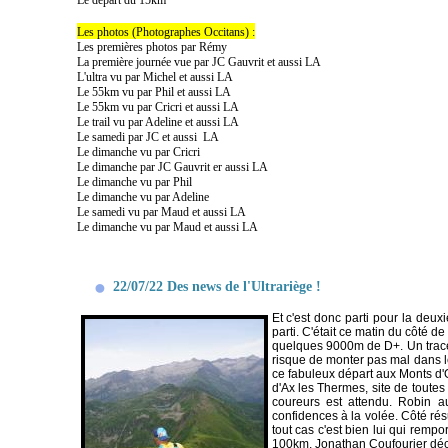
Les photos (Photographes Occitans) :
Les premières photos par Rémy
La première journée vue par JC Gauvrit
et aussi
LA
L'ultra vu par Michel
et aussi
LA
Le 55km vu par Phil
et aussi
LA
Le 55km vu par Cricri
et aussi
LA
Le trail vu par Adeline
et aussi
LA
Le samedi par JC
et aussi
LA
Le dimanche vu par Cricri
Le dimanche par JC Gauvrit
er aussi
LA
Le dimanche vu par Phil
Le dimanche vu par Adeline
Le samedi vu par Maud
et aussi
LA
Le dimanche vu par Maud
et aussi
LA
22/07/22 Des news de l'Ultrariège !
Et c'est donc parti pour la deux
parti. C'était ce matin du côté 
quelques 9000m de D+. Un tracé e
risque de monter pas mal dans l
ce fabuleux départ aux Monts d'O
d'Ax les Thermes, site de toutes 
coureurs est attendu. Robin a
confidences à la volée. Côté rés
tout cas c'est bien lui qui remp
100km, Jonathan Coufourier déci