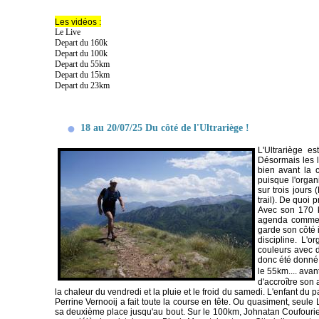
Les vidéos :
Le Live
Depart du 160k
Depart du 100k
Depart du 55km
Depart du 15km
Depart du 23km
18 au 20/07/25 Du côté de l'Ultrariège !
L'Ultrariège 
Désormais les l
bien avant la c
puisque l'organ
sur trois jours
trail). De quoi 
Avec son 170 k
agenda comme un
garde son côté i
discipline. L'
couleurs avec d
donc été donné 
le 55km.... ava
d'accroître son
la chaleur du vendredi et la pluie et le froid du samedi. L'enfant du 
Perrine Vernooij a fait toute la course en tête. Ou quasiment, seule L
sa deuxième place jusqu'au bout. Sur le 100km, Johnatan Coufourier 