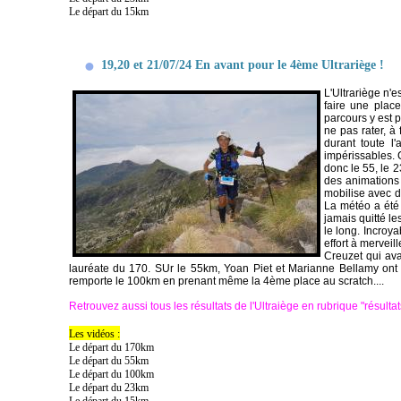
Le départ du 15km
19,20 et 21/07/24 En avant pour le 4ème Ultrariège !
L'Ultrariège n'e
faire une plac
parcours y est 
ne pas rater, à 
durant toute l
impérissables. 
donc le 55, le 2
des animations 
mobilise avec d
La météo a été 
jamais quitté le
le long. Incroy
effort à merveil
Creuzet qui ava
lauréate du 170. SUr le 55km, Yoan Piet et Marianne Bellamy ont
remporte le 100km en prenant même la 4ème place au scratch....
Retrouvez aussi tous les résultats de l'Ultraiège en rubrique "résultat
Les vidéos :
Le départ du 170km
Le départ du 55km
Le départ du 100km
Le départ du 23km
Le départ du 15km