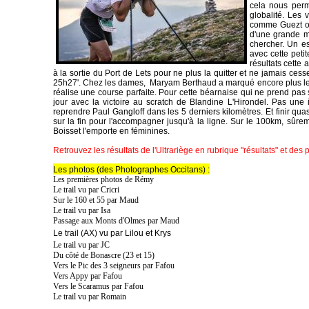
cela nous perm
globalité. Les 
comme Guezt ou 
d'une grande ma
chercher. Un es
avec cette peti
résultats cette 
à la sortie du Port de Lets pour ne plus la quitter et ne jamais c
25h27'. Chez les dames, Maryam Berthaud a marqué encore plus les e
réalise une course parfaite. Pour cette béarnaise qui ne prend pas 
jour avec la victoire au scratch de Blandine L'Hirondel. Pas une 
reprendre Paul Gangloff dans les 5 derniers kilomètres. Et finir qu
sur la fin pour l'accompagner jusqu'à la ligne. Sur le 100km, sûre
Boisset l'emporte en féminines.
Retrouvez les résultats de l'Ultrariège en rubrique "résultats" et des
Les photos (des Photographes Occitans) :
Les premières photos de Rémy
Le trail vu par Cricri
Sur le 160 et 55 par Maud
Le trail vu par Isa
Passage aux Monts d'Olmes par Maud
Le trail (AX) vu par Lilou et Krys
Le trail vu par JC
Du côté de Bonascre (23 et 15)
Vers le Pic des 3 seigneurs par Fafou
Vers Appy par Fafou
Vers le Scaramus par Fafou
Le trail vu par Romain