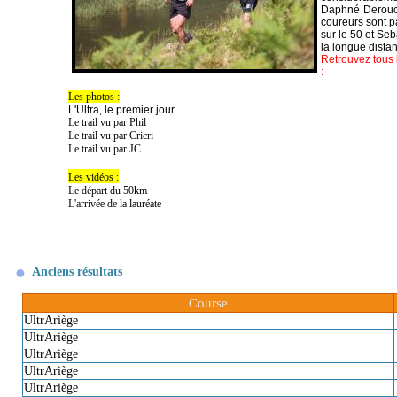
Daphné Der
ouc
coureurs sont p
sur le 50 et Se
la longue distan
Retrouvez tous l
:
Les photos :
L'Ultra, le premier jour
Le trail vu par Phil
Le trail vu par Cricri
Le trail vu par JC
Les vidéos :
Le départ du 50km
L'arrivée de la lauréate
Anciens résultats
Course
UltrAriège
UltrAriège
UltrAriège
UltrAriège
UltrAriège