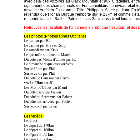
avec déjà des victoires au Black Mountain et aux Citadelles, entre
également des championnats de France militaire, le niveau était tr
devance Aurélien Escolano et Elliot Philippon. Sacré podium. En fém
retiendra que Florian Durque l'emporte sur le 23km et comme c'étai
remporte la mise. Rachel Pain et Lucas Garcia inscrivent leurs nom
Retrouvez les résultats de l'Ultrariège en rubrique "résultats" et des
Les photos (Photographes Occitans)
Le trail vu par JC
Le trail vu par Krys et Rémy
Le samedi vu par Krys
Les premières photos de Maud
Du côté des Monts d'Olmes par JC
Le dimanche et quelques arrivées
Sur le 15km par Phil
Sur le 23km par Phil
Du côté de Caussou par Cricri
wwLe 23km par J
C
Les Mont d'Olmes par Maud
Du côté d'apy par Fabien
Du côté du Scaramus par Fabien
Du côté des arrivées par Fabien
Sur le 55km par Cricri
Les vidéos :
Le direct
Le depart du 170km
Le départ du 100km
Le départ du 55 km
Le départ du 23km