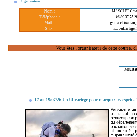
Organisateur
Nom :
MASCLET Géra
Téléphone :
06.80.37.75.2
Mail :
gs.masclet@orange
Site :
http://ultrariege.f
Vous êtes l'organisateur de cette course, 
Résulta
17 au 19/07/26 Un Ultrariège pour marquer les esprits !
Participer à u
ultime qui mar
beaucoup. On pa
du département
enchanteresses.
ici, on ne fait
toujours limité