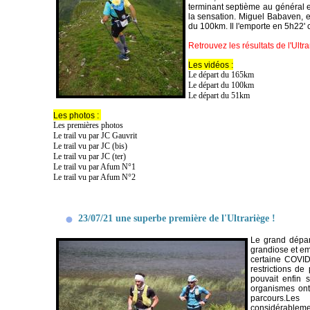
terminant septième au général e
la sensation. Miguel Babaven, en
du 100km. Il l'emporte en 5h22' 
Retrouvez les résultats de l'Ultr
Les vidéos :
Le départ du 165km
Le départ du 100km
Le départ du 51km
Les photos :
Les premières photos
Le trail vu par JC Gauvrit
Le trail vu par JC (bis)
Le trail vu par JC (ter)
Le trail vu par Afum N°1
Le trail vu par Afum N°2
23/07/21 une superbe première de l'Ultrariège !
Le grand départ
grandiose et em
certaine COVID
restrictions d
pouvait enfin 
organismes ont 
parcours.Les
considérablemen