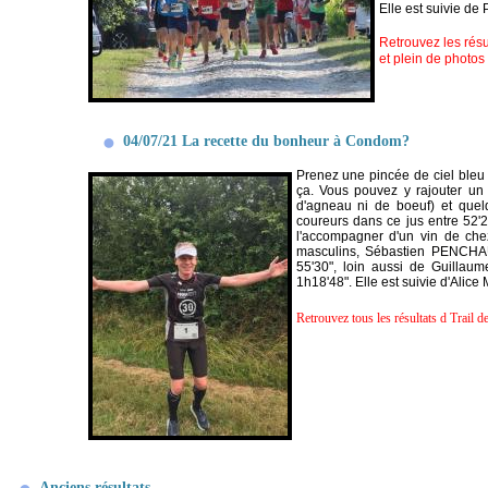
Elle est suivie d
Retrouvez les résu
et plein de photos
04/07/21 La recette du bonheur à Condom?
Prenez une pincée de ciel bleu (
ça. Vous pouvez y rajouter un
d'agneau ni de boeuf) et quel
coureurs dans ce jus entre 52'
l'accompagner d'un vin de che
masculins, Sébastien PENCHAU
55'30", loin aussi de Guill
1h18'48". Elle est suivie d'Ali
Retrouvez tous les résultats d Trail
Anciens résultats