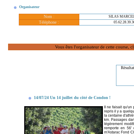
Organisateur
Nom :
SILAS MARCE
Téléphone :
05.62.28.39.3
Vous êtes l'organisateur de cette course, 
Résulta
14/07/24 Un 14 juillet du côté de Condon !
Il ne faisait qu'
repris il y a quelq
la centaine d'athl
km. Passages dans
légèrement modif
remporte en 56'
m'Astarac Fond C