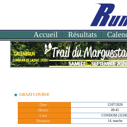
Accueil
Résultats
Calend
GRAZI'COURSE
Date :
12/07/2026
Heure :
09:45
Lieu :
CONDOM (32100
Distance :
14, marche