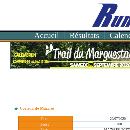
Accueil
Résultats
Calend
Corrida de Mazéres
Date :
26/07/2026
Heure :
18:00
Lieu :
MAZèRES (09270