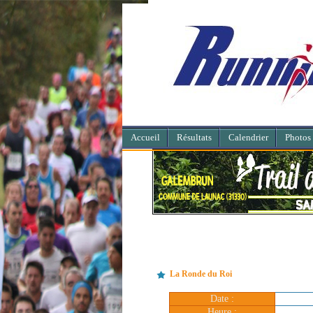
Accueil
Résultats
Calendrier
Photos
La Ronde du Roi
Date :
Heure :