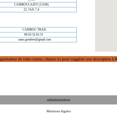
CAMBOULAZET (12160)
22, 14,8, 7,4
CAMBOU TRAIL
06.63.32.63.31
nano.gombert@gmail.com
rganisateur de cette course, cliquez ici pour suggérer une description 
administration
Mentions légales