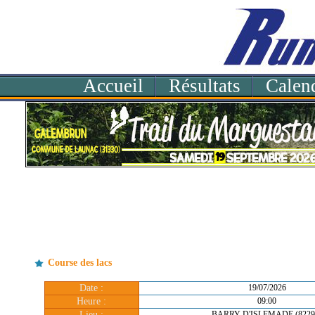
Accueil
Résultats
Calend
Course des lacs
Date :
19/07/2026
Heure :
09:00
Lieu :
BARRY D'ISLEMADE (8229