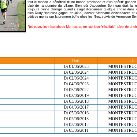
tout le monde a bénéficié d'une bonne ambiance et d'un apéritif gasco
club de randonnée du village. Bien sûr Jacqueline Bonneau était là, 
toujours pleine d'nergie quand il s'agît d'organiser quelque chose dans l
bien Rudy Bastelica gagne, en 46'29, devant Stéphane Vieihescazes et 
Létisse monte sur la premère boîte chez les filles, suivie de Véronique Sé
Retrouvez les résultats de Montestruc en rubrique "résultats", plein de pho
Date
Lie
Di 01/06/2025
MONTESTRUC
Di 02/06/2024
MONTESTRUC
Di 02/06/2024
MONTESTRUC
Di 04/06/2023
MONTESTRUC
Di 05/06/2022
MONTESTRUC
Di 02/06/2019
MONTESTRUC
Di 03/06/2018
MONTESTRUC
Di 04/06/2017
MONTESTRUC
Di 05/06/2016
MONTESTRUC
Di 02/06/2013
MONTESTRUC
Di 03/06/2012
MONTESTRUC
Di 05/06/2011
MONTESTRUC