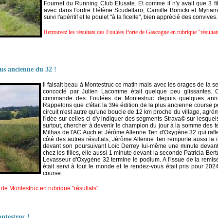
Fournet du Running Club Elusate. Et comme il n'y avait que 3 fil
avec dans l'ordre Hélène Scudellaro, Camille Bonicki et Myri
suivi l'apéritif et le poulet "à la ficelle", bien apprécié des convives.
Retrouvez les résultats des Foulées Porte de Gascogne en rubrique "résulta
us ancienne du 32 !
Il faisait beau à Montestruc ce matin mais avec les orages de la sem
concocté par Julien Lacomme était quelque peu glissantes. Ca
commande des Foulées de Montestruc depuis quelques anné
Rappelons que c'était la 39e édition de la plus ancienne course 
circuit n'est autre qu'une boucle de 12 km proche du village, agré
l'idée sur celles-ci d'y indiquer des segments Strava© sur lesqu
surtout, chercher à devenir le champion du jour à la somme des t
Milhas de l'AC Auch et Jérôme Allenne Ten d'Oxygène 32 qui raf
côté des autres résultats, Jérôme Allenne Ten remporte aussi la 
devant son poursuivant Loïc Derrey lui-même une minute devan
chez les filles, elle aussi 1 minute devant la seconde Patricia Be
Levasseur d'Oxygène 32 termine le podium. A l'issue de la remise d
était servi à tout le monde et le rendez-vous était pris pour 202
course.
 de Montestruc en rubrique "résultats"
ntestruc !