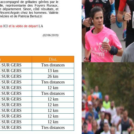
n accompagné de grillades gérées par le
elle, représentante des Foyers Ruraux,
e département. Sinon, côté résultats, et
Vincent Argoin chez les hommes. Valérie
mézies et de Patricia Bertuzzi
tos
et la vidéo de départ
ICI
LA
(02/06/2019)
u
Dist.
 SUR GERS
Ttes distances
 SUR GERS
13 km
 SUR GERS
26 km
 SUR GERS
Ttes distances
 SUR GERS
12 km
 SUR GERS
Ttes distances
 SUR GERS
12 km
 SUR GERS
12 km
 SUR GERS
12 km
 SUR GERS
12 km
 SUR GERS
12 km
 SUR GERS
Ttes distances