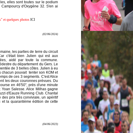
les, elles sont toutes sur le podium
am Campourcy d'Oxygène 32. S'en ai
ts" et quelques photos
ICI
(02/06/2024)
aine, les parties de terre du circuit
r c'était bien Julien qui est aux
es, aidé par toute la commune.
pédestre du département du Gers. Le
mentée de 3 belles côtes. Julien à eu
els chacun pouvait tenter son KOM et
emps de ces 3 segments. C'est Alice
lent les deux couronnes prévues. Du
course en 46'50", près d'une minute
t Yoan Salesse. Alice Milhas gagne
rtuzzi d'Eauze Running Club. Chantal
es prix très conviviale, un apéritif
4 et la quarantième édition de cette
(04/06/2023)