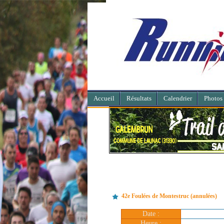
Accueil
Résultats
Calendrier
Photos
42e Foulées de Montestruc (annulées)
Date :
Heure :