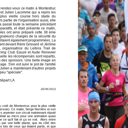
 rendez-vous ce matin à Montestruc
est Julien Lacomme qui a repris les
 plus vieille course hors stade du
partie de l'organisation aussi, elle
e a passé toute la semaine précédant
aratifs, et était présente ce matin,
oles ont ainsi préparé cette 38 ème
gnaleurs) chargés de la sécurité du
e étaient également programmées. La
ent devant Rémi Grisvard et Jérôme
", organisatrice du Leitora Trail de
unning Club Eauze et Aude Renevier
lle les récompensés sont repartis,
un des sponsors. Une belle image en
ge. S'en est suivi le pot de l'amitié
 Julien a maintenant d'autres projets
 peu "spéciale".
départ LA
(05/06/2022)
du coté de Montestruc pour la plus vieille
rsois). Ce matin, Serge Nerrière et son
 arpenter son circuit maintenant réputé
 était au micro pour une animation quasi
 ce qu'il fait et ça se voit. Alors entre
 par une belle plante, que du côté des
s lots de ceux qui étaient partis, et que