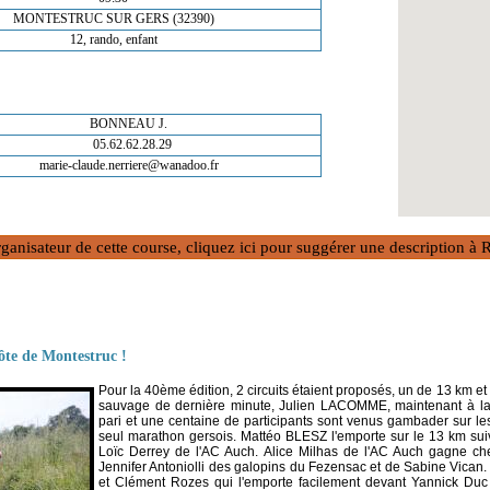
MONTESTRUC SUR GERS (32390)
12, rando, enfant
BONNEAU J.
05.62.62.28.29
marie-claude.nerriere@wanadoo.fr
rganisateur de cette course, cliquez ici pour suggérer une description 
ôte de Montestruc !
Pour la 40ème édition, 2 circuits étaient proposés, un de 13 km 
sauvage de dernière minute, Julien LACOMME, maintenant à la t
pari et une centaine de participants sont venus gambader sur le
seul marathon gersois. Mattéo BLESZ l'emporte sur le 13 km su
Loïc Derrey de l'AC Auch. Alice Milhas de l'AC Auch gagne chez
Jennifer Antoniolli des galopins du Fezensac et de Sabine Vican.
et Clément Rozes qui l'emporte facilement devant Yannick Du