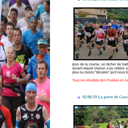
plus de la course, un lâcher de ball
durant lequel chacun a pu refaire sa
plus ou moins "décalés" qu'il nous t
Tous les résultats des Foulées en r
02/06/19 La porte de Gasco