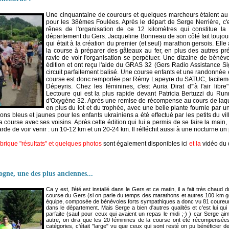
Une cinquantaine de coureurs et quelques marcheurs étaient au
pour les 38èmes Foulées. Après le départ de Serge Nerrière, c'
rênes de l'organisation de ce 12 kilomètres qui constitue la
département du Gers. Jacqueline Bonneau de son côté fait toujours 
qui était à la création du premier (et seul)
marathon gersois
. Ell
la course à préparer des gâteaux au fer, en plus des autres prép
ravie de voir l'organisation se perpétuer. Une dizaine de bénév
édition et ont reçu l'aide du GRAS 32 (Gers Radio Assistance Si
circuit parfaitement balisé. Une course enfants et une randonné
course est donc remportée par Rémy Lapeyre du SATUC, facilem
Dépeyris. Chez les féminines, c'est Auria Dirat d'"
à l'air libre
Lectoure qui est la plus rapide devant Patricia Bertuzzi du R
d'Oxygène 32. Après une remise de récompense au cours de laque
en plus du lot et du trophée, avec une belle plante fournie par 
ons bleus et jaunes pour les enfants ukrainiens a été effectué par les petits du villa
 course avec ses voisins. Après cette édition qui lui a permis de se faire la main,
arde de voir venir : un 10-12 km et un 20-24 km. Il réfléchit aussi à une nocturne un
ubrique "résultats" et quelques photos
sont également disponibles ici
et la
vidéo du 
gne, une des plus anciennes...
Ca y est, l'été est installé dans le Gers et ce matin, il a fait très chaud 
course du Gers (si on parle du temps des marathons et autres 100 km ge
équipe, composée de bénévoles forts sympathiques a donc vu 81 coureurs
dans le département. Mais Serge a bien d'autres qualités et c'est lui qui
parfaite (sauf pour ceux qui avaient un repas le midi ;-) ) car Serge aime
autre, on dira que les 20 féminines de la course ont été récompensées
catégories, c'était "large" vu que ceux qui sont resté on pu bénéficier de