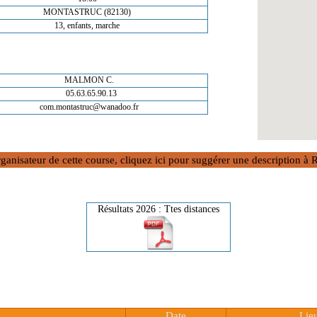
MONTASTRUC (82130)
13, enfants, marche
MALMON C.
05.63.65.90.13
com.montastruc@wanadoo.fr
rganisateur de cette course, cliquez ici pour suggérer une description 
Résultats 2026 : Ttes distances
Date
Lie