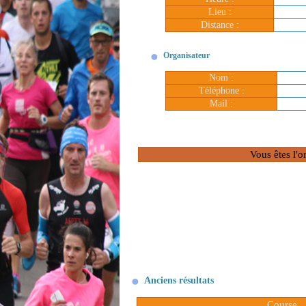
Lieu :
Distance :
Organisateur
Nom :
Téléphone :
Mail :
Vous êtes l'o
Anciens résultats
Course