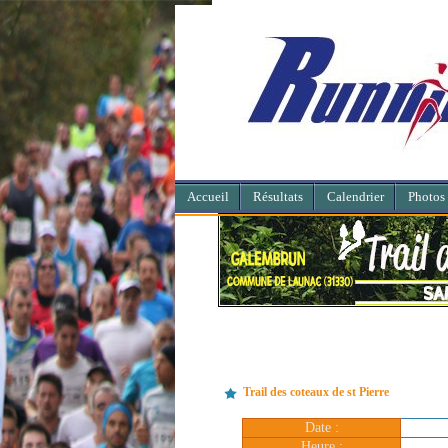
Accueil
Résultats
Calendrier
Photos
Trail des coteaux de st Pierre
Date :
Heure :