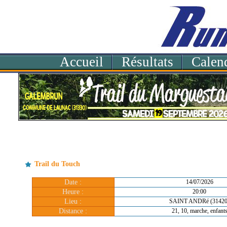
Accueil
Résultats
Calend
Trail du Touch
Date :
14/07/2026
Heure :
20:00
Lieu :
SAINT ANDRé (31420
Distance :
21, 10, marche, enfant