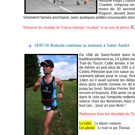
retrouve Hugo Charton 
Chartrel, s'impose en
moins de 30 secondes
Rogeon, devant Jean-
Vivement l'année prochaine, avec quelques petites nouveautés dans 
IC
Retrouvez les résultats du Trail en rubrique "résultats" et un max de photos
14/07/16 Romain continue sa moisson à Saint-André
Du côté de Saint-André dans le
traditionnellement au 14 juillet un
Trail du Touch. Cette année, il ne
de même un peu plus de 200 à s'él
Cédric Pélissier que l'on salue au
vraiment idéale pour le coup, Ro
14km où il avait survolé les débats
deux gros clients comme on dit et
jusqu'au bout. Nicolas Perrier fi
encore et toujours. Elle aime ce g
dans le coin qui l'emporte netteme
véloce chez les féminines mais c
tout cas... pour un jour férié !
Retrouvez tous les résultats du Tra
La vidéo
:
Le départ commun
Les photos
:
Le trail vu par Thomas