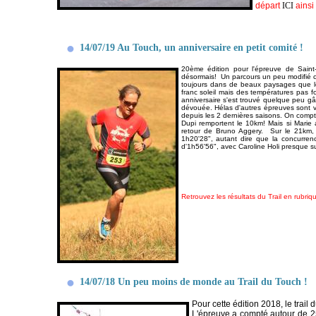
départ
ICI
ainsi
14/07/19 Au Touch, un anniversaire en petit comité !
20ème édition pour l'épreuve de Saint
désormais! Un parcours un peu modifié c
toujours dans de beaux paysages que le
franc soleil mais des températures pas 
anniversaire s'est trouvé quelque peu gâc
dévouée. Hélas d'autres épreuves sont v
depuis les 2 dernières saisons. On comp
Dupi remportent le 10km! Mais si Marie 
retour de Bruno Aggery. Sur le 21km,
1h20'28", autant dire que la concurren
d'1h56'56", avec Caroline Holi presque su
Retrouvez les résultats du Trail en rubriq
14/07/18 Un peu moins de monde au Trail du Touch !
Pour cette édition 2018, le trail
L'épreuve a compté autour de 250