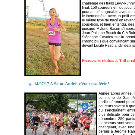
challenge des trails Lévy-Runni
final, 150 coureurs en tout pour 
pourtant très agréable avec un 
le thermomètre avec un petit ve
le même type de tracé en revanc
sous-bois, et bien entendu, des
puisque Mylène Bacon s'impose
Jean-Philippe Bosch du C.A Balma
Stéphane Cavalca sur la premi
chrono plus que convaincant sur 
devant Lucile Resplandy, déjà sa
Retrouvez les résultats du Trail en ru
14/07/17 A Saint-André, c'était pas férié !
Année après année, le 
commune de Saint-An
particulièrement propi
coureurs savent à quoi
qui s'enchaînent, ent
plus délicate pour ce
dénombrer 250 partici
marcheurs sont venus 
changeant, avec une 
permis à Jérôme Ranno