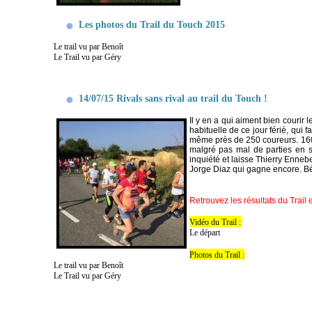
Les photos du Trail du Touch 2015
Le trail vu par Benoît
Le Trail vu par Géry
14/07/15 Rivals sans rival au trail du Touch !
Il y en a qui aiment bien courir le
habituelle de ce jour férié, qui
même près de 250 coureurs. 160 s
malgré pas mal de parties en s
inquiété et laisse Thierry Enneb
Jorge Diaz qui gagne encore. Bé
Retrouvez les résultats du Trail e
Vidéo du Trail :
Le départ
Photos du Trail :
Le trail vu par Benoît
Le Trail vu par Géry