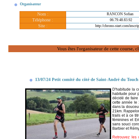
Organisateur
Nom :
RANCON Sofian
Téléphone :
06.79.48.83.92
Site :
http://chrono-start.com/inscri
Vous êtes l'organisateur de cette course, 
13/07/24 Petit comité du côté de Saint-André du Touch
D'habitude la c
habitude pour p
décidé de faire 
cette année le 
dans la douceur 
21km. Rappelons
trails et à ce t
féminines et Er
sans souci cons
Barbier et Rémy
Retrouvez les r