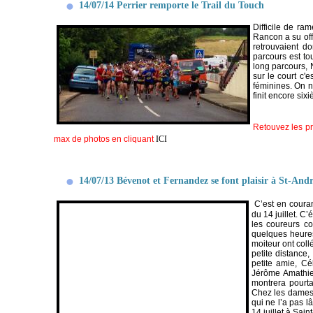
14/07/14 Perrier remporte le Trail du Touch
Difficile de ra
Rancon a su off
retrouvaient 
parcours est to
long parcours, 
sur le court c'
féminines. On n
finit encore six
Retouvez les pr
max de photos en cliquant
ICI
14/07/13 Bévenot et Fernandez se font plaisir à St-And
C’est en coura
du 14 juillet. C’
les coureurs co
quelques heure
moiteur ont coll
petite distance
petite amie, C
Jérôme Amathie
montrera pourta
Chez les dames,
qui ne l’a pas l
14 juillet à Sain