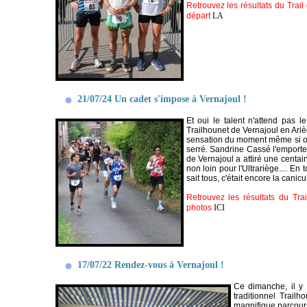
Retrouvez les résultats du Trai
départ
LA
21/07/24 Un cadet s'impose à Vernajoul !
Et oui le talent n'attend pas 
Trailhounet de Vernajoul en Ariè
sensation du moment même si on e
serré. Sandrine Cassé l'emport
de Vernajoul a attiré une centai
non loin pour l'Ultrariège.... En 
sait tous, c'était encore la canicul
Retrouvez les résultats du Tra
photos
ICI
17/07/22 Rendez-vous à Vernajoul !
Ce dimanche, il y 
traditionnel Trail
magnifique parcour