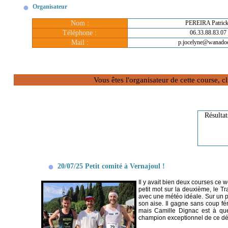
Organisateur
Nom :
PEREIRA Patric
Téléphone :
06.33.88.83.07
Mail :
p.jocelyne@wanadoo
Vous êtes l'organisateur de cette course, 
Résultat
20/07/25 Petit comité à Vernajoul !
Il y avait bien deux courses ce 
petit mot sur la deuxième, le T
avec une météo idéale. Sur un p
son aise. Il gagne sans coup fér
mais Camille Dignac est à quel
champion exceptionnel de ce déb