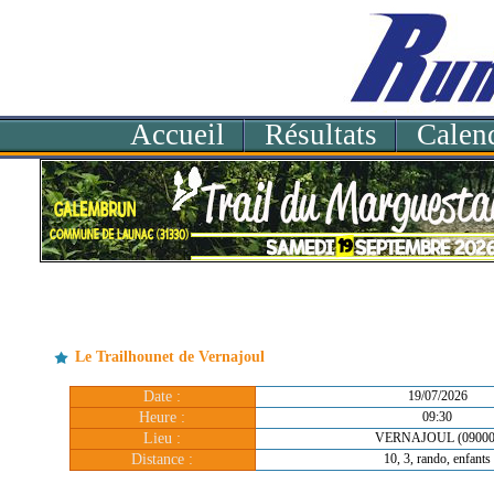
Accueil
Résultats
Calend
Le Trailhounet de Vernajoul
Date :
19/07/2026
Heure :
09:30
Lieu :
VERNAJOUL (09000
Distance :
10, 3, rando, enfants