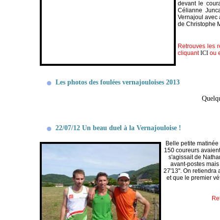
devant le cour
Célianne Junca 
Vernajoul avec 
de Christophe Me
Retrouves les r
cliquant
ICI
ou 
Les photos des foulées vernajouloises 2013
Quelqu
22/07/12 Un beau duel à la Vernajouloise !
Belle petite matinée
150 coureurs avaient
s'agissait de Natha
avant-postes mais 
27'13''. On retiendra
et que le premier v
Ret