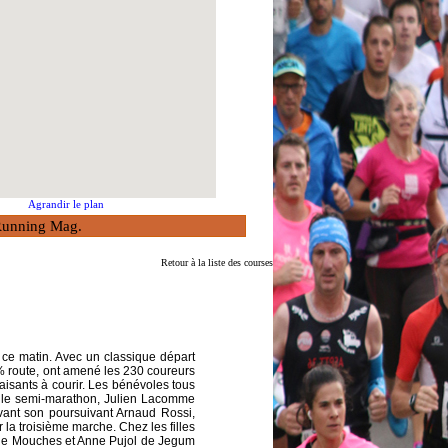
Agrandir le plan
à Running Mag.
Retour à la liste des courses
 ce matin. Avec un classique départ
0 % route, ont amené les 230 coureurs
aisants à courir. Les bénévoles tous
ur le semi-marathon, Julien Lacomme
vant son poursuivant Arnaud Rossi,
la troisième marche. Chez les filles
n de Mouches et Anne Pujol de Jegum