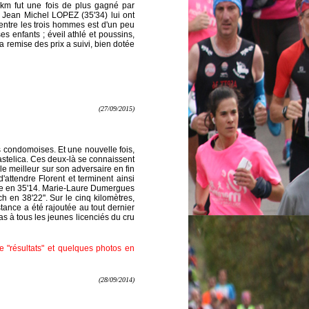
km fut une fois de plus gagné par
 Jean Michel LOPEZ (35'34) lui ont
 entre les trois hommes est d'un peu
s enfants ; éveil athlé et poussins,
a remise des prix a suivi, bien dotée
(27/09/2015)
s condomoises. Et une nouvelle fois,
Bastelica. Ces deux-là se connaissent
 le meilleur sur son adversaire en fin
attendre Florent et terminent ainsi
orte en 35'14. Marie-Laure Dumergues
 en 38'22''. Sur le cinq kilomètres,
tance a été rajoutée au tout dernier
s à tous les jeunes licenciés du cru
e "résultats" et quelques photos en
(28/09/2014)