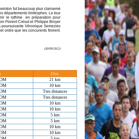
peloton fut beaucoup plus clairsemé
es départements limitrophes. Le tour
enir le rythme en préparation pour
oin Florent Crésut et Philippe Broyer
sa poursuivante Véronique Semezies
t ordre que les concurents finirent.
(30/09/2012)
u
Dist.
OM
21 km
OM
10 km
OM
Ttes distances
OM
Ttes distances
OM
10 km
OM
10 km
OM
5 km
OM
5 km
OM
10 km
OM
10 km
OM
5 km