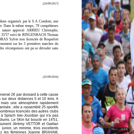
(24/09/2017)
 5kms organisés par le S.A Condom, une
ger. Dans le même temps, 79 compétiteurs
urs nature apprecié. ARRIEU Christophe,
cle en 35'57 suivi de RINGENBACH Thomas
RAS Sylvie non licenciée de Roquefort
ntent sur les 3 premières marches du
des récompenses ont pu se dérouler sans
(25/09/2016)
reversé 2€ par dossard à cette cause
is sur deux distances 5 et 10 kms. A
nts, mais une atmosphère rapidement
nisée ; elle a rassemblé 25 sportifs
 nombreux licenciés des autres clubs
e à Splach Isle-Jourdian qui n'a pas
odiums. Le 5Km fut bouclé en 14'51,
) suivent Jérémy VETTOR et Gaëtan
unior, un minime, trois excellents
Chez les féminines Joanne BRAHAM,