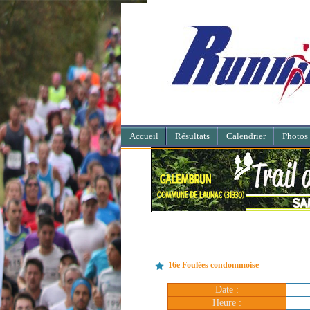
Accueil
Résultats
Calendrier
Photos
16e Foulées condommoise
Date :
Heure :