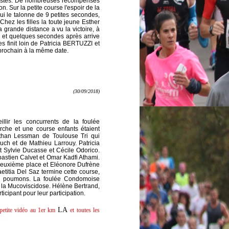
siastes. De nombreuses récompenses
on. Sur la petite course l'espoir de la
le talonne de 9 petites secondes,
ez les filles la toute jeune Esther
ande distance a vu la victoire, à
 et quelques secondes après arrive
 finit loin de Patricia BERTUZZI et
rochain à la même date.
(30/09/2018)
lir les concurrents de la foulée
che et une course enfants étaient
athan Lessman de Toulouse Tri qui
Auch et de Mathieu Larrouy.
Patricia
t Sylvie Ducasse et Cécile Odorico.
bastien Calvet et Omar Kadfi Athami.
a deuxième place et Eléonore Dufrène
etitia Del Saz termine cette course,
 de poumons. La foulée Condomoise
e la Mucoviscidose. Hélène Bertrand,
icipant pour leur participation.
LA
 petite vidéo au 1er km
et toutes les