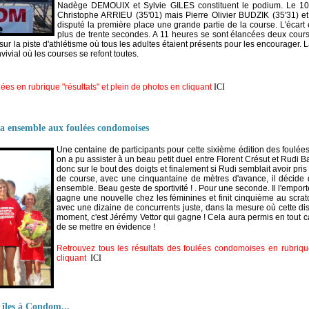
Nadège DEMOUIX et Sylvie GILES constituent le podium. Le 10
Christophe ARRIEU (35'01) mais Pierre Olivier BUDZIK (35'31) et
disputé la première place une grande partie de la course. L'écart
plus de trente secondes. A 11 heures se sont élancées deux course
ur la piste d'athlétisme où tous les adultes étaient présents pour les encourager. L
onvivial où les courses se refont toutes.
lées en rubrique "résultats" et plein de photos en cliquant
ICI
ica ensemble aux foulées condomoises
Une centaine de participants pour cette sixième édition des foulée
on a pu assister à un beau petit duel entre Florent Crésut et Rudi 
donc sur le bout des doigts et finalement si Rudi semblait avoir pris
de course, avec une cinquantaine de mètres d'avance, il décide d'
ensemble. Beau geste de sportivité ! . Pour une seconde. Il l'emp
gagne une nouvelle chez les féminines et finit cinquième au scratch
avec une dizaine de concurrents juste, dans la mesure où cette dis
moment, c'est Jérémy Vettor qui gagne ! Cela aura permis en tout ca
de se mettre en évidence !
Retrouvez tous les résultats des foulées condomoises en rubriqu
cliquant
ICI
 îles à Condom...