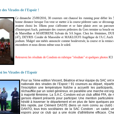
 des Virades de l'Espoir !
Ce dimanche 25/09/2016, 30 coureurs ont chaussé les running pour défier les
bonne distance lorsque l'on veut se mettre à la course pédestre sans se découra
avaient choisi les 10kms pour s'affronter et se faire plaisir avec un parco
d'Instersport Auch, partenaire des courses pédestres du Gers termine sa bou
de Marseillan et MARTIRENE Sylvain du SA Jegun. Chez les féminines, DUB
(47), DEYRIS Coralie de Masseube et MAKLOUFI Angélique de l'A.C.Auch mo
podium. Malgré une météo annoncée comme bouleversée, la course et la remise 
encombres et nous dirons même sous le soleil.
Retrouvez les résultats de Condom en rubrique "résultats" et quelques photos
ICI
 les Virades de l'Espoir
Pour sa 7ème edition Vincent, Béatrice et leur équipe du SAC ont 
nationale des virades de l’Espoir ! 91 coureurs au départ, répart
l'inscription une température fraîche a accueilli les participa
réchauffée par un soleil généreux. en parallèle une marche est orga
à majorité féminine. La S.A.C. Condom est un club affilié FFA, de
gersois étaient présents pour participer. Une mention particulièr
hésité à traverser le département et en plus de faire quelques p
très rapide, par Clément DASTE (tiens un nom connu au club!
DANTO, tous trois sociétaires de la SAC Condom : un cadet, un j
espoirs pour ce club qui a une école d'athlétisme efficace. 