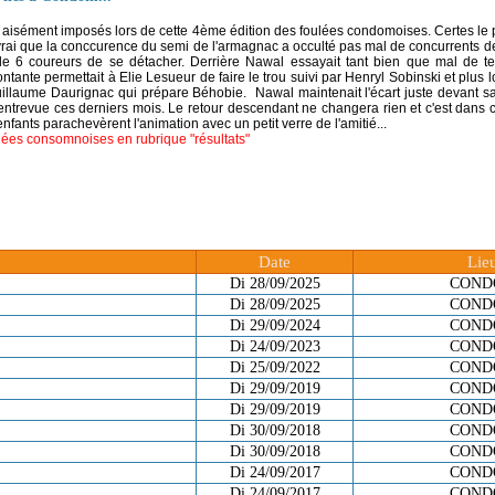
t aisément imposés lors de cette 4ème édition des foulées condomoises. Certes le 
vrai que la conccurence du semi de l'armagnac a occulté pas mal de concurrents d
e 6 coureurs de se détacher. Derrière Nawal essayait tant bien que mal de t
ntante permettait à Elie Lesueur de faire le trou suivi par Henryl Sobinski et plus l
uillaume Daurignac qui prépare Béhobie. Nawal maintenait l'écart juste devant 
 entrevue ces derniers mois. Le retour descendant ne changera rien et c'est dans ce
nfants parachevèrent l'animation avec un petit verre de l'amitié...
ulées consomnoises en rubrique "résultats"
Date
Lie
Di 28/09/2025
COND
Di 28/09/2025
COND
Di 29/09/2024
COND
Di 24/09/2023
COND
Di 25/09/2022
COND
Di 29/09/2019
COND
Di 29/09/2019
COND
Di 30/09/2018
COND
Di 30/09/2018
COND
Di 24/09/2017
COND
Di 24/09/2017
COND