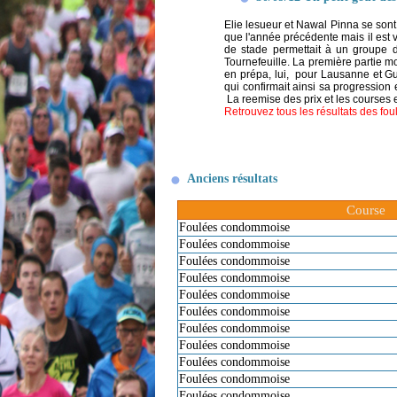
Elie lesueur et Nawal Pinna se son
que l'année précédente mais il est 
de stade permettait à un groupe d
Tournefeuille. La première partie mo
en prépa, lui, pour Lausanne et G
qui confirmait ainsi sa progression
La reemise des prix et les courses e
Retrouvez tous les résultats des fo
Anciens résultats
Course
Foulées condommoise
Foulées condommoise
Foulées condommoise
Foulées condommoise
Foulées condommoise
Foulées condommoise
Foulées condommoise
Foulées condommoise
Foulées condommoise
Foulées condommoise
Foulées condommoise