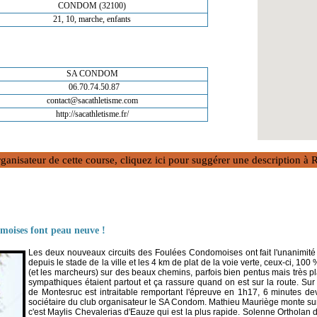
CONDOM (32100)
21, 10, marche, enfants
SA CONDOM
06.70.74.50.87
contact@sacathletisme.com
http://sacathletisme.fr/
rganisateur de cette course, cliquez ici pour suggérer une description 
omoises font peau neuve !
Les deux nouveaux circuits des Foulées Condomoises ont fait l'unanimité
depuis le stade de la ville et les 4 km de plat de la voie verte, ceux-ci, 10
(et les marcheurs) sur des beaux chemins, parfois bien pentus mais très pl
sympathiques étaient partout et ça rassure quand on est sur la route. S
de Montesruc est intraitable remportant l'épreuve en 1h17, 6 minutes de
sociétaire du club organisateur le SA Condom. Mathieu Mauriège monte sur 
c'est Maylis Chevalerias d'Eauze qui est la plus rapide. Solenne Orthola