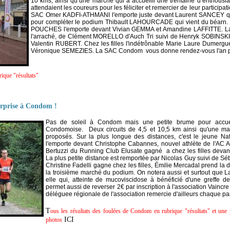
10 kms, ainsi qu’une marche qui a accueilli une trentaine d’enthou
attendaient les coureurs pour les féliciter et remercier de leur participati
SAC Omer KADFI-ATHMANI l'emporte juste devant Laurent SANCEY qui 
pour compléter le podium Thibault LAHOURCADE qui vient du béarn. Ch
POUCHES l'emporte devant Vivian GEMMA et Amandine LAFFITTE. La gr
l'arraché, de Clément MORELLO d'Auch Tri suivi de Henryk SOBINSKI
Valentin RUBERT. Chez les filles l'indétrônable Marie Laure Dumergues
Véronique SEMEZIES. La SAC Condom vous donne rendez-vous l'an p
ique "résultats"
urprise à Condom !
Pas de soleil à Condom mais une petite brume pour accueil
Condomoise. Deux circuits de 4,5 et
10,5 km
ainsi qu'une mar
proposés. Sur la plus longue des distances, c'est le jeune N
l'emporte devant Christophe Cabannes, nouvel athlète de l'AC 
Bertuzzi du Running Club Elusate gagné a chez les filles devan
La plus petite distance est remportée par Nicolas Guy suivi de Sé
Christine Fadelli gagne chez les filles, Émilie Mercadal prend l
la troisième marché du podium. On notera aussi et surtout que La
elle qui, atteinte de mucoviscidose à bénéficié d'une greffe
permet aussi de reverser 2€ par inscription à l'association Vaincr
déléguee régionale de l'association remercie d'ailleurs chaque part
T
ous les résultats des foulées de Condom en rubrique "résultats" et une
ICI
photos