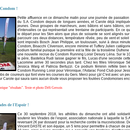
s Condom !
Petite affluence en ce dimanche matin pour une journée de passation 
du S.A. Condom depuis de longues années, et Carole déjà impliquée
jeunes. Deux groupes de marcheurs, avec bâtons et sans bâtons, ont
d'intervalles ce qui représentait une trentaine de participants. En ce q
le départ pour les 5km alors que plus de soixante se sont alignés sur
parcourir ces deux distances, température rêvée, peu de vent et soleil à
sont imposés Bosch Jean Philippe, un toulousain, suivi à deux minutes
Condom, Bisacchi Clivenson, encore minime et Tuffery Julien catégorie
podium familial puisque la première est la fille de la troisième Dufrene 
une nouvelle recrue du Condom Running Loisir Desury Léna. Sur le 10
le père, Bastelica Rudi laisse gagner le fils, Lucas d'une seconde cett
Lacomme arrive 30 secondes plus tard. Chez les filles Véronique S
Jessica Warg et Patricia Bertuzzi. Ce podium féminin reflète bien l
Condom Running Loisir pour Véronique, l'Astarac Fond Club pour Jess
lubs de coureurs qui font vivre les courses du Gers. Merci pour çà! C'est avec un p
our Carole qui saura sans aucun doute vous proposer les foulées Condomoises en
brique "résultats". Texte et photo Défi Gersois
es de l'Espoir !
Ce 30 septembre 2018, les athlètes du dimanche ont allié solidarité
soutenir les Virades de l’espoir, association nationale à laquelle la 
reversant 2€ par dossard pour la recherche contre la mucoviscidose. D
Vincent DASTE et son équipe, un 5 kms pour permettre à chacun de par