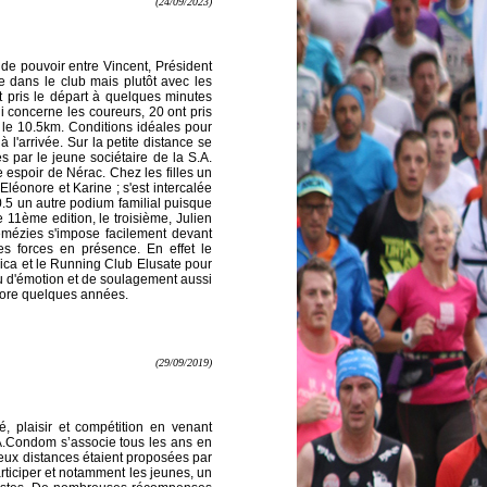
(24/09/2023)
de pouvoir entre Vincent, Président
 dans le club mais plutôt avec les
 pris le départ à quelques minutes
ui concerne les coureurs, 20 ont pris
 le 10.5km. Conditions idéales pour
 l'arrivée. Sur la petite distance se
 par le jeune sociétaire de la S.A.
 espoir de Nérac. Chez les filles un
Eléonore et Karine ; s'est intercalée
.5 un autre podium familial puisque
e 11ème edition, le troisième, Julien
émézies s'impose facilement devant
es forces en présence. En effet le
ica et le Running Club Elusate pour
eu d'émotion et de soulagement aussi
core quelques années.
(29/09/2019)
, plaisir et compétition en venant
S.A.Condom s’associe tous les ans en
eux distances étaient proposées par
ticiper et notamment les jeunes, un