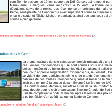
comlêtent le posium. Le 10 km, support au Défi Gersois est remporté par
Marie-Laure Dumergues, 7ème au Scratch à 15 km/h. A l'issue de la 
débutaient, suivis de la remise des récompense en présence du maire d
Pame, sous-préfète de Condom qui avait auparavant couru sa première c
ensuite discuter et féliciter Michel, l'organisateur, ainsi que tous ceux qui 
course à pied gersoise.
moises en rubrique "résultats" et des photos de Cricri
ici
et celles de Françoise
LA
.
ondom dans le Gers !
La brume matinale dans le coteaux condomois présageait d'une bel
ces Foulées Condomoises qui se sont courues sous une météo
belles montées et de belles descentes était parfaitement balisé et
beaucoup apprécié l'organisation. Cinquante oui, seulement... On
se vident de leurs participants même si de grands événements r
habitués de ces foulées. N'empêche qu'Arnaud Rossi de la SA
km/h et a remporté la course devant Gwenolé Le Breton de l'AC A
SA Condom. Anne Martinelli, sociétaire aussi de la SA Condom l'em
beau doublé pour le club organisateur. Emeline Chaulet de Boé e
Eluzate complètent le podium féminin. Après la remise des prix 
a pu bénéficier d'un apéritif autour du Stade de Condom.
dommoises en rubrique "résultats" et quelques photos
ICI