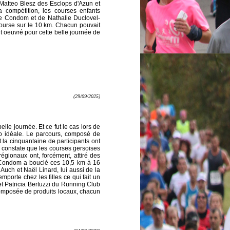
 Matteo Blesz des Esclops d'Azun et
compétition, les courses enfants
e Condom et de Nathalie Duclovel-
ourse sur le 10 km. Chacun pouvait
ont oeuvré pour cette belle journée de
(29/09/2025)
le journée. Et ce fut le cas lors de
 idéale. Le parcours, composé de
 la cinquantaine de participants ont
 constate que les courses gersoises
égionaux ont, forcément, attiré des
 Condom a bouclé ces 10,5 km à 16
uch et Naël Linard, lui aussi de la
porte chez les filles ce qui fait un
t Patricia Bertuzzi du Running Club
composée de produits locaux, chacun