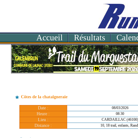
Accueil
Résultats
Calend
Côtes de la chataîgneraie
Date :
08/03/2026
Heure :
08:30
Lieu :
CARDAILLAC (46100
Distance :
10, 18 trail, enfants, Ran