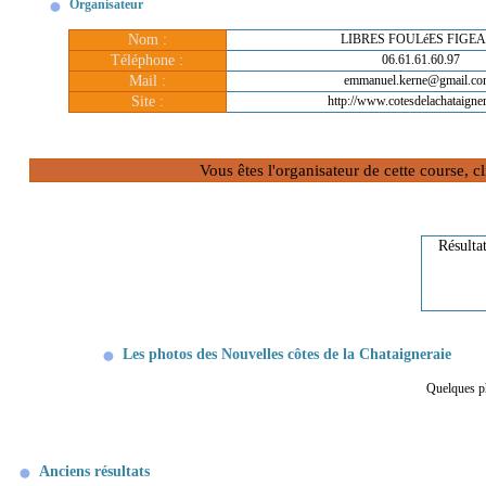
Organisateur
Nom :
LIBRES FOULéES FIGE
Téléphone :
06.61.61.60.97
Mail :
emmanuel.kerne@gmail.co
Site :
http://www.cotesdelachataigner
Vous êtes l'organisateur de cette course, 
Résulta
Les photos des Nouvelles côtes de la Chataigneraie
Quelques ph
Anciens résultats