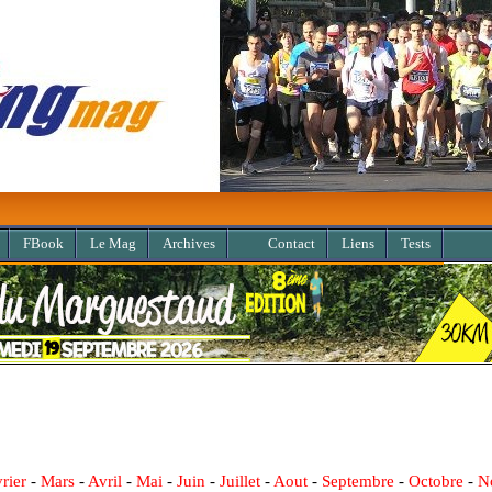
FBook
Le Mag
Archives
Contact
Liens
Tests
rier
-
Mars
-
Avril
-
Mai
-
Juin
-
Juillet
-
Aout
-
Septembre
-
Octobre
-
N