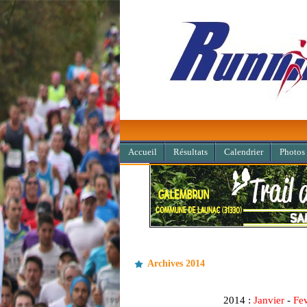
Accueil
Résultats
Calendrier
Photos
Archives 2014
2014 :
Janvier
-
Fev