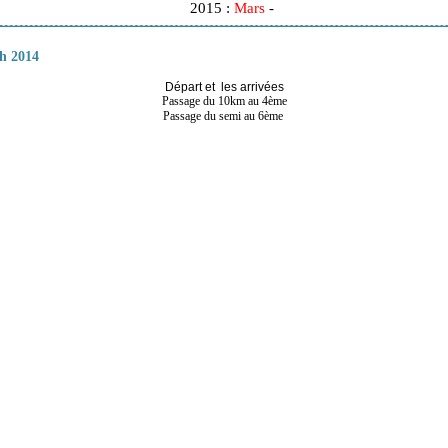
2015 :
Mars
-
ch 2014
Départ et les arrivées
Passage du 10km au 4ème
Passage du semi au 6ème