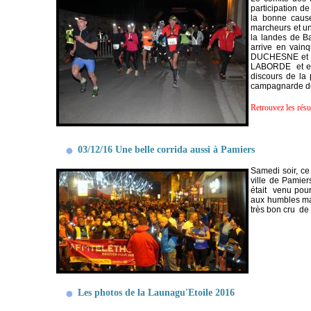
participation 
la bonne caus
marcheurs et un
la landes de B
arrive en vai
DUCHESNE et R
LABORDE et en
discours de la 
campagnarde de 
Retrouvez les résu
03/12/16 Une belle corrida aussi à Pamiers
Samedi soir, ce
ville de Pamier
était venu pour
aux humbles mar
très bon cru de 
Les photos de la Launagu'Etoile 2016