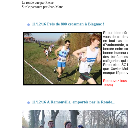
La ronde vue par Pierre
Sur le parcours par Jean-Marc
11/12/16 Près de 800 crossmen à Blagnac !
Et oui, bien sû
vous de ce dim
en tout cas. L
d'Andromède, a 
bercée entre co
bonne humeur av
des échéances 
catégories qui 
Errea et du SC 
que Xavier Moll
marque l'épreuv
Retrouvez tous 
Team)
11/12/16 A Ramonville, emportés par la Ronde...