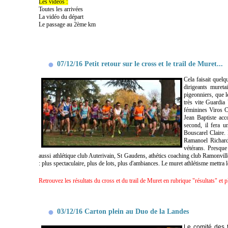
Les vidéos :
Toutes les arrivées
La vidéo du départ
Le passage au 2ème km
07/12/16 Petit retour sur le cross et le trail de Muret...
Cela faisait quelq
dirigeants mureta
pigeonniers, que 
très vite Guardia
féminines Viros Cl
Jean Baptiste acc
second, il fera u
Bouscarel Claire.
Ramanoel Richard 
vétérans. Presqu
aussi athlétique club Auterivain, St Gaudens, athétics coaching club Ramonville
: plus spectaculaire, plus de lots, plus d'ambiances. Le muret athlétisme mettra
Retrouvez les résultats du cross et du trail de Muret en rubrique "résultats" et 
03/12/16 Carton plein au Duo de la Landes
Le comité des 