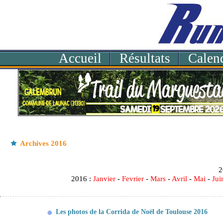
Accueil
Résultats
Calend
Archives 2016
20
2016 :
Janvier
-
Fevrier
-
Mars
-
Avril
-
Mai
-
Jui
Les photos de la Corrida de Noël de Toulouse 2016