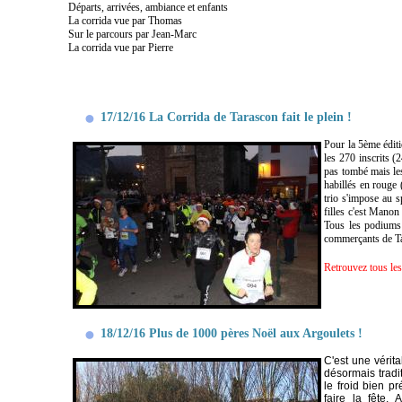
Départs, arrivées, ambiance et enfants
La corrida vue par Thomas
Sur le parcours par Jean-Marc
La corrida vue par Pierre
17/12/16 La Corrida de Tarascon fait le plein !
Pour la 5ème éditi
les 270 inscrits (
pas tombé mais les
habillés en rouge 
trio s'impose au s
filles c'est Manon
Tous les podiums f
commerçants de Ta
Retrouvez tous les
18/12/16 Plus de 1000 pères Noël aux Argoulets !
C'est une vérit
désormais tradi
le froid bien p
faire la fête.