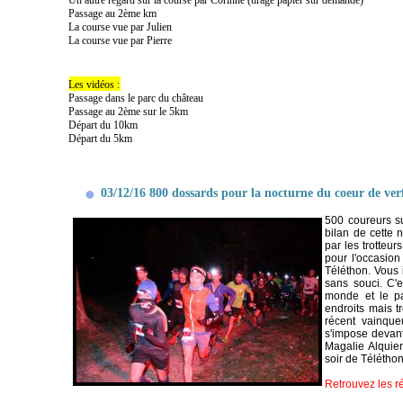
Un autre regard sur la course par Corinne (tirage papier sur demande)
Passage au 2ème km
La course vue par Julien
La course vue par Pierre
Les vidéos :
Passage dans le parc du château
Passage au 2ème sur le 5km
Départ du 10km
Départ du 5km
03/12/16 800 dossards pour la nocturne du coeur de verf
500 coureurs s
bilan de cette 
par les trotteu
pour l'occasion
Téléthon. Vous 
sans souci. C'e
monde et le par
endroits mais t
récent vainque
s'impose devant
Magalie Alquier
soir de Téléthon
Retrouvez les r