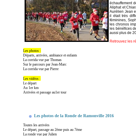
échauffement de
Aliphat et Chiar
Aurélien Jean e
il était très d
féminines, Sop
les chronos imp
les bénéfices de
aussi plus de 20
Retrouvez les ré
Les photos :
Départs, arrivées, ambiance et enfants
La corrida vue par Thomas
Sur le parcours par Jean-Marc
La corrida vue par Pierre
Les vidéos :
Le départ
Au 1er km
Arrivées et passage au1er tour
Les photos de la Ronde de Ramonville 2016
Toutes les arrivées
Le départ, passage au 2ème puis au 7ème
La ronde vue par Julien