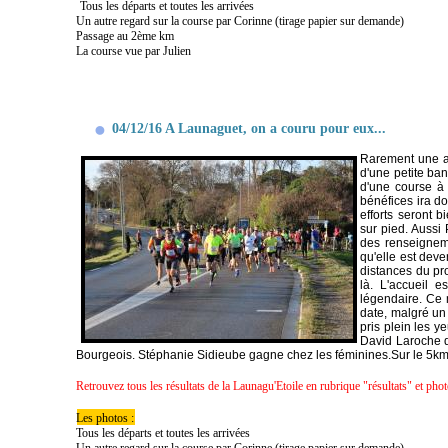
Tous les départs et toutes les arrivées
Un autre regard sur la course par Corinne (tirage papier sur demande)
Passage au 2ème km
La course vue par Julien
04/12/16 A Launaguet, on a couru pour eux...
Rarement une as
d'une petite ban
d'une course à 
bénéfices ira d
efforts seront 
sur pied. Aussi
des renseigneme
qu'elle est deve
distances du pr
là. L'accueil e
légendaire. Ce 
date, malgré un 
pris plein les y
David Laroche d'
Bourgeois. Stéphanie Sidieube gagne chez les féminines.Sur le 5km,
Retrouvez tous les résultats de la Launagu'Etoile en rubrique "résultats" et phot
Les photos :
Tous les départs et toutes les arrivées