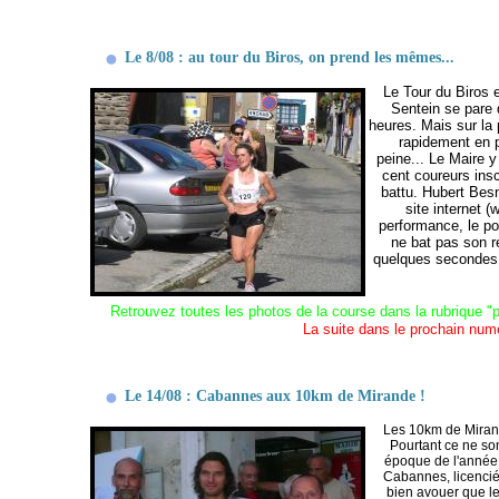
Le 8/08 : au tour du Biros, on prend les mêmes...
Le Tour du Biros e
Sentein se pare 
heures. Mais sur la 
rapidement en p
peine... Le Maire 
cent coureurs insc
battu. Hubert Besn
site internet (
w
performance, le p
ne bat pas son r
quelques secondes. 
Retrouvez toutes les photos de la course dans la rubrique "p
La suite dans le prochain num
Le 14/08 : Cabannes aux 10km de Mirande !
Les 10km de Mirand
Pourtant ce ne son
époque de l'année, 
Cabannes, licencié 
bien avouer que le