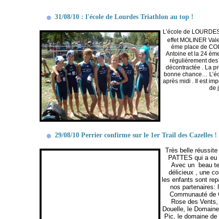
31/08/10 : l'école de Lourdes Triathlon au top !
L’école de LOURDES 
effet MOLINER Vale
éme place de COI
Antoine et la 24 è
régulièrement des 
décontractée . La p
bonne chance… L’éco
après midi . Il est i
de 
29/08/10 Perrier confirme sur le 1er Trail des Cazelles !
Très belle réussite
PATTES qui a eu l
Avec un beau te
délicieux , une co
les enfants sont re
nos partenaires: 
Communauté de C
Rose des Vents, 
Douelle, le Domaine
Pic, le domaine de