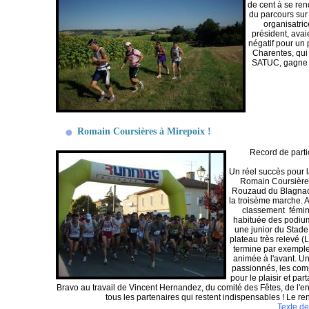
de cent à se ren
du parcours sur 
organisatric
président, ava
négatif pour un
Charentes, qui
SATUC, gagne e
Romain Coursières à Mirepoix !
Record de parti
Un réel succès pour l
Romain Coursière
Rouzaud du Blagnac
la troisème marche.
classement fémin
habituée des podium
une junior du Stad
plateau très relevé 
termine par exemple
animée à l'avant. U
passionnés, les comp
pour le plaisir et p
Bravo au travail de Vincent Hernandez, du comité des Fêtes, de l'
tous les partenaires qui restent indispensables ! Le re
Texte de