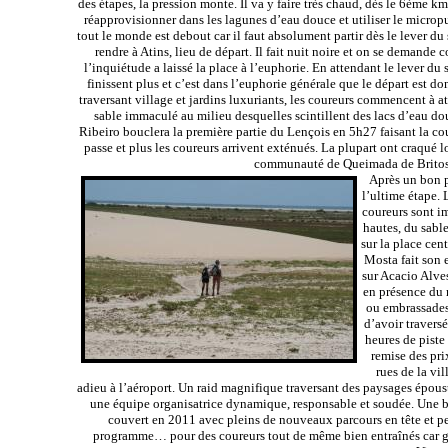
des étapes, la pression monte. Il va y faire très chaud, dès le 6ème 
réapprovisionner dans les lagunes d’eau douce et utiliser le micropu
tout le monde est debout car il faut absolument partir dès le lever du
rendre à Atins, lieu de départ. Il fait nuit noire et on se demande c
l’inquiétude a laissé la place à l’euphorie. En attendant le lever du
finissent plus et c’est dans l’euphorie générale que le départ est 
traversant village et jardins luxuriants, les coureurs commencent à 
sable immaculé au milieu desquelles scintillent des lacs d’eau douc
Ribeiro bouclera la première partie du Lençois en 5h27 faisant la cou
passe et plus les coureurs arrivent exténués. La plupart ont craqué lo
communauté de Queimada de Britos v
Après un bon p
l’ultime étape. 
coureurs sont im
hautes, du sabl
sur la place cen
Mosta fait son 
sur Acacio Alve
en présence du 
ou embrassades
d’avoir travers
heures de piste
remise des pri
rues de la vil
adieu à l’aéroport. Un raid magnifique traversant des paysages épous
une équipe organisatrice dynamique, responsable et soudée. Une be
couvert en 2011 avec pleins de nouveaux parcours en tête et pe
programme… pour des coureurs tout de même bien entraînés car gérer