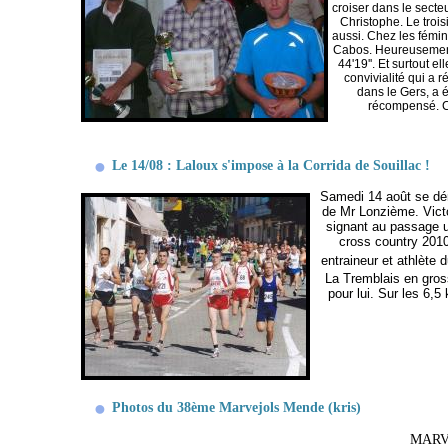
croiser dans le secteu
Christophe. Le troi
aussi. Chez les fémini
Cabos. Heureusement 
44'19''. Et surtout e
convivialité qui a 
dans le Gers, a 
récompensé. Ce
Le 14/08 : Laloux s'impose à la Corrida de Souillac !
Samedi 14 août se déro
de Mr Lonzième. Victoi
signant au passage u
cross country 2010
entraineur et athlète 
La Tremblais en gross
pour lui. Sur les 6,5
Photos du 38ème Marvejols Mende (kris)
MARV