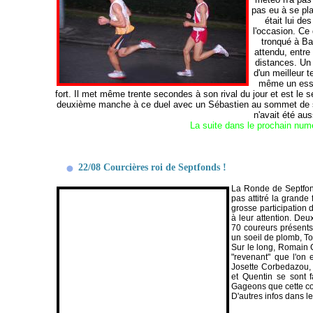
pas eu à se pla
était lui d
l'occasion. Ce 
tronqué à Ba
attendu, entre
distances. Un 
d'un meilleur t
même un essai
fort. Il met même trente secondes à son rival du jour et est le 
deuxième manche à ce duel avec un Sébastien au sommet de son 
n'avait été aus
La suite dans le prochain num
22/08 Courcières roi de Septfonds !
La Ronde de Septfon
pas attitré la grande
grosse participation d
à leur attention. De
70 coureurs présents 
un soeil de plomb, T
Sur le long, Romain 
"revenant" que l'on 
Josette Corbedazou, 
et Quentin se sont f
Gageons que cette co
D'autres infos dans 