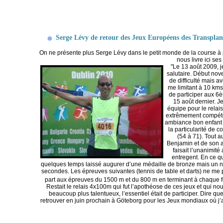
Serge Lévy de retour des Jeux Européens des Transplant
On ne présente plus Serge Lévy dans le petit monde de la course à pi
nous livre ici se
"Le 13 août 2009, j
salutaire. Début no
de difficulté mais 
me limitant à 10 km
de participer aux 6
15 août dernier. Je
équipe pour le relai
extrêmement compéten
ambiance bon enfant 
la particularité de
(54 à 71). Tout 
Benjamin et de son 
faisait l’unanimit
entregent. En ce q
quelques temps laissé augurer d’une médaille de bronze mais un no
secondes. Les épreuves suivantes (tennis de table et darts) ne me pe
part aux épreuves du 1500 m et du 800 m en terminant à chaque f
Restait le relais 4x100m qui fut l’apothéose de ces jeux et qui no
beaucoup plus talentueux, l’essentiel était de participer. Dire q
retrouver en juin prochain à Göteborg pour les Jeux mondiaux où j’au