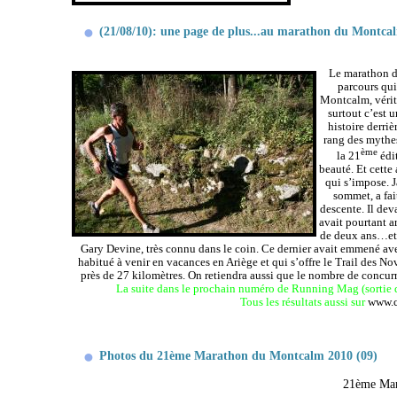
(21/08/10): une page de plus...au marathon du Montca
Le marathon d
parcours qui
Montcalm,
véri
surtout c’est 
histoire derriè
rang des mythe
ème
la 21
édit
beauté. Et cette
qui s’impose. J
sommet, a fait
descente. Il dev
avait pourtant a
de deux ans…et 
Gary Devine, très connu dans le coin. Ce dernier avait emmené avec
habitué à venir en vacances en Ariège et qui s’offre le Trail des N
près de
27 kilomètres
. On retiendra aussi que le nombre de concur
La suite dans le prochain numéro de Running Mag (sortie d
Tous les résultats aussi sur
www.c
Photos du 21ème Marathon du Montcalm 2010 (09)
21ème Mar