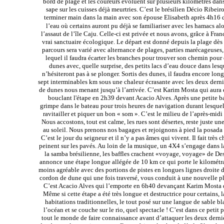
bord de plage et les coureurs évoluent sur plusieurs kilomètres dans
sape sur les cuisses déjà meurtries. C’est le brésilien Décio Ribei
terminer main dans la main avec son épouse Elisabeth après 4h16 de
l’eau où certains auront pu déjà se familiariser avec les hamacs alo
l’assaut de l’île Caju. Celle-ci est privée et nous avons, grâce à Fra
vrai sanctuaire écologique. Le départ est donné depuis la plage dès 7
parcours sera varié avec alternance de plages, parties marécageuses,
lequel il faudra écarter les branches pour trouver son chemin pour e
dunes avec, quelle surprise, des petits lacs d’eau douce dans lesq
n’hésiteront pas à se plonger. Sortis des dunes, il faudra encore lo
sept interminables km sous une chaleur écrasante avec les deux der
de dunes nous menant jusqu’à l’arrivée. C’est Karim Mosta qui aura ét
bouclant l'étape en 2h39 devant Acacio Alves. Après une petite b
grimpe dans le bateau pour trois heures de navigation durant lesquell
ravitailler et piquer un bon « som ». C’est le milieu de l’après-mid
Nous accostons, tout est calme, les rues sont désertes, reste juste un
au soleil. Nous prenons nos bagages et rejoignons à pied la posada 
C’est le jour du seigneur et il n’y a pas âmes qui vivent. Il fait très 
peinent sur les pavés. Au loin de la musique, un 4X4 s’engage dans 
la samba brésilienne, les baffles crachent «voyage, voyage» de Desi
annonce une étape longue allégée de 10 km ce qui porte le kilométra
moins agréable avec des portions de pistes en longues lignes droite 
cordon de dune qui une fois traversé, vous conduit à une nouvelle p
C’est Acacio Alves qui l’emporte en 6h40 devançant Karim Mosta de
Même si cette étape a été très longue et destructrice pour certains,
habitations traditionnelles, le tout posé sur une langue de sable bla
l’océan et se couche sur le rio, quel spectacle ! C’est dans ce peti
tout le monde de faire connaissance avant d’attaquer les deux derni