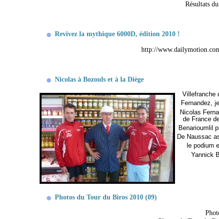
Résultats d
Revivez la mythique 6000D, édition 2010 !
http://www.dailymotion.co
Nicolas à Bozouls et à la Diège
Villefranche
Fernandez, jeu
Nicolas Fern
de France de
Benarioumlil p
De Naussac as
le podium e
Yannick 
Photos du Tour du Biros 2010 (09)
Phot