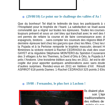
(29/08/10) Le point sur le challenge des vallées d'Ax !
Que du bonheur! Tel était le leitmotiv de tous les participants
l‘Hospitalet pour le trophée de l‘Isard. La satisfaction se lisait au
convivialité qui a régné sur toutes les épreuves. Toutes les cours
toujours présent et sous un ciel bleu qui tranchait avec le vert d
ont permis de refaire la course et de faire connaissance avec d
espagnols, bretons …sans compter les coureurs des régions Midi-Pyr
dernière épreuve tant chez les garçons que chez les filles. Chez l
la Pujada et à la Perloise remporte le trophée masculin; devan
féminines la victoire revient à Rachel CEDRAOUI du club des coure
GAYET et la régulière Stéphanie MONTERO du Spiridon Couserans 09.
des 3 villages à Ax les Thermes, la Dent d’Orlu à Orlu, la Pujada à A
près l’Andorre. Une troisième édition aura lieu en 2011 , tel est le d
cogite dur pour apporter quelques améliorations avec sans dout
d’autres surprises. Rendez-vous en 2011 en Vallées d’AX . Résu
ASPIROT 618 points Dames: 1-Rachel CEDRAOUI 325 points 2-Eli
19/08 : Fernandez, le plus fort à Luchon !
Ils étaient plu
soir. L'é
traditionnelle
des milliers de
météo n'a pas 