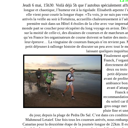
La r
Jeudi 6 mai, 15h30. Voilà déjà 5h que l’autobus spécialement affr
longue et chaotique, l’humeur est à la rigolade. Elisabeth arpente l
elle vient pour courir la longue étape. «Tu vois, je ne suis pas 
arrivés la veille au soir à Fortaleza, accueillis chaleureusement à l’
première nuit dans un Hôtel 4 étoiles de la côte avec vue imprenabl
monde part se coucher pour récupérer du long voyage en avion. Dès le 
sur la moitié de celle-ci, des dizaines de coureurs et de marcheurs 
qu’en France les organisateurs de course doivent se battre des mois 
leur épreuve… La vingtaine de coureurs français n’en revient pas. Mê
petit déjeuner à rallonge histoire de discuter un peu avec tout le
laissant quelques inquiétu
Finalement après
Franck, l’organ
directement dé
deux ou trois 
petit déjeune
avant de profit
ambiance bon e
avant d’attaq
Franck n
recommandations
du soleil car i
gros orage met 
pluie fine et un
du jour, depuis la plage de Pedra Do Sal. C’est dans ces condit
Mahmoud Letaief. Une fois tous les coureurs arrivés, nous embarquo
Canarias pour la deuxième étape de la journée longue de 22km. Il est 