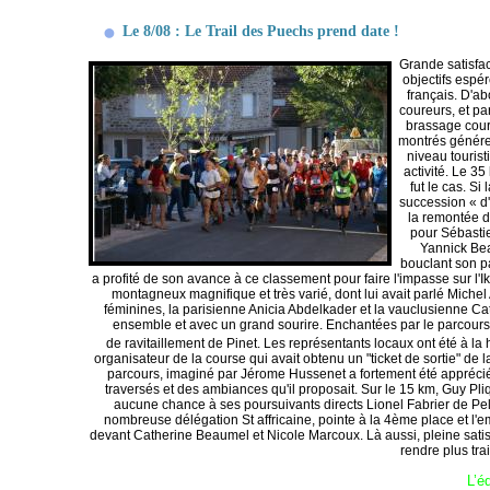
Le 8/08 : Le Trail des Puechs prend date !
Grande satisfac
objectifs espér
français. D'ab
coureurs, et pa
brassage coure
montrés généreu
niveau tourist
activité. Le 35
fut le cas. S
succession « d'
la remontée d
pour Sébastie
Yannick Bea
bouclant son p
a profité de son avance à ce classement pour faire l'impasse sur l'Ik
montagneux magnifique et très varié, dont lui avait parlé Michel
féminines, la parisienne Anicia Abdelkader et la vauclusienne Cat
ensemble et avec un grand sourire. Enchantées par le parcours,
de ravitaillement de Pinet. Les représentants locaux ont été à la 
organisateur de la course qui avait obtenu un "ticket de sortie" de 
parcours, imaginé par Jérome Hussenet a fortement été apprécié 
traversés et des ambiances qu'il proposait. Sur le 15 km, Guy Pli
aucune chance à ses poursuivants directs Lionel Fabrier de Pe
nombreuse délégation St affricaine, pointe à la 4ème place et l'
devant Catherine Beaumel et Nicole Marcoux. Là aussi, pleine satisf
rendre plus tra
L’é