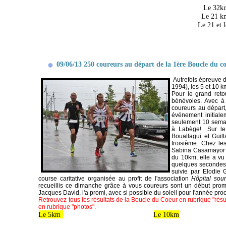
Le 32km
Le 21 k
Le 21 et 
09/06/13 250 coureurs au départ de la 1ère Boucle du co
Autrefois épreuve de
1994), les 5 et 10 
Pour le grand reto
bénévoles. Avec à
coureurs au départ
événement initiale
seulement 10 semain
à Labège! Sur le 
Bouallagui et Guil
troisième. Chez le
Sabina Casamayor e
du 10km, elle a vu
quelques secondes d
suivie par Elodie 
course caritative organisée au profit de l'association
Hôpital sour
recueillis ce dimanche grâce à vous coureurs sont un début promet
Jacques David, l'a promi, avec si possible du soleil pour l'année pro
Retrouvez tous les résultats de la Boucle du Coeur en rubrique "résul
en rubrique "photos".
Le 5km
Le 10km