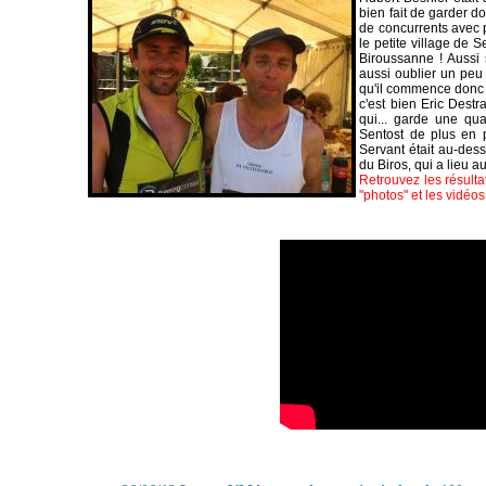
bien fait de garder do
de concurrents avec 
le petite village de 
Biroussanne ! Aussi s
aussi oublier un peu 
qu'il commence donc à
c'est bien Eric Destr
qui... garde une qu
Sentost de plus en 
Servant était au-des
du Biros, qui a lieu 
Retrouvez les résulta
"photos" et les vidéo