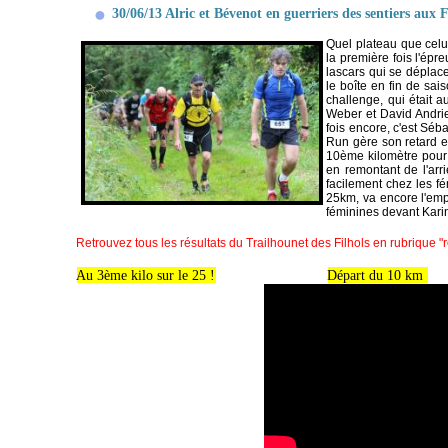
30/06/13 Alric et Bévenot en guerriers des sentiers aux F
Quel plateau que celu
la première fois l'épre
lascars qui se déplac
le boîte en fin de sai
challenge, qui était 
Weber et David Andrie
fois encore, c'est Séb
Run gère son retard et
10ème kilomètre pour c
en remontant de l'arr
facilement chez les f
25km, va encore l'empo
féminines devant Karin
Retrouvez tous les résultats du Trailhounet des Filhols en rubrique "
Au 3ème kilo sur le 25 !
Départ du 10 km