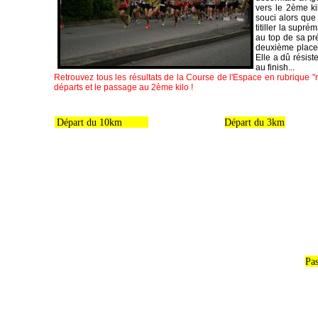
vers le 2ème k
souci alors que 
titiller la supr
au top de sa pr
deuxième place m
Elle a dû résist
au finish...
Retrouvez tous les résultats de la Course de l'Espace en rubrique "r
départs et le passage au 2ème kilo !
Départ du 10km
Départ du 3km
Pas