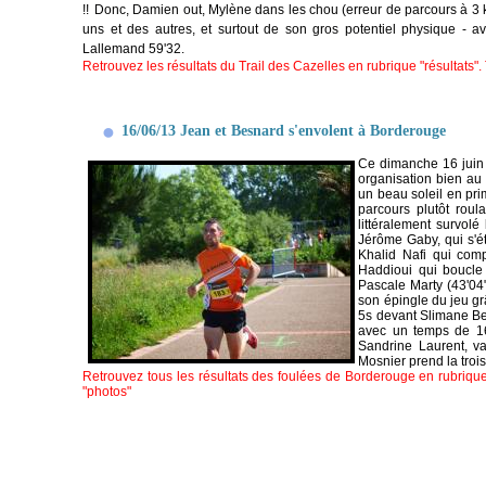
!!
Donc, Damien out, Mylène dans les chou (erreur de parcours à 3 km
uns et des autres, et surtout de son gros potentiel physique - 
Lallemand 59'32.
Retrouvez les résultats du Trail des Cazelles en rubrique "résultats".
16/06/13 Jean et Besnard s'envolent à Borderouge
Ce dimanche 16 juin 
organisation bien au 
un beau soleil en pr
parcours plutôt roula
littéralement survol
Jérôme Gaby, qui s'ét
Khalid Nafi qui com
Haddioui qui bou
cle
Pascale Marty (43'04"
son épingle du jeu grâ
5s devant Slimane Be
avec un temps de 16'
Sandrine Laurent, va
Mosnier prend la troi
Retrouvez tous les résultats des foulées de Borderouge en rubrique
"photos"