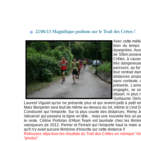
22/06/13 Magnifique podium sur le Trail des Crêtes !
Avec cette météo
bien du temps à
épargnées. Aussi
de 50km posera 
Crêtes, à cause
très dangereuses
parcours, au fur
tout rentrait da
distances propo
sans contexte, q
présents. L'ann
engagés, se son
départ, ni plu
Guillaume Girma
Laurent Viguiet qu'on ne présente plus et qui revient petit à petit e
Mais Benjamin sera tout de même au-dessus du lot, même si c'est Gui
Condouret qui l'emporte. Sur la plus courte des distances, Rémy Jé
Valcarcel qui passera la ligne en tête... mais une nouvelle fois un pe
le reste. Céline Portolan d'Afum Team est lauréate chez les fémini
vainqueurs de 2012, Perrier et Ferrant qui l'emporte haut la main 
qu'il n'y avait aucune féminine d'inscrite sur cette distance !!
Retrouvez déjà tous les résultats du Trail des Crêtes en rubrique "ré
"photos"