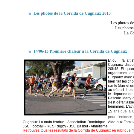
Les photos de la Corrida de Cugnaux 2013
Les photos d
Les photos
La Co
14/06/13 Première chaleur à la Corrida de Cugnaux !
Et oui il fallai
Cugnaux disput
20h45. Et quan
organismes de
Cugnaux avec à 
bien fait les ch
sur le 5km et u
au départ. Il e
le département
Pascale Marty d
s'est défait as
féminines. L'at
15
ans que la C
pour l'enfanc
Cugnaux La main tendue
- Association Dominique
- Aide aux Famil
JSC Football - RCS Rugby - JSC Basket - Athlétisme
Retrouvez tous les résultats de la Corrida de Cugnaux en rubrique "ré