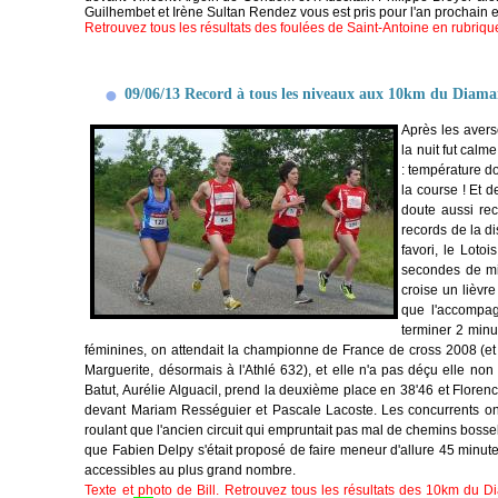
Guilhembet et Irène Sultan Rendez vous est pris pour l'an prochain e
Retrouvez tous les résultats des foulées de Saint-Antoine en rubrique
09/06/13 Record à tous les niveaux aux 10km du Diama
Après les avers
la nuit fut calm
: température d
la course ! Et 
doute aussi rec
records de la d
favori, le Loto
secondes de mie
croise un lièvr
que l'accompag
terminer 2 minu
féminines, on attendait la championne de France de cross 2008 (e
Marguerite, désormais à l'Athlé 632), et elle n'a pas déçu elle no
Batut, Aurélie Alguacil, prend la deuxième place en 38'46 et Flore
devant Mariam Rességuier et Pascale Lacoste.
Les concurrents on
roulant que l'ancien circuit qui empruntait pas mal de chemins bosse
que Fabien Delpy s'était proposé de faire meneur d'allure 45 minut
accessibles au plus grand nombre.
Texte et photo de Bill.
Retrouvez tous les résultats des 10km du Di