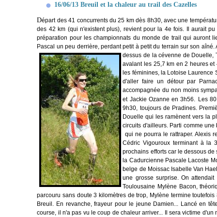
16/06/13 Breuil et la chaleur au trail des Cazelles
D
épart des 41 concurrents du 25 km dès 8h30, avec une températur
des 42 km (qui n'existent plus), revient pour la 4e fois. Il aurait pu
préparation pour les championnats du monde de trail qui auront lieu d
Pascal un peu derrière, perdant petit à petit du terrain sur son aîné.
dessus de la cévenne de Douelle,
avalant les 25,7 km en 2 heures et
les féminines, la Lotoise Laurence S
d'aller faire un détour par Parn
accompagnée du non moins sympath
et Jackie Ozanne en 3h56.
Les 80
9h30, toujours de Pradines. Premiè
Douelle qui les ramènent vers la pl
circuits d'ailleurs. Parti comme une
qui ne pourra le rattraper. Alexis
Cédric Vigouroux terminant à la 
prochains efforts car le dessous de
la Cadurcienne Pascale Lacoste Mo
belge de Moissac Isabelle Van Ha
une grosse surprise. On attendait 
Toulousaine Mylène Bacon, théoriqu
parcouru sans doute 3 kilomètres de trop, Mylène termine toutefois
Breuil. En revanche, frayeur pour le jeune Damien... Lancé en têt
course, il n'a pas vu le coup de chaleur arriver... Il sera victime d'