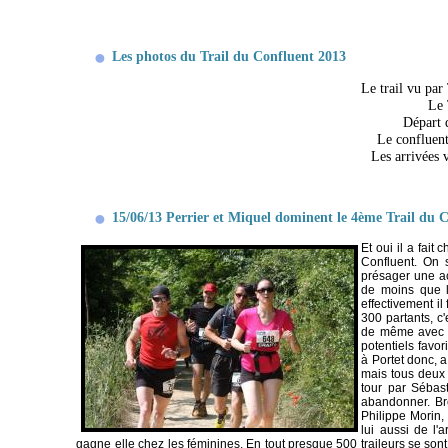
Les photos du Trail du Confluent 2013
Le trail vu pa
Le 
Départ 
Le confluen
Les arrivées
15/06/13 Perrier et Miquel dominent le 4ème Trail du C
Et oui il a fai
Confluent. On s
présager une acc
de moins que l'
effectivement il 
300 partants, c'
de même avec q
potentiels favor
à Portet donc, a
mais tous deux v
tour par Sébast
abandonner. Br
Philippe Morin, 
lui aussi de l'
gagne elle chez les féminines. En tout presque 500 traileurs se sont