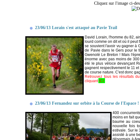
Cliquez sur l'image ci-des
23/06/13 Lorain s'est attaqué au Pavie Trail
David Lorain, l'homme du 82, aim
lourd comme on dit et où il peut f
se souvient l'avoir vu gagner à
de Pavie dans le Gers pour le f
Gwenolé Le Breton ! Mais l'épre
énorme avec pas moins de 300 c
été le plus véloce devançant R
gagnent respectivement le 11 et 
de course nature. C'est donc gag
Retrouvez tous les résultats d
cliquant
ICI
23/06/13 Fernandez sur orbite à la Course de l'Espace !
400 concurrents 
moins en fait q
baume au coeur
nouvelle fois t
estivale. Sur le
assisté à une b
désormais à Age