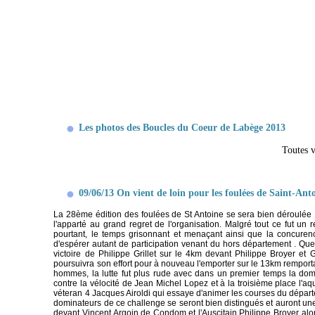
Les photos des Boucles du Coeur de Labège 2013
Toutes 
09/06/13 On vient de loin pour les foulées de Saint-Anto
La 28ème édition des foulées de St Antoine se sera bien déroulée m
l'apparté au grand regret de l'organisation. Malgré tout ce fut un 
pourtant, le temps grisonnant et menaçant ainsi que la concure
d'espérer autant de participation venant du hors département . Que
victoire de Philippe Grillet sur le 4km devant Philippe Broyer et
poursuivra son effort pour à nouveau l'emporter sur le 13km remportan
hommes, la lutte fut plus rude avec dans un premier temps la dom
contre la vélocité de Jean Michel Lopez et à la troisième place l'a
véteran 4 Jacques Airoldi qui essaye d'animer les courses du départem
dominateurs de ce challenge se seront bien distingués et auront un
devant Vincent Argoin de Condom et l'Auscitain Philippe Broyer alo