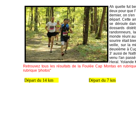
Ah quelle fut b
deux pour que l'
dernier, on s'en
départ. Cette an
se déroule dan
dossards distr
randonneurs, la
monde réuni au 
sourire était bie
veille, sur la 
deuxième à Cugn
3' aussi de Nat
venu l'an passé
Heral. Yolande K
Retrouvez tous les résultats de la Foulée Cap Montas en rubrique
rubrique 'photos"
Départ du 14 km
Départ du 7 km