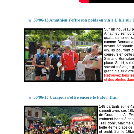
30/06/13 Amathieu s'offre son poids en vin à L'Isle sur
Sur un nouveau pa
Amathieu remporte
quarantaine de se
comme Bennama, V
devant Stéphanie 
vin. Ils pourront 
coureurs en cette 
Slimane Benyakoub
place. Sport, solei
savant mélange ga
grand plaisir d’offr
Retrouvez tous les
et des photos dans
30/06/13 Cazajous s'offre encore le Patou Trail
148 partants sur le 4
samedi avec ses 16km 
de Courants d'Air Ev
vraiment habitué cet
Trail donc, Maxime 
belle 4ème place de 
et profil. Sur le 1