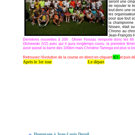
seront une cinq
de rejouter le 
tout donc une c
les organisateu
pour que tout so
la championne 
Nissen, était su
Chrono au chron
Jean-François H
Dernières nouvelles à 20h : Olivier Foissac remporte donc les 
Olchewski (V2) avec qui il aura longtemps couru. la première fémi
avoir passé la barre des 100km mais Christine Tamnga est plus si loi
Retrouvez l'évolution de la course en direct en cliquant
ICI
et puis d
Après le 1er tour
Le départ
Hommage à Jean-Louis Duteil