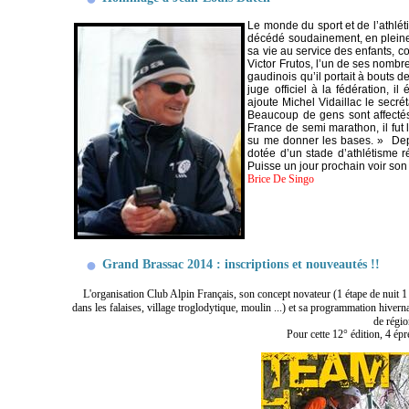
Le monde du sport et de l’athlét
décédé soudainement, en pleine r
sa vie au service des enfants, c
Victor Frutos, l’un de ses nombre
gaudinois qu’il portait à bouts 
juge officiel à la fédération, i
ajoute Michel Vidaillac le secrét
Beaucoup de gens sont affectés
France de semi marathon, il fut le
su me donner les bases. » Depu
dotée d’un stade d’athlétisme r
Puisse un jour prochain voir son
Brice De Singo
Grand Brassac 2014 : inscriptions et nouveautés !!
L'organisation Club Alpin Français, son concept novateur (1 étape de nuit 1
dans les falaises, village troglodytique, moulin ...) et sa programmation hiver
de régio
Pour cette 12° édition, 4 ép