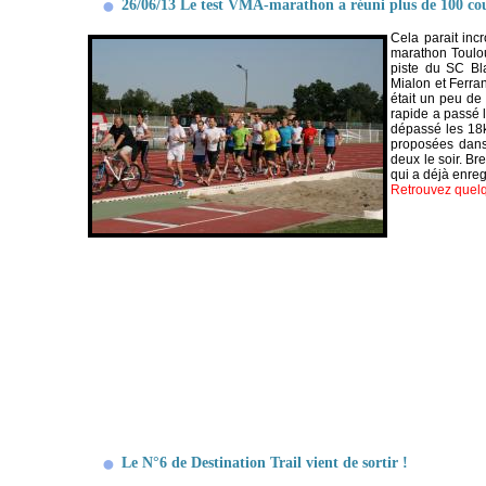
26/06/13 Le test VMA-marathon a réuni plus de 100 co
Cela parait incr
marathon Toulous
piste du SC Bla
Mialon et Ferran
était un peu de
rapide a passé l
dépassé les 18k
proposées dans 
deux le soir. Bre
qui a déjà enreg
Retrouvez quelq
Le N°6 de Destination Trail vient de sortir !