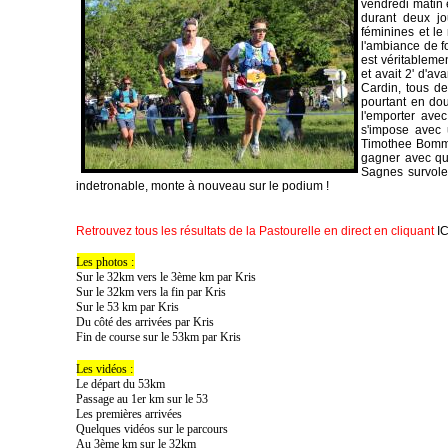
vendredi matin 
durant deux j
féminines et le
l'ambiance de f
est véritablemen
et avait 2' d'a
Cardin, tous de
pourtant en dou
l'emporter ave
s'impose avec 
Timothee Bommie
gagner avec qu
Sagnes survole 
indetronable, monte à nouveau sur le podium !
Retrouvez tous les résultats de la Pastourelle en direct en cliquant
IC
Les photos :
Sur le 32km vers le 3ème km par Kris
Sur le 32km vers la fin par Kris
Sur le 53 km par Kris
Du côté des arrivées par Kris
Fin de course sur le 53km par Kris
Les vidéos :
Le départ du 53km
Passage au 1er km sur le 53
Les premières arrivées
Quelques vidéos sur le parcours
Au 3ème km sur le 32km