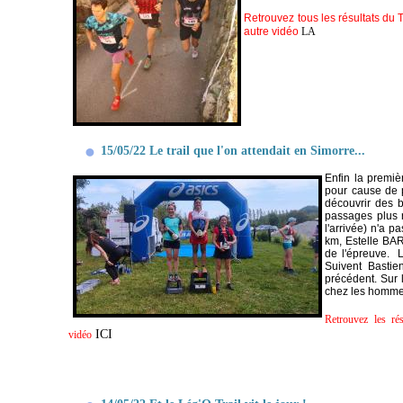
Retrouvez tous les résultats du T
autre vidéo
LA
15/05/22 Le trail que l'on attendait en Simorre...
Enfin la premiè
pour cause de p
découvrir des 
passages plus 
l'arrivée) n'a p
km, Estelle BA
de l'épreuve. 
Suivent Basti
précédent. Sur
chez les homme
Retrouvez les ré
ICI
vidéo