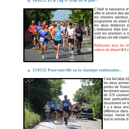
14/05/22 Et le Lég'O Trail vit le jour !
C'était la naissance 
effet le service des s
les chemins alentour, 
programme du soleil à
les deux distances 
L'ambiance était bon 
sont les premiers à i
Cathala ont été impér
Retrouvez tous les ré
vidéos de départ
ICI
e
15/05/22 Pourvourville ou la classique toulousaine...
Cela fait déjà 3
les deux années
portes de Toulou
forcément pourq
de 370 coureurs
était particul
doucement en tou
Il y a deux ans 
différence dans 
Gobin. Hervé R
tout le monde d