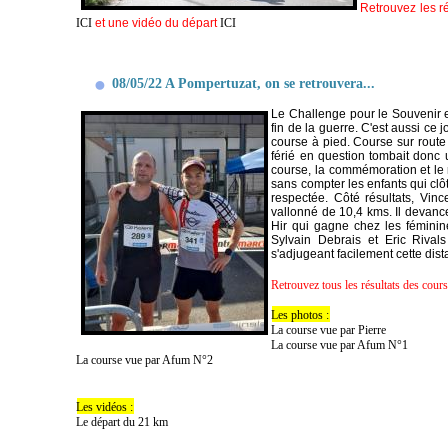
Retrouvez les r
ICI
et une vidéo du départ
ICI
08/05/22 A Pompertuzat, on se retrouvera...
Le Challenge pour le Souvenir et
fin de la guerre. C'est aussi ce 
course à pied. Course sur route
férié en question tombait donc 
course, la commémoration et le re
sans compter les enfants qui clôtu
respectée. Côté résultats, Vinc
vallonné de 10,4 kms. Il devance
Hir qui gagne chez les féminin
Sylvain Debrais et Eric Rival
s'adjugeant facilement cette dist
Retrouvez tous les résultats des cour
Les photos :
La course vue par Pierre
La course vue par Afum N°1
La course vue par Afum N°2
Les vidéos :
Le départ du 21 km