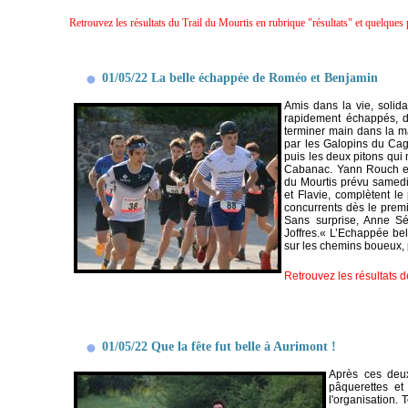
Retrouvez les résultats du Trail du Mourtis en rubrique "résultats" et quelques
01/05/22 La belle échappée de Roméo et Benjamin
Amis dans la vie, solid
rapidement échappés, d
terminer main dans la ma
par les Galopins du Cag
puis les deux pitons qui
Cabanac. Yann Rouch est
du Mourtis prévu samedi
et Flavie, complètent l
concurrents dès le premi
Sans surprise, Anne Sé
Joffres.
« L’Echappée bell
sur les chemins boueux, p
Retrouvez les résultats 
01/05/22 Que la fête fut belle à Aurimont !
Après ces deu
pâquerettes et 
l'organisation. 