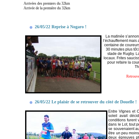
Arrivées des premiers du 32km
Arrivée de la première du 32km
26/05/22 Reprise à Nogaro !
La matinée s’annonç
l’échauffement mais a
centaine de coureurs
30 minutes plus tôt
stade de Rugby.
L
locaux. Frites saucis
pour refaire la co
Th
Retrouve
26/05/22 Le plaisir de se retrouver du côté de Douelle !
Entre VIgnes et Ch
soleil avait déc
conditions furent
dans le Lot, tout 
se souvenaient aus
être un peu moins
deux épreuves ph