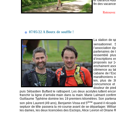
et Garance Auba
fin des vacances
Retrouvez 
07/05/22 A Boutx de souffle !
La station de s
sensationnel. 
l’association é
partenaires de l
ressemblé plus
d’inscriptions es
proposés sur 14
enchainent asce
clémence au ta
cabane de l’Es
marathoniens ont
km, plus de 3
concurrence et 
douleur de pied
puis Sébastien Buffard le rattrapent. Les deux acolytes luttent encor
franchir la ligne d’arrivée main dans la main. Marie Lalmant confir
Guillaume Typhène domine les 19 premiers kilomètres. Son partenair
ème
son père Laurent (49 ans), Benjamin Vissa est 5
quand il récupèr
septuor de tête passera la mi-course avant de se départager. Will
les dames, les deux licenciées des Esclops, Alice Levron et Oriane R