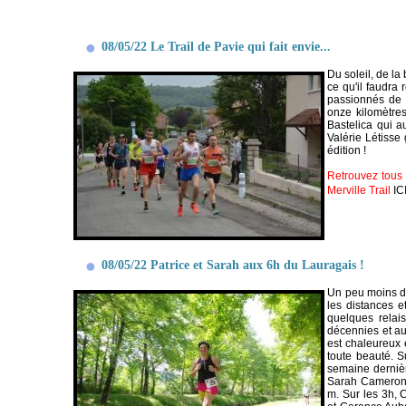
08/05/22 Le Trail de Pavie qui fait envie...
Du soleil, de la
ce qu'il faudra 
passionnés de 
onze kilomètres
Bastelica qui a
Valérie Létiss
édition !
Retrouvez tous 
Merville Trail
IC
08/05/22 Patrice et Sarah aux 6h du Lauragais !
Un peu moins de
les distances e
quelques relai
décennies et aus
est chaleureux e
toute beauté. S
semaine dernièr
Sarah Cameron, 
m. Sur les 3h, 