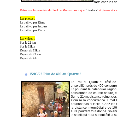
forte chez les 
Retrouvez les résultats du Trail de Mons en rubrique
"résultats"
et photos et vi
Les photos :
Le trail vu par Rémy
Le trail vu par Jacques
Le trail vu par Pierre
Les vidéos :
Sur le 22 km
Sur le 13km
Départ du 13km
Départ du 22 km
Départ du 4 km
15/05/22 Plus de 400 au Quartz !
Le Trail du Quartz du côté de
ensoleillé, près de 400 concurre
Et pourtant le calendrier région
passionnés de course nature, é
Sur le 21km, distance reine, c'e
atomisé la concurrence. Il met 
pourtant pas si facile. Chez les
la distance intermédiaire de 1
aura pourtant tout donné. Solen
le soleil qui aura surtout été la s