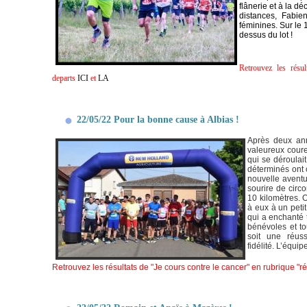
flânerie et à la d
distances, Fabi
féminines. Sur le 
dessus du lot !
Retrouvez les résu
departs
ICI
et
LA
22/05/22 Pour la bonne cause à Albias !
Après deux anné
valeureux cour
qui se déroulai
déterminés ont
nouvelle aventu
sourire de circ
10 kilomètres. 
à eux à un peti
qui a enchanté 
bénévoles et to
soit une réus
fidélité.
L’
équipe
Retrouvez les résultats de "Je cours contre le cancer" en rubrique "rés