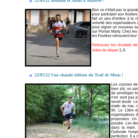
22/05/22 Romain et Anaïs à Mazères !
Bon ce n'était pas la gran
pour participer aux foulée
fait un peu d'ombre à la c
volonté des organisateurs 
pour signer un nouveau suc
sur Florian Marty. Chez les
les Foulées retrouvent leur 
Retrouvez les résultats d
LA
vidéo de départ
22/05/22 Une chaude édition du Trail de Mons !
Les courses de 
bien sûr, on pa
de privilégier 
n'en sont pas p
serait douté. L
matin de mai, c
9h. Le 13km et
organisateurs d
proposées. Un b
poudre. Les deux
dans la main. 
Dulhoste l'emp
perfection. Il 