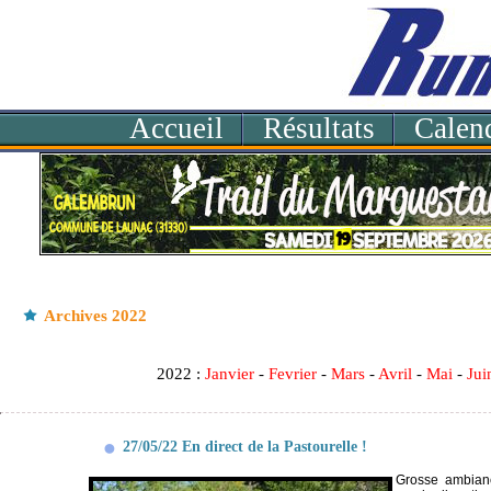
Accueil
Résultats
Calend
Archives 2022
2022 :
Janvier
-
Fevrier
-
Mars
-
Avril
-
Mai
-
Jui
2
27/05/22 En direct de la Pastourelle !
Grosse ambianc