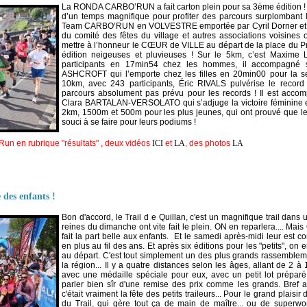
La RONDA CARBO’RUN a fait carton plein pour sa 3ème édition ! Pl
d’un temps magnifique pour profiter des parcours surplomba
Team CARBO’RUN en VOLVESTRE emportée par Cyril Dorner et s
du comité des fêtes du village et autres associations voisines
mettre à l’honneur le CŒUR de VILLE au départ de la place du P
édition neigeuses et pluvieuses ! Sur le 5km, c’est Maxime 
participants en 17min54 chez les hommes, il accompagné s
ASHCROFT qui l’emporte chez les filles en 20min00 pour la se
10km, avec 243 participants, Éric RIVALS pulvérise le record
parcours absolument pas prévu pour les records ! Il est acco
Clara BARTALAN-VERSOLATO qui s’adjuge la victoire féminine 
2km, 1500m et 500m pour les plus jeunes, qui ont prouvé que le
souci à se faire pour leurs podiums !
Run en rubrique "résultats" , deux vidéos
ICI
et
LA
, des photos
LA
 des enfants !
Bon d'accord, le Trail d e Quillan, c'est un magnifique trail dans
reines du dimanche ont vite fait le plein. ON en reparlera.... Mais
fait la part belle aux enfants. Et le samedi après-midi leur est c
en plus au fil des ans. Et après six éditions pour les "petits", 
au départ. C'est tout simplement un des plus grands rassembleme
la région... Il y a quatre distances selon les âges, allant de 2 à 
avec une médaille spéciale pour eux, avec un petit lot prépar
parler bien sîr d'une remise des prix comme les grands. Bref a
c'était vraiment la fête des petits traileurs... Pour le grand plaisir
du Trail, qui gère tout ça de main de maître... ou de superwo