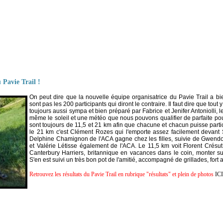
 Pavie Trail !
On peut dire que la nouvelle équipe organisatrice du Pavie Trail a b
sont pas les 200 participants qui diront le contraire. Il faut dire que tou
toujours aussi sympa et bien préparé par Fabrice et Jenifer Antoniolli, l
même le soleil et une météo que nous pouvons qualifier de parfaite po
sont toujours de 11,5 et 21 km afin que chacune et chacun puisse partic
le 21 km c'est Clément Rozes qui l'emporte assez facilement devant 
Delphine Chamignon de l'ACA gagne chez les filles, suivie de Gwen
et Valérie Létisse également de l'ACA. Le 11,5 km voit Florent Crés
Canterbury Harriers, britannique en vacances dans le coin, monter s
S'en est suivi un très bon pot de l'amitié, accompagné de grillades, fort 
Retrouvez les résultats du Pavie Trail en rubrique "résultats" et plein de photos
ICI