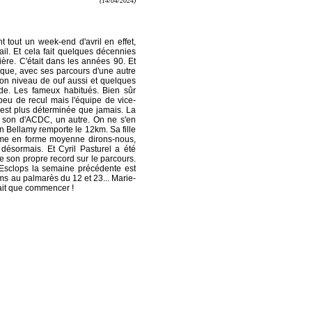
(14/04/2024)
t tout un week-end d'avril en effet,
ail. Et cela fait quelques décennies
ière. C'était dans les années 90. Et
ique, avec ses parcours d'une autre
 son niveau de ouf aussi et quelques
de. Les fameux habitués. Bien sûr
peu de recul mais l'équipe de vice-
 est plus déterminée que jamais. La
u son d'ACDC, un autre. On ne s'en
n Bellamy remporte le 12km. Sa fille
même en forme moyenne dirons-nous,
désormais. Et Cyril Pasturel a été
e son propre record sur le parcours.
Esclops la semaine précédente est
ms au palmarès du 12 et 23... Marie-
isait que commencer !