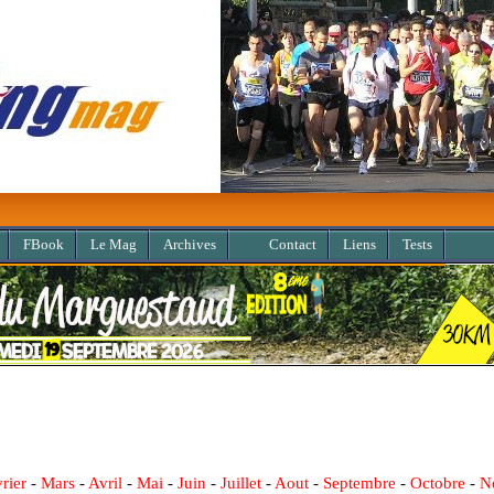
Retro
FBook
Le Mag
Archives
Contact
Liens
Tests
rier
-
Mars
-
Avril
-
Mai
-
Juin
-
Juillet
-
Aout
-
Septembre
-
Octobre
-
N