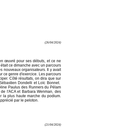
(26/04/2024)
ien œuvré pour ses débuts, et ce ne
t y était ce dimanche avec un parcours
es nouveaux organisateurs. Il y avait
ur ce genre d'exercice. Les parcours
iper. Côté résultats, on dira que sur
Sébastien Dondelli et Loïc Bonnet.
doline Paulus des Runners du Pélam
ut de l'ACA et Barbara Wenman, des
ur la plus haute marche du podium.
apprécié par le peloton.
(21/04/2024)