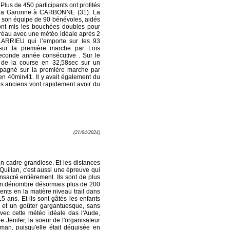
us de 450 participants ont profités
nt la Garonne à CARBONNE (31).
La 
on équipe de 90 bénévoles, aidés 
 ont mis les bouchées doubles pour 
réau avec une météo idéale après 2 
LARRIEU qui l’emporte sur les 93 
ur la première marche par Loïs 
conde année consécutive . Sur le 
 de la course en 32,58sec sur un 
mpagné sur la première marche par 
en 40min41.
Il y avait également du 
s anciens vont rapidement avoir du 
(21/04/2024)
 un cadre grandiose. Et les distances
 Quillan, c'est aussi une épreuve qui
onsacré entièrement. Ils sont de plus
on en dénombre désormais plus de 200
nts en la matière niveau trail dans
15 ans. Et ils sont gâtés les enfants
é et un goûter gargantuesque, sans
vec cette météo idéale das l'Aude,
 de Jenifer, la soeur de l'organisateur
man, puisqu'elle était déguisée en