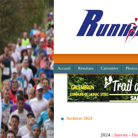
Accueil
Résultats
Calendrier
Photos
Archives 2024
2024 :
Janvier
-
Fev