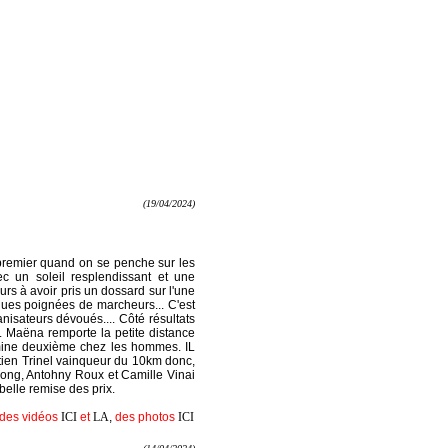
(19/04/2024)
 premier quand on se penche sur les
ec un soleil resplendissant et une
rs à avoir pris un dossard sur l'une
ues poignées de marcheurs... C'est
isateurs dévoués.... Côté résultats
r. Maëna remporte la petite distance
termine deuxième chez les hommes. IL
astien Trinel vainqueur du 10km donc,
 long, Antohny Roux et Camille Vinai
 belle remise des prix.
, des vidéos
ICI
et
LA
,
des photos
ICI