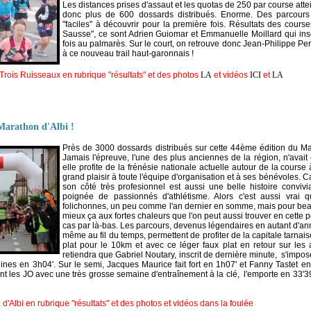
Les distances prises d'assaut et les quotas de 250 par course attein
donc plus de 600 dossards distribués. Enorme. Des parcours
"faciles" à découvrir pour la première fois. Résultats des courses
Sausse", ce sont Adrien Guiomar et Emmanuelle Moillard qui ins
fois au palmarès. Sur le court, on retrouve donc Jean-Philippe Per
à ce nouveau trail haut-garonnais !
 Trois Ruisseaux en rubrique "résultats" et des photos
LA
et vidéos
ICI
et
LA
Marathon d'Albi !
Près de 3000 dossards distribués sur cette 44ème édition du Marat
Jamais l'épreuve, l'une des plus anciennes de la région, n'avai
elle profite de la frénésie nationale actuelle autour de la course 
grand plaisir à toute l'équipe d'organisation et à ses bénévoles. C
son côté très profesionnel est aussi une belle histoire convivi
poignée de passionnés d'athlétisme. Alors c'est aussi vrai 
folichonnes, un peu comme l'an dernier en somme, mais pour beauc
mieux ça aux fortes chaleurs que l'on peut aussi trouver en cette 
cas par là-bas. Les parcours, devenus légendaires en autant d'an
même au fil du temps, permettent de profiter de la capitale tarnai
plat pour le 10km et avec ce léger faux plat en retour sur les a
retiendra que Gabriel Noutary, inscrit de dernière minute, s'impos
nes en 3h04'. Sur le semi, Jacques Maurice fait fort en 1h07' et Fanny Tastet en
t les JO avec une très grosse semaine d'entraînement à la clé, l'emporte en 33
d'Albi en rubrique "résultats" et des photos et vidéos dans la foulée