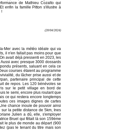
rformance de Mathieu Cozalto qui
enfin la famille Pitton s'illustre à
 !
(20/04/2024)
la-Mer avec la météo idéale qui va
ts, il n'en fallait pas moins pour que
 On avait déjà pressenti en 2023, les
er. Aussi avec presque 3000 dossards
épondu présents, saluant en cela ce
e. Deux courses étaient au programme
ivialité, du lâcher prise aussi et de
n, partenaire principal de cette
uit de repos. Les 120 bénévoles se
ris sur le petit village en bord de
uis le semi, encore plus roulant que
ais ce qui restera encore longtemps
toutes ces images dignes de cartes
 Une chance inouïe de pouvoir ainsi
 sur la petite distance de 5km, Ines
riane Julien a dû, elle, s'employer
atrice Bruel qui fêtait là son 159ème
avait le plus de monde au départ (900
ez (pas le tenant du titre mais son