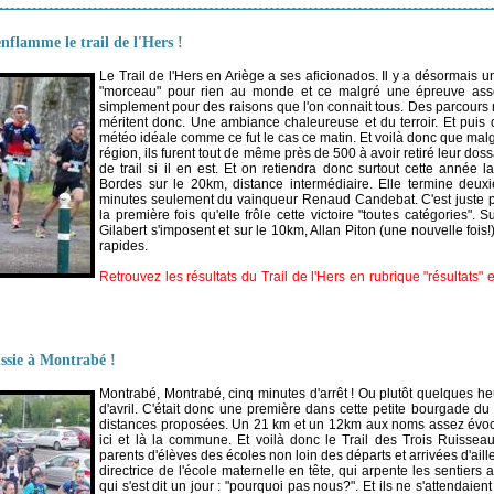
nflamme le trail de l'Hers !
Le Trail de l'Hers en Ariège a ses aficionados. Il y a désormais un
"morceau" pour rien au monde et ce malgré une épreuve asse
simplement pour des raisons que l'on connait tous. Des parcours 
méritent donc. Une ambiance chaleureuse et du terroir. Et puis d
météo idéale comme ce fut le cas ce matin. Et voilà donc que malg
région, ils furent tout de même près de 500 à avoir retiré leur dos
de trail si il en est. Et on retiendra donc surtout cette année
Bordes sur le 20km, distance intermédiaire. Elle termine deu
minutes seulement du vainqueur Renaud Candebat. C'est juste p
la première fois qu'elle frôle cette victoire "toutes catégories". 
Gilabert s'imposent et sur le 10km, Allan Piton (une nouvelle fois!
rapides.
Retrouvez les résultats du Trail de l'Hers en rubrique "résultats"
ssie à Montrabé !
Montrabé, Montrabé, cinq minutes d'arrêt ! Ou plutôt quelques he
d'avril. C'était donc une première dans cette petite bourgade du
distances proposées. Un 21 km et un 12km aux noms assez évoca
ici et là la commune. Et voilà donc le Trail des Trois Ruissea
parents d'élèves des écoles non loin des départs et arrivées d'ail
directrice de l'école maternelle en tête, qui arpente les sentiers 
qui s'est dit un jour : "pourquoi pas nous?". Et ils ne s'attendaie