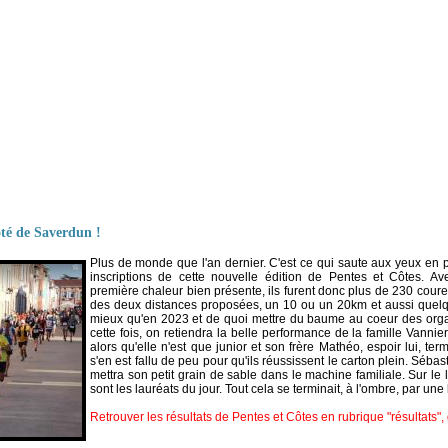
ôté de Saverdun !
Plus de monde que l'an dernier. C'est ce qui saute aux yeux en
inscriptions de cette nouvelle édition de Pentes et Côtes. Av
première chaleur bien présente, ils furent donc plus de 230 coureu
des deux distances proposées, un 10 ou un 20km et aussi quelq
mieux qu'en 2023 et de quoi mettre du baume au coeur des organ
cette fois, on retiendra la belle performance de la famille Vannie
alors qu'elle n'est que junior et son frère Mathéo, espoir lui, 
s'en est fallu de peu pour qu'ils réussissent le carton plein. Séb
mettra son petit grain de sable dans le machine familiale. Sur le
sont les lauréats du jour. Tout cela se terminait, à l'ombre, par une
Retrouver les résultats de Pentes et Côtes en rubrique "résultats"