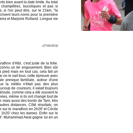
ts bien avant la date limite. Au total
 champêtres, bucoliques et pas si
, si l'on peut dire, sur le 21km, "la
crivent leurs noms pour la première
eira et Marjorie Rolland. Longue vie
(27/04/2024)
hon d'Albi, c'est juste de la folie.
t connu un tel engouement. Bien sûr
à pied mais en tout cas, cela fait un
ar on le sait tous, cette épreuve avec
ale presque familiale, autour d'une
que la météo n'était pas des plus
oup de coureurs, il valait toujours
période, comme cela a été souvent le
nées, même si ils ont changé tout de
se mais aussi des bords de Tarn, très
utres distances. Côté résultats, on
e sur le marathon en 2h28' et Cécile
 1h20' chez les dames. Enfin sur le
'39'. Muhammad Awal gagne lui en un