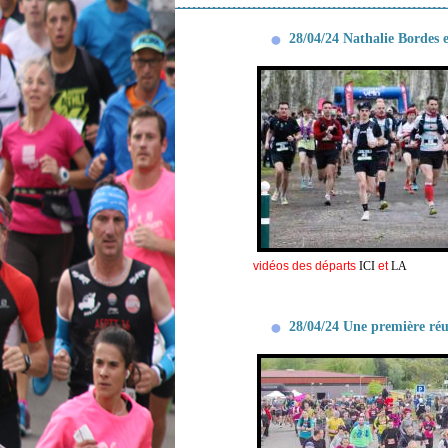
28/04/24 Nathalie Bordes e
vidéos des départs
ICI
et
LA
28/04/24 Une première réu