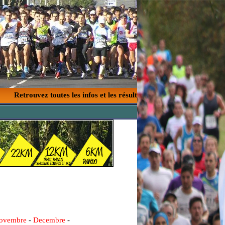
uvez toutes les infos et les résultats des courses de votre région en t
ovembre
-
Decembre
-