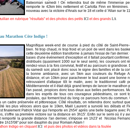
Batwoman samedi ! On retiendra tout de même l'immense pe
remporte le 42km très nettement et Carlotta Finn en féminines. Et 
nouveau avec la victoire d'Anaïs sur le 18 et celle d 'Allan sur le 11
uillan en rubrique "résultats" et des photos des petits
ICI
et des grands
LA
 au Marathon Côte Indigo !
Magnifique week-end de course à pied du côté de Saint-Pierre-
bien. Ni trop chaud, ni trop froid et un poil de vent dans les baske
cette deuxième édition transforme à jamais l'essai de l'an dernier.
bases d'une événement d'exception et il fallait pourtant confirm
distribués (quasiment 1000 sur le seul semi), les coureurs ont r
rendez-vous à la fois convivial, festif et au parcours si grandios
du samedi soir, placé donc sous le signe des familles et de la conv
la bonne ambiance, avec un 5km aux couleurs du Refuge Arpa
distance, et un 10km pour parachever le tout avant une bonne n
retrouvaient d'attaque tôt le matin, avec le traditionnel café p
Méditerrannée et il était déjà grand temps de lancer le marathon p
l'an passé, propices donc tous deux aux belles performances. M
dans les esprits de tous ces courageux pédestrians, ce sont 
postales, qui forment tout du long ce parcours hors du commun.
s un cadre préservée et pittoresque. Côté résultats, on retiendra donc surtout que
é les plus véloces alors que le 10km, Maël Laurent a survolé les débats et Flo
est finalement Patrick Vidal qui l'emporte en 2h54' après une belle bagarre avec P
es, s'offre sa première victoire sur la distance en 3h15'. Enfin sur le semi où il y 
 remporté la grande distance l'an dernier, s'impose en 1h23' et Nicolas Fernand
re 1h15'08'' pour son dauphin du jour Romain A
dam !
athon Indigo en cliquant
ICI
et puis des photos et vidéos dans la foulée