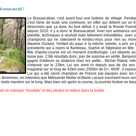
rassacatrail !
Le Brassacatrail, c'est avant tout une histoire de village. Pendan
c'est l'âme de toute une commune, en effet, qui déteint sur un tr
désormais que ça dure. Au tout début, il y avait la Ronde Forest
depuis 2010, il y a donc le Brassacatrail. Avec son ambiance un
planète, techniques à souhait mais tellement irrésistibles, avec
champions qui ne rateraient le rendez-vous pour rien au mon
Maxime Durand, l'enfant du pays à la mèche rebelle, a pris un 
présidents qui a repris le flambeau, Sophie et Stéphane en tête,
fête d'après-course est un moment d'anthologie. Les départs a
lasse pas. Côté résultats donc, pas de surprise en vérité. Benjami
gagne d'ailleurs sa distance chez les petits... Michel Rabat, 
s'impose sur le 23km. Lui qui vient ici depuis pus de dix ans 
magistral sur le long de 42km avec 2500m de D+. 4h06', il explos
Lui qui a été sacré champion de France par équipes avec les 
 féminines, on retiendra que Mélisande Muller et Marie Lacaze inscrivent leurs no
de belle manière sur le long. Mais bien sûr après la course, la journée festive ne fa
ail en rubrique "résultats" et des photos et vidéos dans la foulée