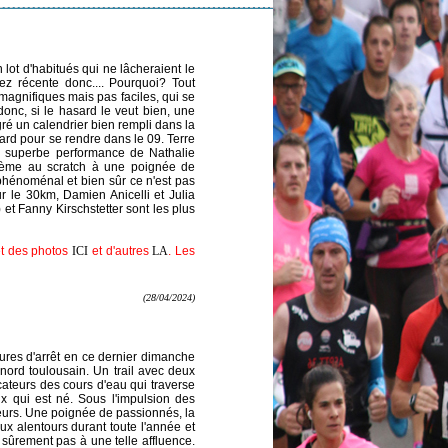
 lot d'habitués qui ne lâcheraient le
z récente donc.... Pourquoi? Tout
magnifiques mais pas faciles, qui se
onc, si le hasard le veut bien, une
ré un calendrier bien rempli dans la
sard pour se rendre dans le 09. Terre
 la superbe performance de Nathalie
xième au scratch à une poignée de
hénoménal et bien sûr ce n'est pas
Sur le 30km, Damien Anicelli et Julia
) et Fanny Kirschstetter sont les plus
 et des photos
ICI
et d'autres
LA
. Les
(28/04/2024)
ures d'arrêt en ce dernier dimanche
 nord toulousain. Un trail avec deux
teurs des cours d'eau qui traverse
ux qui est né. Sous l'impulsion des
leurs. Une poignée de passionnés, la
aux alentours durant toute l'année et
nt sûrement pas à une telle affluence.