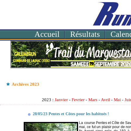
Accueil
Résultats
Calend
Archives 2023
2023 :
Janvier
-
Fevrier
-
Mars
-
Avril
-
Mai
-
Jui
28/05/23 Pentes et Côtes pour les habitués !
La course Pentes et Côte de Sav
mai, ce fut un plaisir pour de 