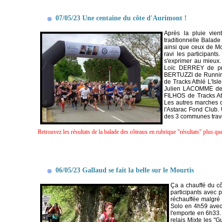
07/05/23 Une centaine du côte d'Aurimont !
Après la pluie vien
traditionnelle Balad
ainsi que ceux de Mo
ravi les participant
s'exprimer au mieux
Loïc DERREY de prè
BERTUZZI de Running 
de Tracks Athlé L'Isl
Julien LACOMME dev
FILHOS de Tracks Ath
Les autres marches 
l'Astarac Fond Club
des 3 communes trav
Retrouvez les résultats de la balade des côteaux en rubrique "résultats" plus q
06/05/23 Gallaud se fait la belle sur le Mourtis
Ça a chauffé du cô
participants avec p
réchauffée malgré
Solo en 4h59 avec
l'emporte en 6h33. 
relais Mixte les "G