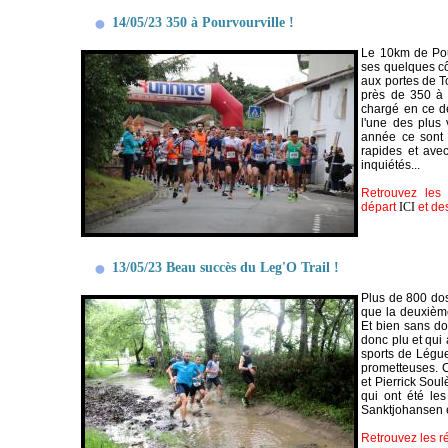
14/05/23 350 à Pourvourville !
Le 10km de Pour
ses quelques côt
aux portes de T
près de 350 à a
chargé en ce d
l'une des plus 
année ce sont 
rapides et avec
inquiétés...
Retrouvez les 
départ
ICI
et de
13/05/23 Beau succès du Leg'O Trail !
Plus de 800 dos
que la deuxième
Et bien sans do
donc plu et qui 
sports de Légue
prometteuses. C
et Pierrick Soul
qui ont été le
Sanktjohansen e
Retrouvez les ré