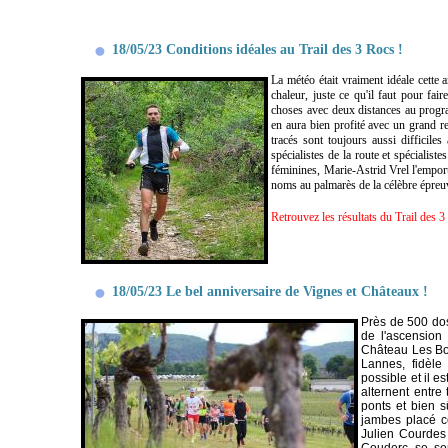
18/05/23 Conditions idéales au Trail des 3 Rocs !
La météo était vraiment idéale cette
chaleur, juste ce qu'il faut pour fa
choses avec deux distances au progra
en aura bien profité avec un grand re
tracés sont toujours aussi difficile
spécialistes de la route et spécialis
féminines, Marie-Astrid Vrel l'empor
noms au palmarès de la célèbre épreu
Retrouvez les résultats du Trail des 3
18/05/23 Le bel anniversaire de Vignes et Châteaux !
Près de 500 dos
de l'ascension
Château Les Bou
Lannes, fidèle
possible et il e
alternent entre
ponts et bien s
jambes placé ce
Julien Courdes 