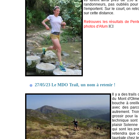
Ils furent ainsi près de 150 à
randonneurs, pas oubliés pour 
l'emportent. Sur le court, on re
sur cette distance.
Retrouves les résultats de Pent
photos d'Afum
ICI
27/05/23 Le MDO Trail, un nom à retenir !
Il y a des trail
du Mont d'Olmes
bouche à oreill
avec des parco
autrement. Troi
grossir pour la
technique sont 
plaisir Solenne
qui sont les pr
retiendra que 
lauréate chez le