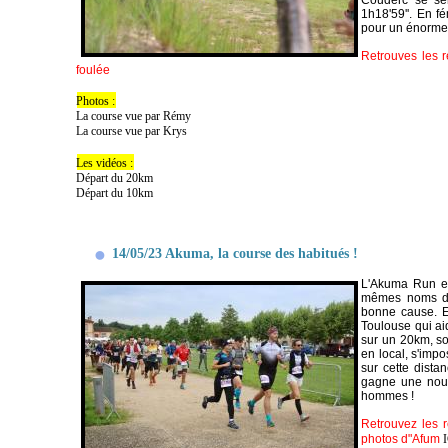
Couderc se ser
1h18'59''. En f
pour un énorme 
Retrouves les r
foulée
Photos :
La course vue par Rémy
La course vue par Krys
Les vidéos :
Départ du 20km
Départ du 10km
14/05/23 Akuma, la course des habitués !
L'Akuma Run est
mêmes noms dan
bonne cause. En
Toulouse qui aid
sur un 20km, so
en local, s'impo
sur cette dista
gagne une nouve
hommes !
Retrouvez les 
photos d"Afum