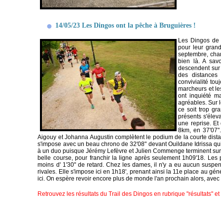
14/05/23 Les Dingos ont la pêche à Bruguières !
Les Dingos de 
pour leur grand
septembre, chan
bien là. A sav
descendent sur 
des distances
convivialité tou
marcheurs et le
ont inquiété ma
agréables. Sur l
ce soit trop gra
présents s'éleva
une reprise. Et
8km, en 37'07".
Aigouy et Johanna Augustin complètent le podium de la courte dista
s'impose avec un beau chrono de 32'08" devant Ouildane Idrissa qui
à un duo puisque Jérémy Lefèvre et Julien Commenge terminent sur la
belle course, pour franchir la ligne après seulement 1h09'18. Les
moins d' 1'30" de retard. Chez les dames, il n'y a eu aucun susp
rivales. Elle s'impose ici en 1h18', prenant ainsi la 11e place au g
ici. On espère revoir encore plus de monde l'an prochain alors, avec 
Retrouvez les résultats du Trail des Dingos en rubrique "résultats" e