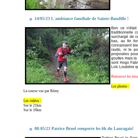
14/05/23 L'ambiance familiale de Sainte-Baudille !
Bon ce n'étai
traditionnelle 
surchargé de ce
bas, au fin fo
connaissent bie
ravito, ni le p
proposées pour 
gouttes mais la
sont Hogo Fabre
Loïc Loubière q
Retrouvez les résu
Les photos :
La course vue par Rémy
Les vidéos :
Sur le 21km
Sur le 10km
08:05/23 Patrice Bruel remporte les 6h du Lauragais!