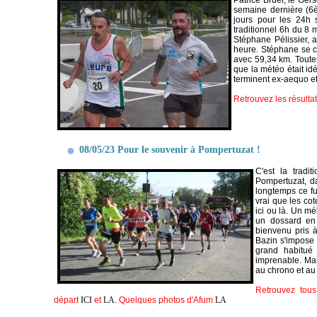
Patrice Bruel, le Ger
semaine dernière (6
jours pour les 24h 
traditionnel 6h du 8
Stéphane Pélissier, au
heure. Stéphane se co
avec 59,34 km. Toutes
que la météo était id
terminent ex-aequo e
Retrouvez les résulta
08/05/23 Pour le souvenir à Pompertuzat !
C'est la trad
Pompertuzat, da
longtemps ce fut
vrai que les co
ici ou là. Un mé
un dossard en c
bienvenu pris à
Bazin s'impose 
grand habitué
imprenable. Mar
au chrono et au 
Retrouvez tous
départ
ICI
et
LA
. Quelques photos d'Afum
LA