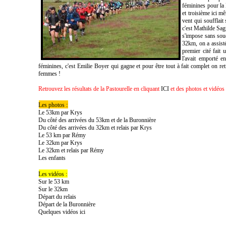
féminines pour la 
et troisième ici m
vent qui soufflait
c'est Mathilde Sag
s'impose sans souc
32km, on a assist
premier cité fait 
l'avait emporté e
féminines, c'est Emilie Boyer qui gagne et pour être tout à fait complet on r
femmes !
Retrouvez les résultats de la Pastourelle en cliquant
ICI
et des photos et vidéos
Les photos :
Le 53km par Krys
Du côté des arrivées du 53km et de la Buronnière
Du côté des arrivées du 32km et relais par Krys
Le 53 km par Rémy
Le 32km par Krys
Le 32km et relais par Rémy
Les enfants
Les vidéos :
Sur le 53 km
Sur le 32km
Départ du relais
Départ de la Buronnière
Quelques vidéos ici