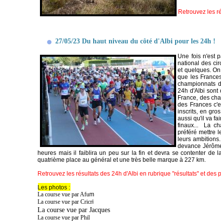
Retrouvez les r
27/05/23 Du haut niveau du côté d'Albi pour les 24h !
Une fois n'est 
national des cir
et quelques. On
que les Frances
championnats d
24h d'Albi sont
France, des cha
des Frances c'e
inscrits, en gr
aussi qu'il va f
finaux... La c
préféré mettre l
leurs ambitions
devance Jérôme 
heures mais il faiblira un peu sur la fin et devra se contenter d
quatrième place au général et une très belle marque à 227 km.
Retrouvez les résultats des 24h d'Albi en rubrique "résultats" et des 
Les photos :
La course vue par Afu
m
La course vue par Cricr
i
La course vue par Jacques
La course vue par Phil