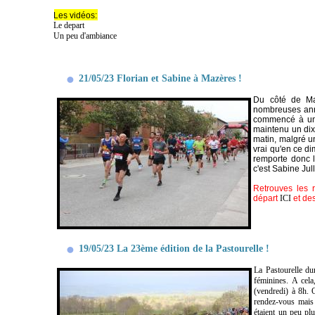
Les vidéos:
Le depart
Un peu d'ambiance
21/05/23 Florian et Sabine à Mazères !
Du côté de Ma
nombreuses ann
commencé à une 
maintenu un dix
matin, malgré u
vrai qu'en ce di
remporte donc l
c'est Sabine Jul
Retrouves les 
départ
ICI
et de
19/05/23 La 23ème édition de la Pastourelle !
La Pastourelle du
féminines. A cela
(vendredi) à 8h. 
rendez-vous mais 
étaient un peu pl