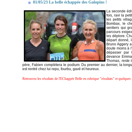
01/05/23 La belle échappée des Galopins !
La seconde édit
fois, ravi la p
les petits vill
Bombax, le che
sentiers qui gr
parcours exigea
les déplore. Cha
départ donné, l
Bruno Aggery a
doute moins à l’
dépasser par 
devance Emma To
Thomas, reste 
père, Fabien complètera le podium. Du premier au dernier, la longu
est rentré chez lui repu, fourbu, gavé et heureux.
Retrouvez les résultats de l'EChappée Belle en rubrique "résultats" et quelques