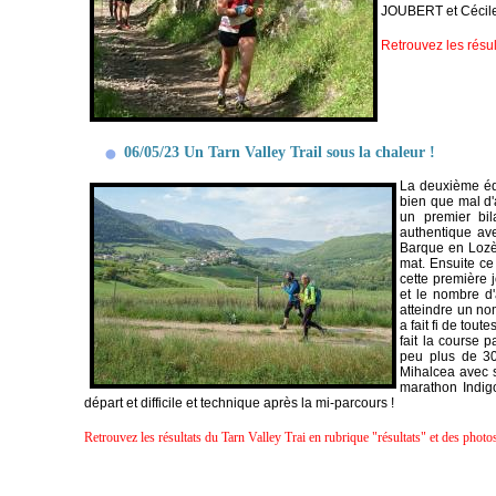
JOUBERT et Cécile
Retrouvez les résul
06/05/23 Un Tarn Valley Trail sous la chaleur !
La deuxième édit
bien que mal d'
un premier bil
authentique ave
Barque en Lozèr
mat. Ensuite ce 
cette première 
et le nombre d'
atteindre un no
a fait fi de tou
fait la course 
peu plus de 300
Mihalcea avec s
marathon Indigo
départ et difficile et technique après la mi-parcours !
Retrouvez les résultats du Tarn Valley Trai en rubrique "résultats" et des photo