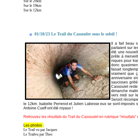
Sur le 29km
Sur le 19km
Sur le 12km
01/10/23 Le Trail du Cassoulet sous le soleil !
Il a fait beau
partaient sur l
été une nouvell
prête à merveil
niques pour trai
donc quasiment 
faisait longtem
vraiment que ç
anniversaire en
saucisses grill
Cassoulet reste
dimanche matin.
vers midi sur l
Seront récompen
le 12km. Isabelle Perrenot et Julien Labesse eux se sont imposés su
Antoine Cueff ont été royaux !
Retrouvez les résultats du Trail du Cassoulet en rubrique "résultats"
Les photos
:
Le Trail vu par Jacques
Le Trailvu par Theo