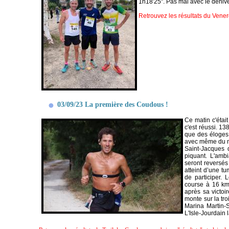
1h18'25''. Pas mal avec le dénive
Retrouvez les résultats du Vener
03/09/23 La première des Coudous !
Ce matin c'étai
c'est réussi. 138
que des éloges,
avec même du ma
Saint-Jacques 
piquant. L'amb
seront reversés
atteint d’une t
de participer. 
course à 16 km
après sa victoi
monte sur la tr
Marina Martin-S
L'Isle-Jourdain 