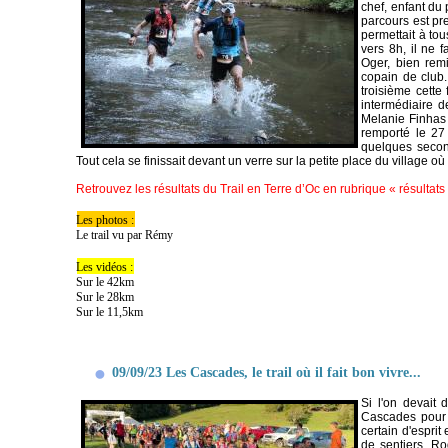
chef, enfant du
parcours est pre
permettait à tou
vers 8h, il ne 
Oger, bien rem
copain de club.
troisième cette 
intermédiaire d
Melanie Finhas 
remporté le 27 
quelques second
Tout cela se finissait devant un verre sur la petite place du village où 
Retrouvez les résultats du Trail en Terre d’Oc en rubrique « résultats
Les photos :
Le trail vu par Rémy
Les vidéos :
Sur le 42km
Sur le 28km
Sur le 11,5km
09/09/23 Les Cascades, le trail où il fait bon vivre...
Si l'on devait 
Cascades pour l
certain d'espri
de sentiers. Ro