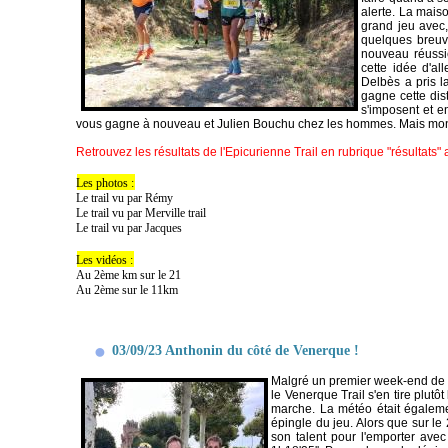
alerte. La mais
grand jeu avec,
quelques breuva
nouveau réussi
cette idée d'al
Delbès a pris l
gagne cette di
s'imposent et e
vous gagne à nouveau et Julien Bouchu chez les hommes. Mais mon Di
Retrouvez les résultats de l'Epicurienne Trail en rubrique "résultats"
Les photos :
Le trail vu par Rémy
Le trail vu par Merville trail
Le trail vu par Jacques
Les vidéos :
Au 2ème km sur le 21
Au 2ème sur le 11km
03/09/23 Anthonin du côté de Venerque !
Malgré un premier week-end de 
le Venerque Trail s'en tire plut
marche. La météo était égaleme
épingle du jeu. Alors que sur le
son talent pour l'emporter avec