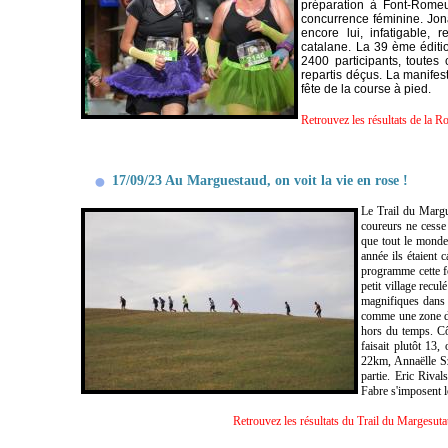
préparation à Font-Romeu 
concurrence féminine. Jona
encore lui, infatigable,
catalane.
La 39 ème éditio
2400 participants, toutes
repartis déçus. La manifesta
fête de la course à pied.
Retrouvez les résultats de la 
17/09/23 Au Marguestaud, on voit la vie en rose !
Le Trail du Margue
coureurs ne cesse
que tout le monde 
année ils étaient 
programme cette fo
petit village recu
magnifiques dans u
comme une zone de
hors du temps. Cô
faisait plutôt 13
22km, Annaëlle Szt
partie. Eric Riva
Fabre s'imposent 
Retrouvez les résultats du Trail du Margesuta