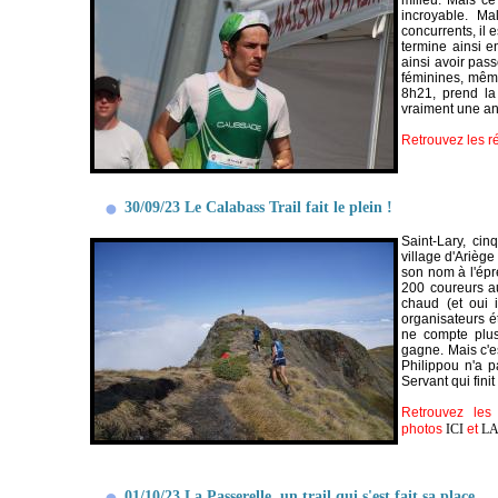
milieu. Mais ce
incroyable. Ma
concurrents, il 
termine ainsi e
ainsi avoir pas
féminines, même
8h21, prend la
vraiment une an
Retrouvez les r
30/09/23 Le Calabass Trail fait le plein !
Saint-Lary, cin
village d'Arièg
son nom à l'ép
200 coureurs au
chaud (et oui i
organisateurs é
ne compte plus
gagne. Mais c'es
Philippou n'a p
Servant qui fini
Retrouvez les 
photos
ICI
et
L
01/10/23 La Passerelle, un trail qui s'est fait sa place...