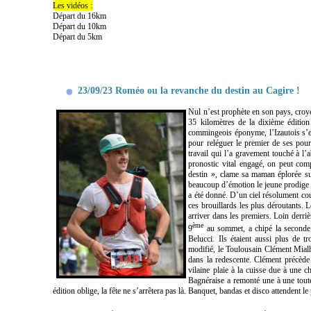
Les vidéos :
Départ du 16km
Départ du 10km
Départ du 5km
23/09/23 Roméo ou la revanche du destin au Cagire !
Nul n’est prophète en son pays, croye
35 kilomètres de la dixième éditio
commingeois éponyme, l’Izautois s’es
pour reléguer le premier de ses pour
travail qui l’a gravement touché à l’
pronostic vital engagé, on peut co
destin », clame sa maman éplorée sur
beaucoup d’émotion le jeune prodige a
a été donné. D’un ciel résolument cou
ces brouillards les plus déroutants. 
arriver dans les premiers. Loin derr
ème
9
au sommet, a chipé la seconde
Belucci. Ils étaient aussi plus de 
modifié, le Toulousain Clément Mialh
dans la redescente. Clément précède
vilaine plaie à la cuisse due à une c
Bagnéraise a remonté une à une toute
édition oblige, la fête ne s’arrêtera pas là. Banquet, bandas et disco attendent le