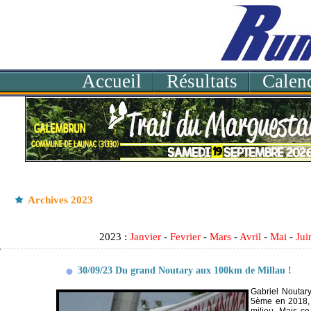
Accueil
Résultats
Calend
Archives 2023
2023 :
Janvier
-
Fevrier
-
Mars
-
Avril
-
Mai
-
Jui
30/09/23 Du grand Noutary aux 100km de Millau !
Gabriel Noutar
5ème en 2018, 