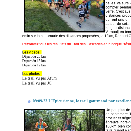
belles valeurs
compter pendant
verre. C'est aus
distances propo
qui ont pris un
autour de soi...
longue distance
Vernooij en fém
enfin sur la plus courte des distances proposées, le 12km, Renaud C
Retrouvez tous les résultats du Trail des Cascades en rubrique "résul
Les vidéos :
Départ du 25 km
Départ du 15 km
Départ du 12 km
Les photos :
Le trail vu par Afum
Le trail vu par JC
09/09/23 L'Epicurienne, le trail gourmand par excellenc
Un peu plus de 
de septembre. T
profiter et dég
épreuve hors-
100km bien conn
faire quand à s