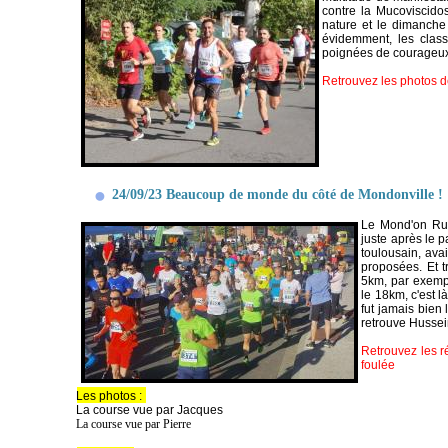
contre la Mucoviscido
nature et le dimanche
évidemment, les clas
poignées de courageux 
Retrouvez les photos d
24/09/23 Beaucoup de monde du côté de Mondonville !
Le Mond'on Run
juste après le 
toulousain, ava
proposées. Et t
5km, par exempl
le 18km, c'est l
fut jamais bien
retrouve Hussei
Retrouvez les r
foulée
Les photos :
La course vue par Jacques
La course vue par Pierre