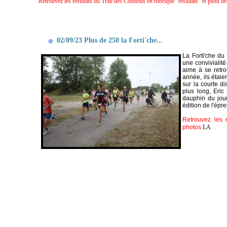
Retrouvez les résultats du Trail des Coudous en rubrique "résultats" et plein d
02/09/23 Plus de 250 la Forti'che...
La Forti'che du
une convivialité
aime à se retro
année, ils étai
sur la courte di
plus long, Eric
dauphin du jour
édition de l'épr
Retrouvez les r
photos
LA