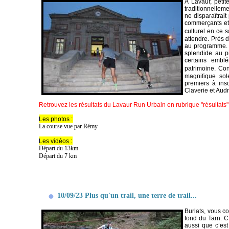
A Lavaur, peti
traditionnellemen
ne disparaîtrait
commerçants et 
culturel en ce 
attendre. Près 
au programme. U
splendide au pi
certains embl
patrimoine.
Con
magnifique sol
premiers à ins
Claverie et Audr
Retrouvez les résultats du Lavaur Run Urbain en rubrique "résultats"
Les photos :
La course vue par Rémy
Les vidéos :
Départ du 13km
Départ du 7 km
10/09/23 Plus qu'un trail, une terre de trail...
Burlats, vous co
fond du Tarn. C
aussi que c’est