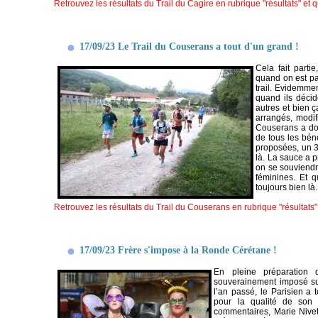
Retrouvez les résultats du Trail du Cagire en rubrique "résultats" et
17/09/23 Le Trail du Couserans a tout d'un grand !
Cela fait parti
quand on est pa
trail. Evidemmen
quand ils décid
autres et bien ç
arrangés, modif
Couserans a donc
de tous les bén
proposées, un 3
là. La sauce a p
on se souviendr
féminines. Et 
toujours bien l
Retrouvez les résultats du Trail du Couserans en rubrique "résultat
17/09/23 Frère s'impose à la Ronde Cérétane !
En pleine préparation 
souverainement imposé su
l’an passé, le Parisien a 
pour la qualité de son o
commentaires, Marie Nivet