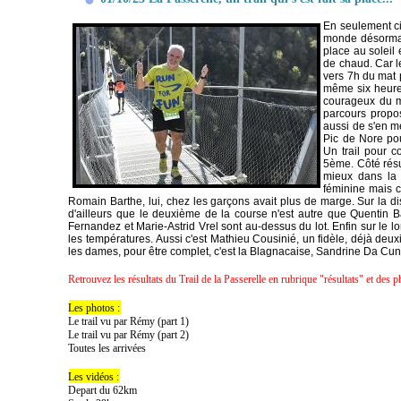
En seulement cin
monde désormais
place au soleil
de chaud. Car l
vers 7h du mat p
même six heures
courageux du mi
parcours propos
aussi de s'en me
Pic de Nore pou
Un trail pour c
5ème. Côté résul
mieux dans la 
féminine mais ce
Romain Barthe, lui, chez les garçons avait plus de marge. Sur la d
d'ailleurs que le deuxième de la course n'est autre que Quentin 
Fernandez et Marie-Astrid Vrel sont au-dessus du lot. Enfin sur le lo
les températures. Aussi c'est Mathieu Cousinié, un fidèle, déjà deux
les dames, pour être complet, c'est la Blagnacaise, Sandrine Da Cu
Retrouvez les résultats du Trail de la Passerelle en rubrique "résultats" et des 
Les photos :
Le trail vu par Rémy (part 1)
Le trail vu par Rémy (part 2)
Toutes les arrivées
Les vidéos :
Depart du 62km