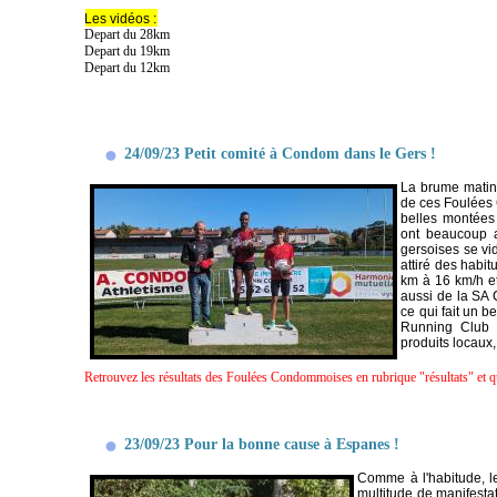
Les vidéos :
Depart du 28km
Depart du 19km
Depart du 12km
24/09/23 Petit comité à Condom dans le Gers !
La brume matina
de ces Foulées
belles montées 
ont beaucoup a
gersoises se vi
attiré des habi
km à 16 km/h et
aussi de la SA 
ce qui fait un 
Running Club 
produits locaux
Retrouvez les résultats des Foulées Condommoises en rubrique "résultats" et
23/09/23 Pour la bonne cause à Espanes !
Comme à l'habitude, l
multitude de manifestat