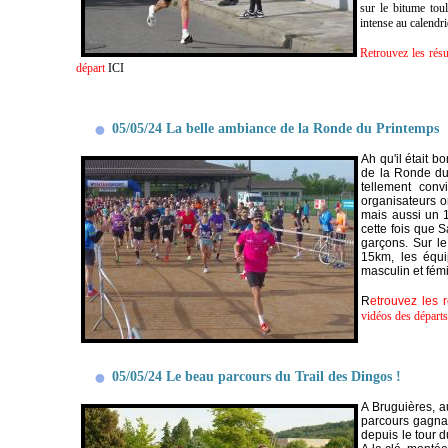
sur le bitume tou
intense au calendri
Retrouvez les rés
départ
ICI
05/05/24 La belle ambiance de la Ronde du Printemps
Ah qu'il était b
de la Ronde du 
tellement conv
organisateurs o
mais aussi un 1
cette fois que 
garçons. Sur le
15km, les équi
masculin et fém
R
etrouvez les 
vidéos des départ
05/05/24 Le beau parcours du Trail des Dingos !
A Bruguières, a
parcours gagnant
depuis le tour 