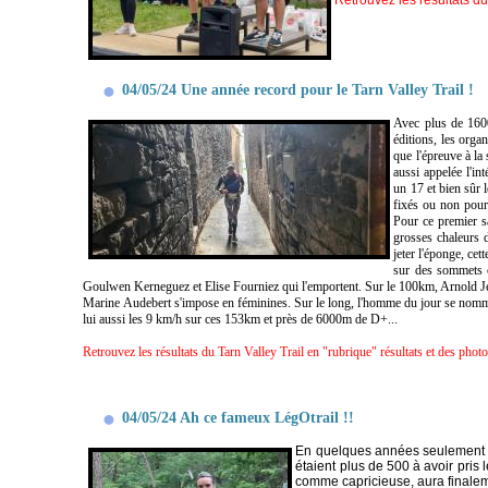
Retrouvez les résultats du
04/05/24 Une année record pour le Tarn Valley Trail !
Avec plus de 1600 
éditions, les orga
que l'épreuve à la
aussi appelée l'in
un 17 et bien sûr 
fixés ou non pour 
Pour ce premier sa
grosses chaleurs d
jeter l'éponge, cet
sur des sommets o
Goulwen Kerneguez et Elise Fourniez qui l'emportent. Sur le 100km, Arnold Je
Marine Audebert s'impose en féminines. Sur le long, l'homme du jour se nomme 
lui aussi les 9 km/h sur ces 153km et près de 6000m de D+...
Retrouvez les résultats du Tarn Valley Trail en "rubrique" résultats et des pho
04/05/24 Ah ce fameux LégOtrail !!
En quelques années seulement le 
étaient plus de 500 à avoir pris
comme capricieuse, aura finaleme