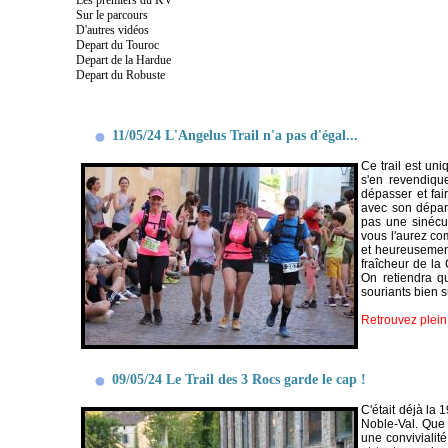
Les premiers du KV
Sur le parcours
D'autres vidéos
Depart du Touroc
Depart de la Hardue
Depart du Robuste
11/05/24 L'Angelus Trail n'a pas d'égal...
Ce trail est un
s'en revendique
dépasser et fai
avec son départ
pas une sinécur
vous l'aurez co
et heureusement
fraîcheur de la
On retiendra qu
souriants bien s
Retrouvez plei
09/05/24 Le Trail des 3 Rocs garde le cap !
C'était déjà la
Noble-Val. Que 
une convivialit