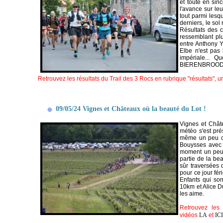
et toute en sin
l'avance sur leu
tout parmi lesq
derniers, le sol
Résultats des c
ressemblant plu
entre Anthony Yv
Elbe n'est pas
impériale... Q
BIERENBROODSP
Retrouvez les résultats du Trail des 3 Rocs en rubrique "résultats", 
09/05/24 Vignes et Châteaux où la beauté du Lot !
Vignes et Châte
météo s'est pré
même un peu ch
Bouysses avec s
moment un peu h
partie de la be
sûr traversées 
pour ce jour fér
Enfants qui son
10km et Alice D
les aime.
Retrouvez les 
vidéos
LA
et
IC