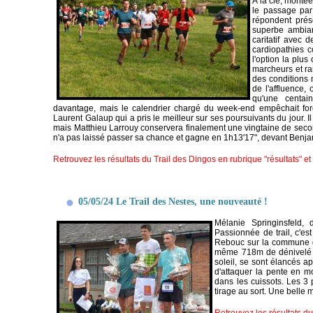
A la clé, montée
le passage par 
répondent prése
superbe ambian
caritatif avec 
cardiopathies c
l'option la plus
marcheurs et ra
des conditions 
de l'affluence,
qu'une centai
davantage, mais le calendrier chargé du week-end empêchait forc
Laurent Galaup qui a pris le meilleur sur ses poursuivants du jour. Il
mais Matthieu Larrouy conservera finalement une vingtaine de secon
n'a pas laissé passer sa chance et gagne en 1h13'17", devant Ben
Retrouvez les résultats du Trail des Dingos en rubrique "résultats" e
05/05/24 Le Trail des Nestes, une nouveauté !
Mélanie Springinsfeld,
Passionnée de trail, c'es
Rebouc sur la commune 
même 718m de dénivelé p
soleil, se sont élancés a
d'attaquer la pente en m
dans les cuissots.
Les 3 
tirage au sort.
Une belle m