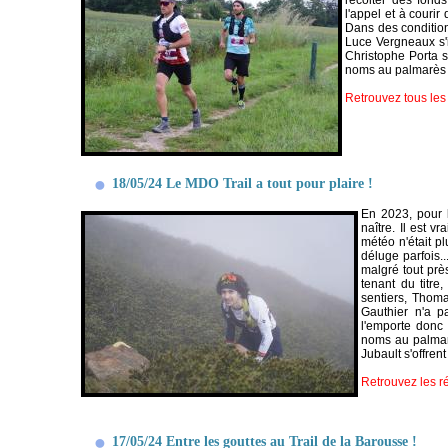
récolter des fonds
l'appel et à couri
Dans des condition
Luce Vergneaux s'i
Christophe Porta s'
noms au palmarès 
Retrouvez tous les 
18/05/24 Le MDO Trail a tout pour plaire !
En 2023, pour l
naître. Il est v
météo n'était p
déluge parfois..
malgré tout prè
tenant du titre
sentiers, Thom
Gauthier n'a p
l'emporte donc
noms au palmarè
Jubault s'offren
Retrouvez les ré
17/05/24 Entre les gouttes au Trail de la Barousse !