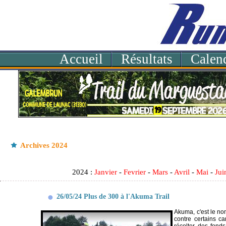
Accueil
Résultats
Calend
Archives 2024
2024 :
Janvier
-
Fevrier
-
Mars
-
Avril
-
Mai
-
Jui
26/05/24 Plus de 300 à l'Akuma Trail
Akuma, c'est le no
contre certains ca