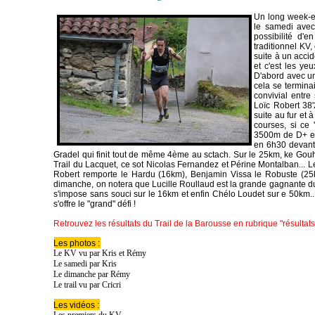
Un long week-en
le samedi avec
possibilité d'e
traditionnel KV
suite à un accid
et c'est les ye
D'abord avec un 
cela se termina
convivial entre
Loïc Robert 38'
suite au fur et
courses, si ce 
3500m de D+ et 
en 6h30 devant 
Gradel qui finit tout de même 4ème au sctach. Sur le 25km, ke Gouho
Trail du Lacquet, ce sot Nicolas Fernandez et Périne Montalban... L
Robert remporte le Hardu (16km), Benjamin Vissa le Robuste (25km
dimanche, on notera que Lucille Roullaud est la grande gagnante du j
s'impose sans souci sur le 16km et enfin Chélo Loudet sur e 50km.
s'offre le "grand" défi !
Retrouvez les résultats du Trail de la Barousse en rubrique "résultat
Les photos :
Le KV vu par Kris et Rémy
Le samedi par Kris
Le dimanche par Rémy
Le trail vu par Cricri
Les vidéos :