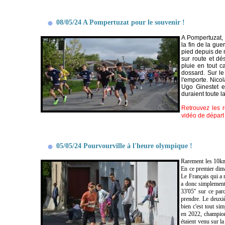
08/05/24 A Pompertuzat pour le souvenir !
A Pompertuzat,
la fin de la gue
pied depuis de 
sur route et dé
pluie en tout c
dossard. Sur le
l'emporte. Nicol
Ugo Ginestet e
duraient toute 
Retrouvez les r
vidéo de dépar
05/05/24 Pourvourville à l'heure olympique !
Rarement les 10km 
En ce premier dima
Le Français qui a r
a donc simplement 
33'05'' sur ce pa
prendre. Le deuxiè
bien c'est tout s
en 2022, champion
étaient venu sur la