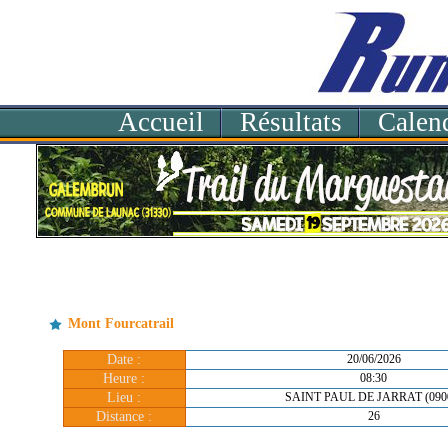
Accueil
Résultats
Calend
Mont Fourcatrail
Date :
20/06/2026
Heure :
08:30
Lieu :
SAINT PAUL DE JARRAT (090
Distance :
26