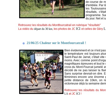
de course de mo
d'emblée. Par l
les Toulousain
résultats, c'é
programme. Sur 
du jour. Net et 
Retrouvez les résultats du Montfourcatrail en rubrique "résultats"
ICI
L
La vidéo du
départ du 30 km
, les photos de JC
et celles de Géry
21/06/25 Chaleur sur le Montfourcatrail !
Bien évidemment et ce n'est pas u
le température est toujours plu
Saint-Paul de Jarrat, c'était vi
moins. Avec comme point d'orgu
magnifiques épreuves et tout l
cross du Mont-Fourcat jumelé a
décidé de ne pas laisser la flam
Sans surprise devrait-on dire. 
féminines encore une énorme pe
petite distance de 10km, on r
victorieuse déjà la semaine derni
Retrouvez les résultats du Mont
LA
et JC
ICI
!