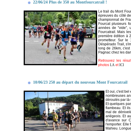
22/06/24 Plus de 350 au Montfourcatrail !
Le trail du Mont Fou
épreuves du côté de
championnat de Fra
Fourcat plusieurs 
années de "vide", 
Fourcatrail. Mais le
première édition à 
prometteur. Sur le 
Déspérado Trail, s'i
long de 26km, c'est
Pagnac chez les dame
Retrouvez les résul
photos
LA
et
ICI
10/06/23 250 au départ du nouveau Mont Fourcatrail
Et oui, c'est be
nombreuses ann
déroulés par là
Et quelques pas
flambeau. Et i
mal de dénivelé
ariégeois. Et 
d'avance sur C
l'emporter. Elle
Mahieu. Longue 