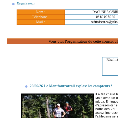
Organisateur
Nom :
DACUNHA CéDR
Téléphone :
06.89.09.59.30
Mail :
cedricdacunha@yahoo
Vous êtes l'organisateur de cette course, 
Résulta
20/06/26 Le Montfourcatrail explose les compteurs !
Il a fait chaud 
Mais avec un d
mieux. En tout 
d'après-midi ne
barre des 750 d
assez impressi
l'athlétisme se