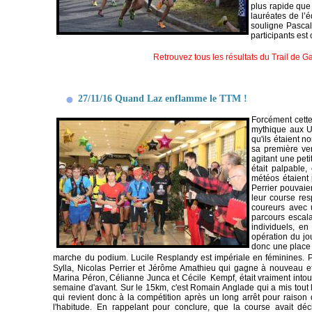
plus rapide que
lauréates de l’
souligne Pascal
participants est
Retrouvez tous les résultats du Trail de G
27/11/16 Quand Laz enflamme le TTM !
Forcément cette
mythique aux U
qu'ils étaient 
sa première ve
agitant une peti
était palpable
météos étaient 
Perrier pouvaien
leur course res
coureurs avec u
parcours escala
individuels, en
opération du jo
donc une place 
marche du podium. Lucile Resplandy est impériale en féminines.
Sylla, Nicolas Perrier et Jérôme Amathieu qui gagne à nouveau 
Marina Péron, Célianne Junca et Cécile Kempf, était vraiment intouch
semaine d'avant. Sur le 15km, c'est Romain Anglade qui a mis tout 
qui revient donc à la compétition après un long arrêt pour raison
l'habitude. En rappelant pour conclure, que la course avait déc