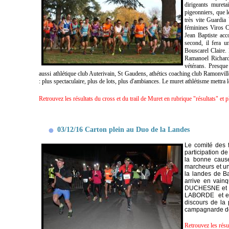
dirigeants mureta
pigeonniers, que 
très vite Guardia
féminines Viros Cl
Jean Baptiste acc
second, il fera u
Bouscarel Claire.
Ramanoel Richard 
vétérans. Presqu
aussi athlétique club Auterivain, St Gaudens, athétics coaching club Ramonville
: plus spectaculaire, plus de lots, plus d'ambiances. Le muret athlétisme mettra
Retrouvez les résultats du cross et du trail de Muret en rubrique "résultats" et 
03/12/16 Carton plein au Duo de la Landes
Le comité des 
participation 
la bonne caus
marcheurs et un
la landes de B
arrive en vai
DUCHESNE et R
LABORDE et en
discours de la 
campagnarde de 
Retrouvez les résu