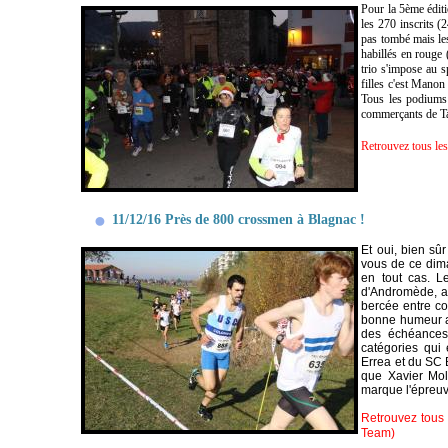
Pour la 5ème éditi
les 270 inscrits (
pas tombé mais les
habillés en rouge 
trio s'impose au s
filles c'est Manon
Tous les podiums f
commerçants de Ta
Retrouvez tous les
11/12/16 Près de 800 crossmen à Blagnac !
Et oui, bien sû
vous de ce dim
en tout cas. L
d'Andromède, a 
bercée entre co
bonne humeur av
des échéances 
catégories qui 
Errea et du SC 
que Xavier Moll
marque l'épreuv
Retrouvez tous 
Team)