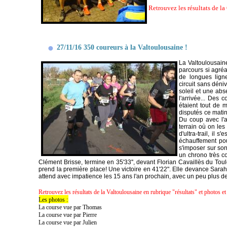
Retrouvez les résultats de la
27/11/16 350 coureurs à la Valtoulousaine !
La Valtoulousain
parcours si agréa
de longues lign
circuit sans déni
soleil et une abs
l'arrivée... Des
étaient tout de
disputés ce matin
Du coup avec l'a
terrain où on les
d'ultra-trail, il 
échauffement pou
s'imposer sur son 
un chrono très co
Clément Brisse, termine en 35'33'', devant Florian Cavaillès du Toulo
prend la première place! Une victoire en 41'22". Elle devance Sara
attend avec impatience les 15 ans l'an prochain, avec un peu plus d
Retrouvez les résultats de la Valtoulousaine en rubrique "résultats" et photos et
Les photos :
La course vue par Thomas
La course vue par Pierre
La course vue par Julien