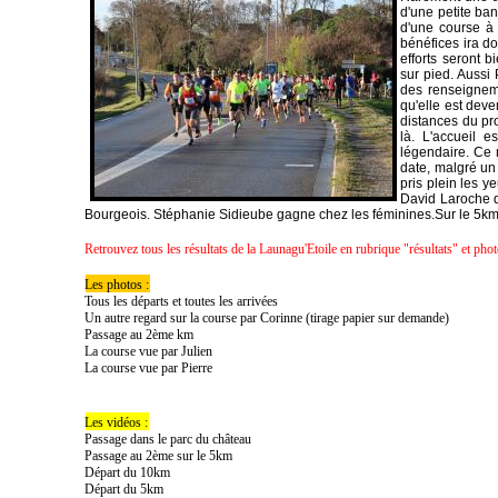
d'une petite ban
d'une course à 
bénéfices ira d
efforts seront 
sur pied. Aussi
des renseigneme
qu'elle est deve
distances du pr
là. L'accueil e
légendaire. Ce 
date, malgré un 
pris plein les y
David Laroche d'
Bourgeois. Stéphanie Sidieube gagne chez les féminines.Sur le 5km,
Retrouvez tous les résultats de la Launagu'Etoile en rubrique "résultats" et phot
Les photos :
Tous les départs et toutes les arrivées
Un autre regard sur la course par Corinne (tirage papier sur demande)
Passage au 2ème km
La course vue par Julien
La course vue par Pierre
Les vidéos :
Passage dans le parc du château
Passage au 2ème sur le 5km
Départ du 10km
Départ du 5km