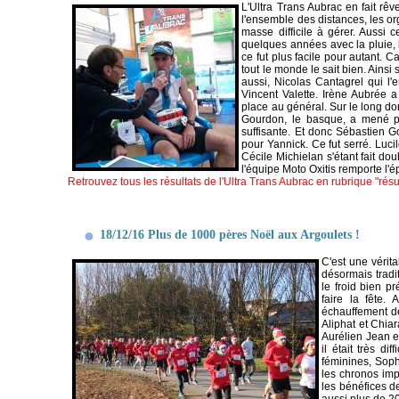
L'Ultra Trans Aubrac en fait rê
l'ensemble des distances, les o
masse difficile à gérer. Aussi c
quelques années avec la pluie, l
ce fut plus facile pour autant. C
tout le monde le sait bien. Ainsi
aussi, Nicolas Cantagrel qui l'
Vincent Valette. Irène Aubrée 
place au général. Sur le long d
Gourdon, le basque, a mené pe
suffisante. Et donc Sébastien G
pour Yannick. Ce fut serré. Luci
Cécile Michielan s'étant fait do
l'équipe Moto Oxitis remporte l'é
Retrouvez tous les résultats de l'Ultra Trans Aubrac en rubrique "résul
18/12/16 Plus de 1000 pères Noël aux Argoulets !
C'est une vérit
désormais tradi
le froid bien p
faire la fête.
échauffement de
Aliphat et Chiar
Aurélien Jean e
il était très d
féminines, Sop
les chronos imp
les bénéfices de