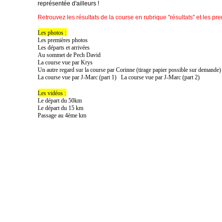
représentée d'ailleurs !
Retrouvez les résultats de la course en rubrique "résultats" et les p
Les photos :
Les premières photos
Les départs et arrivées
Au sommet de Pech David
La course vue par Krys
Un autre regard sur la course par Corinne (tirage papier possible sur demande
)
La course vue par J-Marc (part 1)
La course vue par J-Marc (part 2)
Les vidéos :
Le départ du 50km
Le départ du 15 km
Passage au 4ème km