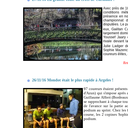
Avec près de 18
conditions mé
présence en nom
championnat d
disputées. Le pa
eux, Gaëtan Ca
largement domi
Youssef Jaary 
rivale devant l
Julie Ladger d
Sophie Mazenc. 
coureurs élites,
Ret
26/11/16 Mondot était le plus rapide à Argeles !
97 coureurs étaient présents
d'Azun) qui s'impose après 
Guillaume Alfieri 
(Bordeaux
se rapprochant à chaque tour
de l'avance sur la partie 
podium au sprint. 
Chez les f
course, les 2 copines Sophi
podium.