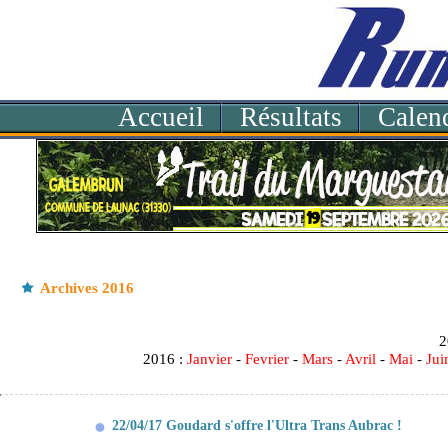
Accueil
Résultats
Calend
Archives 2016
20
2016 :
Janvier
-
Fevrier
-
Mars
-
Avril
-
Mai
-
Jui
22/04/17 Goudard s'offre l'Ultra Trans Aubrac !