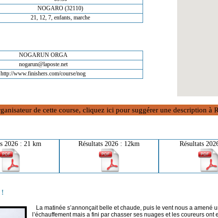
NOGARO (32110)
21, 12, 7, enfants, marche
NOGARUN ORGA
nogarun@laposte.net
http://www.finishers.com/course/nog
rganisateur de cette course, cliquez ici pour suggérer une description 
ts 2026 : 21 km
Résultats 2026 : 12km
Résultats 202
 !
La matinée s’annonçait belle et chaude, puis le vent nous a amené u
l’échauffement mais a fini par chasser ses nuages et les coureurs ont