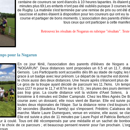
centaine de coureurs se sont élancés à 10 heures tapantes. ils étaient
minutes plus tôt.Les enfants n'ont pas été oubliés puisque 3 courses l
de Rugby.
La matinée s'est terminée par une remise de prix ou ont été d
saucisse et autres étaient à disposition pour les coureurs qui ont eu la 
course et partager de bons moments.
L'association des parents d'él
tous ceux qui ont participer à cette manifes
Retrouvez les résultats de Nogarun en rubrique "résultats". Texte 
emps pour la Nogarun
En ce jour férié, l'association des parents d'élèves de Nogaro 
"NOGARUN". Deux distances sont proposées un 6.5 et un 11.7, dista
Gersois. Les Participants sont accueillis dès 8h au stade de rugby, le
grace à un badge avec leur prénom. Le départ de la marche est donné
le choix aussi des deux distances. Une heure après s'élancent plus de 1
Le gros de la troupe ayant décidé de parcourir les 11.7kms. Un temps
tous (227 m pour le 11,7 et 87m sur le 6.5) ; les pluies des jours dernier
pas trop gras. La courte distance voit la victoire d'Axel Solens, à
troisième à 6 minutes est Didier Camprubi. Chez les filles Agnès De B
course avec un dossard, elle nous vient de Barran. Elle est suivie p
toutes deux régionales de l'étape. Sur la distance reine c'est toujours l
30 secondes (Bastelica Family) qui s'imposent. Frédéric Calatrava 
marche. Marie Laure Dumergues, venue en voisine, elle aussi, se clas
Elle est suivie a plus de 11 minutes par Laure Pujol et Patricia Bertuzzi
r à coulé. Tous ont été récompensés par une médaille et un sachet de bonbon
 le choix de ce parcours ; et beaucoup pensent revenir pour l'an prochain. L'orga
ucoup.