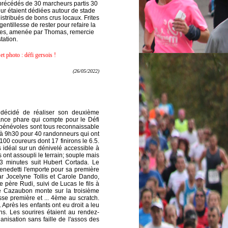
 précédés de 30 marcheurs partis 30
eur étaient dédiées autour de stade
istribués de bons crus locaux. Frites
gentillesse de rester pour refaire la
èves, amenée par Thomas, remercie
tation.
et photo : défi gersois !
(26/05/2022)
a décidé de réaliser son deuxième
nce phare qui compte pour le Défi
s bénévoles sont tous reconnaissable
 à 9h30 pour 40 randonneurs qui ont
00 coureurs dont 17 finirons le 6.5.
 idéal sur un dénivelé accessible à
s ont assoupli le terrain; souple mais
 3 minutes suit Hubert Cortada. Le
enedetti l'emporte pour sa première
ar Jocelyne Tollis et Carole Dando,
e père Rudi, suivi de Lucas le fils à
de Cazaubon monte sur la troisième
se première et ... 4ème au scratch.
. Après les enfants ont eu droit a leu
s. Les sourires étaient au rendez-
nisation sans faille de l'assos des