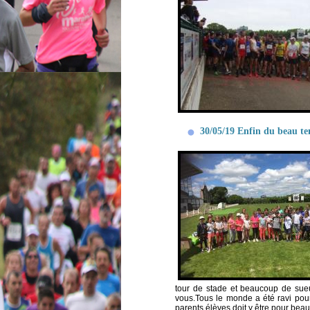
30/05/19 Enfin du beau t
tour de stade et beaucoup de sueu
vous.Tous le monde a été ravi pour
parents élèves doit y être pour bea