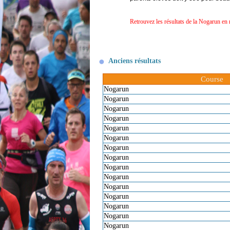
Retrouvez les résultats de la Nogarun en 
Anciens résultats
Course
Nogarun
Nogarun
Nogarun
Nogarun
Nogarun
Nogarun
Nogarun
Nogarun
Nogarun
Nogarun
Nogarun
Nogarun
Nogarun
Nogarun
Nogarun