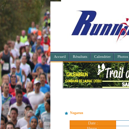
Accueil
Résultats
Calendrier
Photos
Nogarun
Date :
Heure :