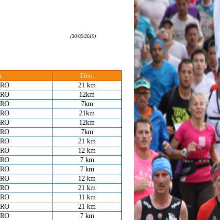
(30/05/2019)
u
Dist.
RO
21 km
RO
12km
RO
7km
RO
21km
RO
12km
RO
7km
RO
21 km
RO
12 km
RO
7 km
RO
7 km
RO
12 km
RO
21 km
RO
11 km
RO
21 km
RO
7 km