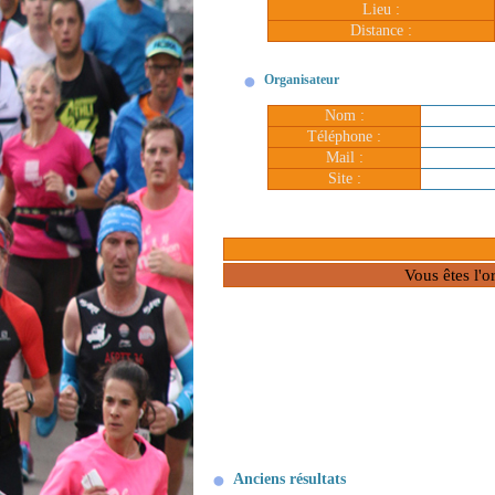
Lieu :
Distance :
Organisateur
Nom :
Téléphone :
Mail :
Site :
Vous êtes l'o
Anciens résultats