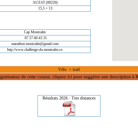
AUZAT (09220)
15,5 + 13
Cap Montcalm
07.57.60.43.31
marathon.montcalm@gmail.com
http://www.challenge-du-montcalm.co
Vélo + trail
rganisateur de cette course, cliquez ici pour suggérer une description 
Résultats 2026 : Ttes distances