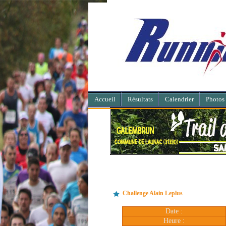
Accueil
Résultats
Calendrier
Photos
Challenge Alain Leplus
Date :
Heure :