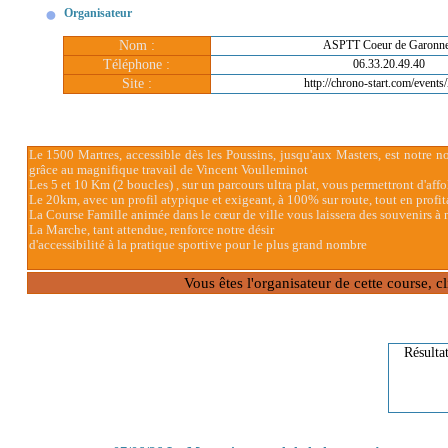
Organisateur
Nom :
ASPTT Coeur de Garonn
Téléphone :
06.33.20.49.40
Site :
http://chrono-start.com/events
Le 1500 Martres, accessible dès les Poussins, jusqu'aux Masters, est notre no
grâce au magnifique travail de Vincent Voulleminot
Les 5 et 10 Km (2 boucles) , sur un parcours ultra plat, vous permettront d'aff
Le 20km, avec un profil atypique et exigeant, à 100% sur route, tout en profi
La Course Famille animée dans le cœur de ville vous laissera des souvenirs à n
La Marche, tant attendue, renforce notre désir
d'accessibilité à la pratique sportive pour le plus grand nombre
Vous êtes l'organisateur de cette course, 
Résulta