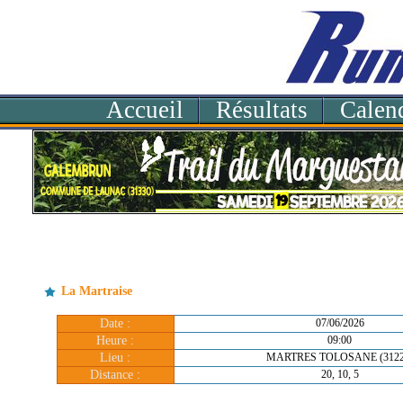
Accueil
Résultats
Calend
La Martraise
Date :
07/06/2026
Heure :
09:00
Lieu :
MARTRES TOLOSANE (3122
Distance :
20, 10, 5