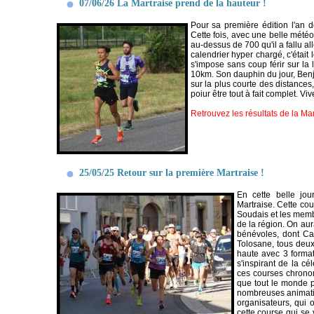
07/06/26 La Martraise prend de la hauteur !
Pour sa première édition l'an d
Cette fois, avec une belle météo
au-dessus de 700 qu'il a fallu a
calendrier hyper chargé, c'était
s'impose sans coup férir sur la 
10km. Son dauphin du jour, Benja
sur la plus courte des distances
poiur être tout à fait complet. Vi
Retrouvez les résultats de la Mar
25/05/25 Retour sur la première Martraise !
En cette belle jo
Martraise. Cette co
Soudais et les memb
de la région. On aur
bénévoles, dont Car
Tolosane, tous deux
haute avec 3 format
s'inspirant de la c
ces courses chrono
que tout le monde pu
nombreuses animation
organisateurs, qui 
cette course qui se 